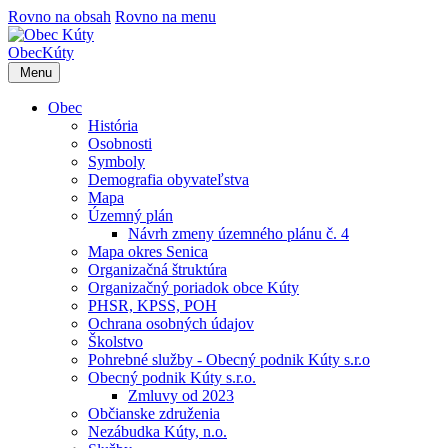
Rovno na obsah
Rovno na menu
Obec
Kúty
Menu
Obec
História
Osobnosti
Symboly
Demografia obyvateľstva
Mapa
Územný plán
Návrh zmeny územného plánu č. 4
Mapa okres Senica
Organizačná štruktúra
Organizačný poriadok obce Kúty
PHSR, KPSS, POH
Ochrana osobných údajov
Školstvo
Pohrebné služby - Obecný podnik Kúty s.r.o
Obecný podnik Kúty s.r.o.
Zmluvy od 2023
Občianske združenia
Nezábudka Kúty, n.o.