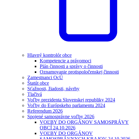
Hlavný kontrolór obce
Kompetencie a právomoci
Plán činnosti a správy o činnosti
Oznamovanie protispoločenskej činnosti
Zamestnanci OcÚ
Štatút obce
Sťažnosti, žiadosti, návrhy
Tlačivá
Voľby prezidenta Slovenskej republiky 2024
Voľby do Európskeho parlamentu 2024
Referendum 2026
Spojené samosprávne voľby 2026
VOĽBY DO ORGÁNOV SAMOSPRÁVY
OBCÍ 24.10.2026
VOĽBY DO ORGÁNOV
SAMOSPRÁVNYCH KRAJOV 24.10.2026