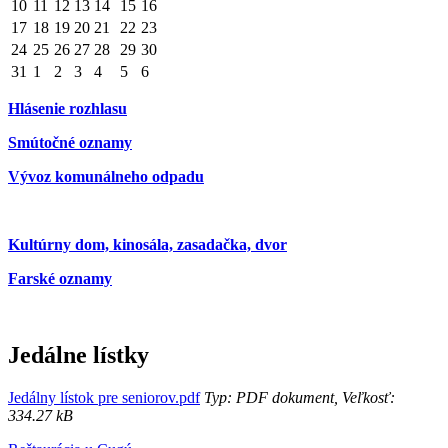
10
11
12
13
14
15
16
17
18
19
20
21
22
23
24
25
26
27
28
29
30
31
1
2
3
4
5
6
Hlásenie rozhlasu
Smútočné oznamy
Vývoz komunálneho odpadu
Kultúrny dom, kinosála, zasadačka, dvor
Farské oznamy
Jedálne lístky
Jedálny lístok pre seniorov.pdf
Typ: PDF dokument, Veľkosť:
334.27 kB