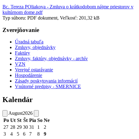
Bc. Tereza POliakova - Zmluva o krátkodobom nájme priestorov v
kultúrnom dome.pdf
Typ súboru: PDF dokument, Veľkosť: 201,32 kB
Zverejňovanie
Úradná tabuľa
Zmluvy, objednávky
Faktúry
Zmluvy, faktúry, objednávky - archív
VZN
Verejné ostarávanie
Hospodárenie
Zásady poskytovania informácií
Vnútorné predpisy - SMERNICE
Kalendár
August
2026
Po
Ut
St
Št
Pia
So
Ne
27
28
29
30
31
1
2
3
4
5
6
7
8
9