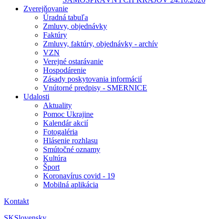
Zverejňovanie
Úradná tabuľa
Zmluvy, objednávky
Faktúry
Zmluvy, faktúry, objednávky - archív
VZN
Verejné ostarávanie
Hospodárenie
Zásady poskytovania informácií
Vnútorné predpisy - SMERNICE
Udalosti
Aktuality
Pomoc Ukrajine
Kalendár akcií
Fotogaléria
Hlásenie rozhlasu
Smútočné oznamy
Kultúra
Šport
Koronavírus covid - 19
Mobilná aplikácia
Kontakt
SK
Slovensky