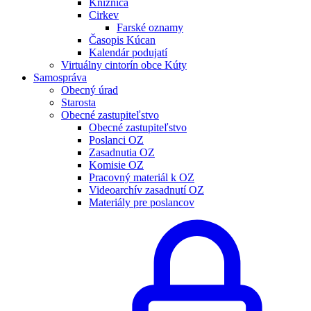
Knižnica
Cirkev
Farské oznamy
Časopis Kúcan
Kalendár podujatí
Virtuálny cintorín obce Kúty
Samospráva
Obecný úrad
Starosta
Obecné zastupiteľstvo
Obecné zastupiteľstvo
Poslanci OZ
Zasadnutia OZ
Komisie OZ
Pracovný materiál k OZ
Videoarchív zasadnutí OZ
Materiály pre poslancov