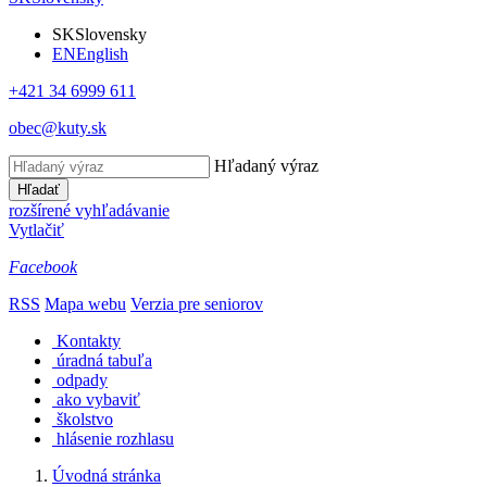
SK
Slovensky
EN
English
+421 34 6999 611
obec@kuty.sk
Hľadaný výraz
Hľadať
rozšírené vyhľadávanie
Vytlačiť
Facebook
RSS
Mapa webu
Verzia pre seniorov
Kontakty
úradná tabuľa
odpady
ako vybaviť
školstvo
hlásenie rozhlasu
Úvodná stránka