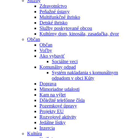
Služby
Zdravotníctvo
Peňažné ústavy
Multifunkčné ihrisko
Detské ihrisko
Služby poskytované obcou
Kultúrny dom, kinosála, zasadačka, dvor
Občan
Občan
Voľby
Ako vybaviť
Sociálne veci
Komunálny odpad
Systém nakladania s komunálnym
odpadom v obci Kúty
Doprava
Mimoriadne udalosti
Kam na výlet
Dôležité telefónne čísla
Pozemkové úpravy
Projekty EU
Rozvojové aktivity
Jedálne lístky
Inzercia
Kultúra