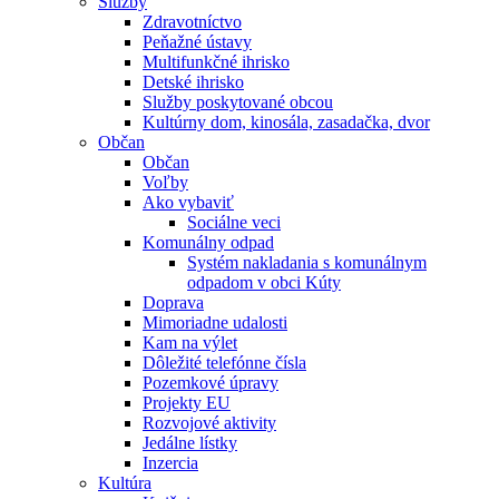
Služby
Zdravotníctvo
Peňažné ústavy
Multifunkčné ihrisko
Detské ihrisko
Služby poskytované obcou
Kultúrny dom, kinosála, zasadačka, dvor
Občan
Občan
Voľby
Ako vybaviť
Sociálne veci
Komunálny odpad
Systém nakladania s komunálnym
odpadom v obci Kúty
Doprava
Mimoriadne udalosti
Kam na výlet
Dôležité telefónne čísla
Pozemkové úpravy
Projekty EU
Rozvojové aktivity
Jedálne lístky
Inzercia
Kultúra