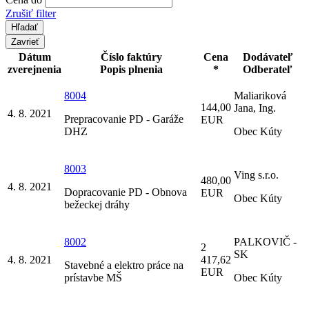
Zrušiť filter
Zavrieť
Dátum
Číslo faktúry
Cena
Dodávateľ
zverejnenia
Popis plnenia
*
Odberateľ
8004
Maliariková
144,00
Jana, Ing.
4. 8. 2021
Prepracovanie PD - Garáže
EUR
DHZ
Obec Kúty
8003
Ving s.r.o.
480,00
4. 8. 2021
Dopracovanie PD - Obnova
EUR
Obec Kúty
bežeckej dráhy
8002
PALKOVIČ -
2
SK
4. 8. 2021
417,62
Stavebné a elektro práce na
EUR
prístavbe MŠ
Obec Kúty