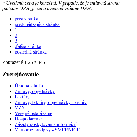
* Uvedená cena je konečná. V prípade, že je zmluvná strana
platcom DPH, je cena uvedená vrátane DPH.
prvá stránka
predchádzajúca stránka
1
2
3
ďalšia stránka
posledná stránka
Zobrazené
1
-
25
z 345
Zverejňovanie
Úradná tabuľa
Zmluvy, objednávky
Faktúry
Zmluvy, faktúry, objednávky - archív
VZN
Verejné ostarávanie
Hospodárenie
Zásady poskytovania informácií
Vnútorné predpisy - SMERNICE