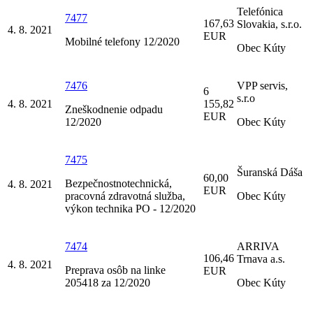
Telefónica
7477
167,63
Slovakia, s.r.o.
4. 8. 2021
EUR
Mobilné telefony 12/2020
Obec Kúty
7476
VPP servis,
6
s.r.o
4. 8. 2021
155,82
Zneškodnenie odpadu
EUR
12/2020
Obec Kúty
7475
Šuranská Dáša
60,00
Bezpečnostnotechnická,
4. 8. 2021
EUR
pracovná zdravotná služba,
Obec Kúty
výkon technika PO - 12/2020
7474
ARRIVA
106,46
Trnava a.s.
4. 8. 2021
Preprava osôb na linke
EUR
205418 za 12/2020
Obec Kúty