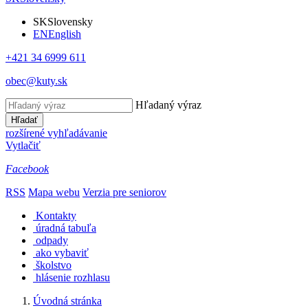
SK
Slovensky
EN
English
+421 34 6999 611
obec@kuty.sk
Hľadaný výraz
Hľadať
rozšírené vyhľadávanie
Vytlačiť
Facebook
RSS
Mapa webu
Verzia pre seniorov
Kontakty
úradná tabuľa
odpady
ako vybaviť
školstvo
hlásenie rozhlasu
Úvodná stránka