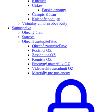
Knižnica
Cirkev
Farské oznamy
Časopis Kúcan
Kalendár podujatí
Virtuálny cintorín obce Kúty
Samospráva
Obecný úrad
Starosta
Obecné zastupiteľstvo
Obecné zastupiteľstvo
Poslanci OZ
Zasadnutia OZ
Komisie OZ
Pracovný materiál k OZ
Videoarchív zasadnutí OZ
Materiály pre poslancov