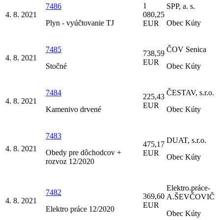
1
7486
SPP, a. s.
4. 8. 2021
080,25
Plyn - vyúčtovanie TJ
Obec Kúty
EUR
7485
ČOV Senica
738,59
4. 8. 2021
EUR
Stočné
Obec Kúty
7484
ČESTAV, s.r.o.
225,43
4. 8. 2021
EUR
Kamenivo drvené
Obec Kúty
7483
DUAT, s.r.o.
475,17
4. 8. 2021
Obedy pre dôchodcov +
EUR
Obec Kúty
rozvoz 12/2020
Elektro.práce-
7482
369,60
A.ŠEVČOVIČ
4. 8. 2021
EUR
Elektro práce 12/2020
Obec Kúty