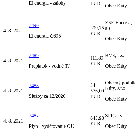
El.energia - zálohy
EUR
Obec Kúty
ZSE Energia,
7490
399,75
a.s.
4. 8. 2021
EUR
El.energia č.695
Obec Kúty
7489
BVS, a.s.
111,89
4. 8. 2021
EUR
Preplatok - vodné TJ
Obec Kúty
Obecný podnik
24
7488
Kúty, s.r.o.
4. 8. 2021
576,00
Služby za 12/2020
EUR
Obec Kúty
7487
SPP, a. s.
643,98
4. 8. 2021
EUR
Plyn - vyúčtovanie OU
Obec Kúty