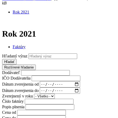
kB
Rok 2021
Rok 2021
Faktúry
Hľadaný výraz
Hľadať
Rozšírené hľadanie
Dodávateľ
IČO Dodávatelia
Dátum zverejnenia od
Dátum zverejnenia do
Zverejnený v roku
Číslo faktúry
Popis plnenia
Cena od
Cena do