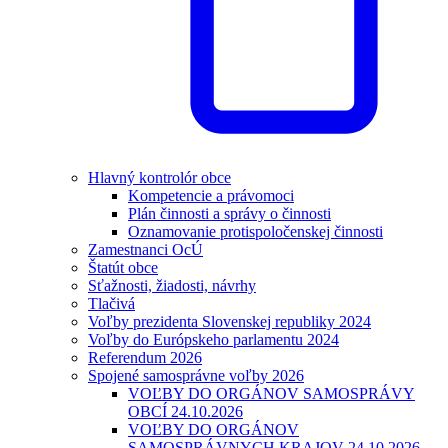
Hlavný kontrolór obce
Kompetencie a právomoci
Plán činnosti a správy o činnosti
Oznamovanie protispoločenskej činnosti
Zamestnanci OcÚ
Štatút obce
Sťažnosti, žiadosti, návrhy
Tlačivá
Voľby prezidenta Slovenskej republiky 2024
Voľby do Európskeho parlamentu 2024
Referendum 2026
Spojené samosprávne voľby 2026
VOĽBY DO ORGÁNOV SAMOSPRÁVY
OBCÍ 24.10.2026
VOĽBY DO ORGÁNOV
SAMOSPRÁVNYCH KRAJOV 24.10.2026