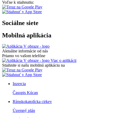
Voľne k stiahnutiu:
Sociálne siete
Mobilná aplikácia
Aktuálne informácie od nás
Priamo vo vašom telefóne
Viac o aplikácii
Stiahnite si našu mobilnú aplikáciu na
Inzercia
Časopis Kúcan
Rímskokatolícka cirkev
Územný plán