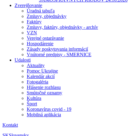
Zverejňovanie
Úradná tabuľa
Zmluvy, objednávky
Faktúry
Zmluvy, faktúry, objednávky - archív
VZN
Verejné ostarávanie
Hospodárenie
Zásady poskytovania informácií
Vnútorné predpisy - SMERNICE
Udalosti
Aktuality
Pomoc Ukrajine
Kalendár akcií
Fotogaléria
Hlásenie rozhlasu
Smútočné oznamy
Kultúra
Šport
Koronavírus covid - 19
Mobilná aplikácia
Kontakt
SK
Slovensky