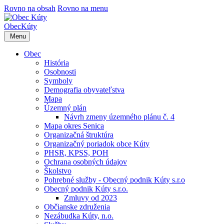
Rovno na obsah
Rovno na menu
Obec
Kúty
Menu
Obec
História
Osobnosti
Symboly
Demografia obyvateľstva
Mapa
Územný plán
Návrh zmeny územného plánu č. 4
Mapa okres Senica
Organizačná štruktúra
Organizačný poriadok obce Kúty
PHSR, KPSS, POH
Ochrana osobných údajov
Školstvo
Pohrebné služby - Obecný podnik Kúty s.r.o
Obecný podnik Kúty s.r.o.
Zmluvy od 2023
Občianske združenia
Nezábudka Kúty, n.o.