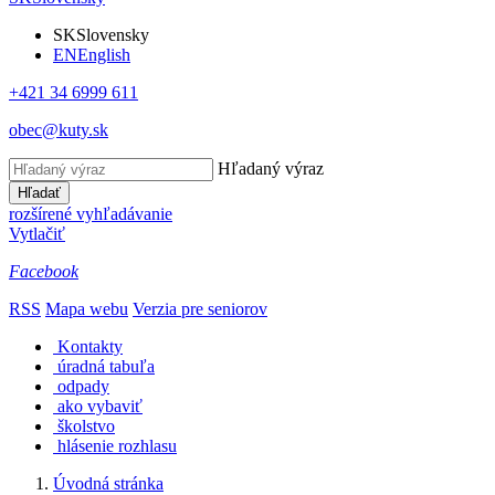
SK
Slovensky
EN
English
+421 34 6999 611
obec@kuty.sk
Hľadaný výraz
Hľadať
rozšírené vyhľadávanie
Vytlačiť
Facebook
RSS
Mapa webu
Verzia pre seniorov
Kontakty
úradná tabuľa
odpady
ako vybaviť
školstvo
hlásenie rozhlasu
Úvodná stránka