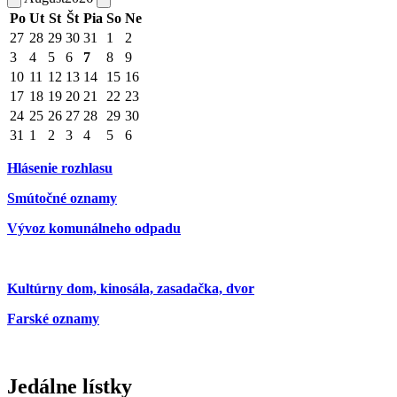
Po
Ut
St
Št
Pia
So
Ne
27
28
29
30
31
1
2
3
4
5
6
7
8
9
10
11
12
13
14
15
16
17
18
19
20
21
22
23
24
25
26
27
28
29
30
31
1
2
3
4
5
6
Hlásenie rozhlasu
Smútočné oznamy
Vývoz komunálneho odpadu
Kultúrny dom, kinosála, zasadačka, dvor
Farské oznamy
Jedálne lístky