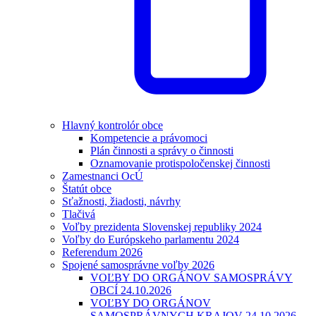
Hlavný kontrolór obce
Kompetencie a právomoci
Plán činnosti a správy o činnosti
Oznamovanie protispoločenskej činnosti
Zamestnanci OcÚ
Štatút obce
Sťažnosti, žiadosti, návrhy
Tlačivá
Voľby prezidenta Slovenskej republiky 2024
Voľby do Európskeho parlamentu 2024
Referendum 2026
Spojené samosprávne voľby 2026
VOĽBY DO ORGÁNOV SAMOSPRÁVY
OBCÍ 24.10.2026
VOĽBY DO ORGÁNOV
SAMOSPRÁVNYCH KRAJOV 24.10.2026