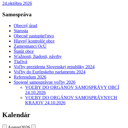
24.októbra 2026
Samospráva
Obecný úrad
Starosta
Obecné zastupiteľstvo
Hlavný kontrolór obce
Zamestnanci OcÚ
Štatút obce
Sťažnosti, žiadosti, návrhy
Tlačivá
Voľby prezidenta Slovenskej republiky 2024
Voľby do Európskeho parlamentu 2024
Referendum 2026
Spojené samosprávne voľby 2026
VOĽBY DO ORGÁNOV SAMOSPRÁVY OBCÍ
24.10.2026
VOĽBY DO ORGÁNOV SAMOSPRÁVNYCH
KRAJOV 24.10.2026
Kalendár
August
2026