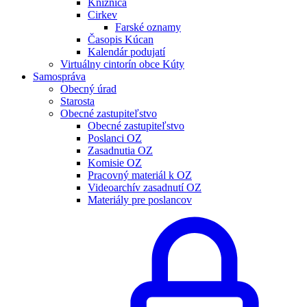
Knižnica
Cirkev
Farské oznamy
Časopis Kúcan
Kalendár podujatí
Virtuálny cintorín obce Kúty
Samospráva
Obecný úrad
Starosta
Obecné zastupiteľstvo
Obecné zastupiteľstvo
Poslanci OZ
Zasadnutia OZ
Komisie OZ
Pracovný materiál k OZ
Videoarchív zasadnutí OZ
Materiály pre poslancov