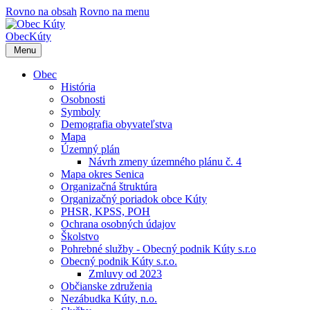
Rovno na obsah
Rovno na menu
Obec
Kúty
Menu
Obec
História
Osobnosti
Symboly
Demografia obyvateľstva
Mapa
Územný plán
Návrh zmeny územného plánu č. 4
Mapa okres Senica
Organizačná štruktúra
Organizačný poriadok obce Kúty
PHSR, KPSS, POH
Ochrana osobných údajov
Školstvo
Pohrebné služby - Obecný podnik Kúty s.r.o
Obecný podnik Kúty s.r.o.
Zmluvy od 2023
Občianske združenia
Nezábudka Kúty, n.o.