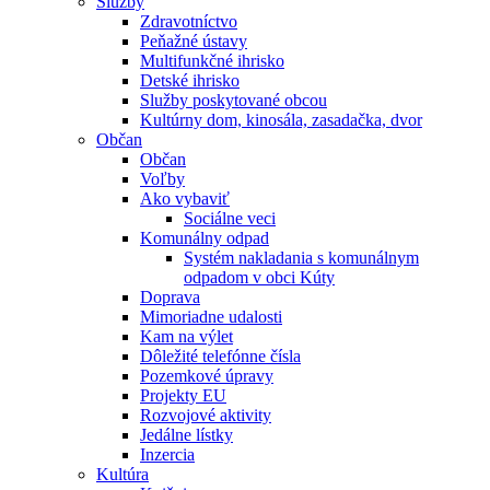
Služby
Zdravotníctvo
Peňažné ústavy
Multifunkčné ihrisko
Detské ihrisko
Služby poskytované obcou
Kultúrny dom, kinosála, zasadačka, dvor
Občan
Občan
Voľby
Ako vybaviť
Sociálne veci
Komunálny odpad
Systém nakladania s komunálnym
odpadom v obci Kúty
Doprava
Mimoriadne udalosti
Kam na výlet
Dôležité telefónne čísla
Pozemkové úpravy
Projekty EU
Rozvojové aktivity
Jedálne lístky
Inzercia
Kultúra