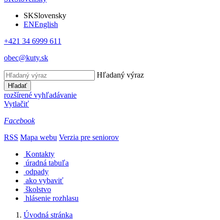
SK
Slovensky
EN
English
+421 34 6999 611
obec@kuty.sk
Hľadaný výraz
Hľadať
rozšírené vyhľadávanie
Vytlačiť
Facebook
RSS
Mapa webu
Verzia pre seniorov
Kontakty
úradná tabuľa
odpady
ako vybaviť
školstvo
hlásenie rozhlasu
Úvodná stránka