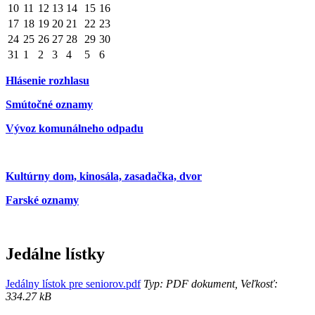
10
11
12
13
14
15
16
17
18
19
20
21
22
23
24
25
26
27
28
29
30
31
1
2
3
4
5
6
Hlásenie rozhlasu
Smútočné oznamy
Vývoz komunálneho odpadu
Kultúrny dom, kinosála, zasadačka, dvor
Farské oznamy
Jedálne lístky
Jedálny lístok pre seniorov.pdf
Typ: PDF dokument, Veľkosť:
334.27 kB