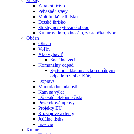
Služby
Zdravotníctvo
Peňažné ústavy
Multifunkčné ihrisko
Detské ihrisko
Služby poskytované obcou
Kultúrny dom, kinosála, zasadačka, dvor
Občan
Občan
Voľby
Ako vybaviť
Sociálne veci
Komunálny odpad
Systém nakladania s komunálnym
odpadom v obci Kúty
Doprava
Mimoriadne udalosti
Kam na výlet
Dôležité telefónne čísla
Pozemkové úpravy
Projekty EU
Rozvojové aktivity
Jedálne lístky
Inzercia
Kultúra