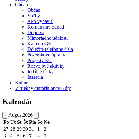
Občan
Občan
Voľby
Ako vybaviť
Komunálny odpad
Doprava
Mimoriadne udalosti
Kam na výlet
Dôležité telefónne čísla
Pozemkové úpravy
Projekty EU
Rozvojové aktivity
Jedálne lístky
Inzercia
Kultúra
Virtuálny cintorín obce Kúty
Kalendár
August
2026
Po
Ut
St
Št
Pia
So
Ne
27
28
29
30
31
1
2
3
4
5
6
7
8
9