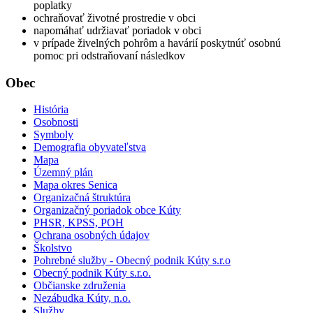
poplatky
ochraňovať životné prostredie v obci
napomáhať udržiavať poriadok v obci
v prípade živelných pohrôm a havárií poskytnúť osobnú
pomoc pri odstraňovaní následkov
Obec
História
Osobnosti
Symboly
Demografia obyvateľstva
Mapa
Územný plán
Mapa okres Senica
Organizačná štruktúra
Organizačný poriadok obce Kúty
PHSR, KPSS, POH
Ochrana osobných údajov
Školstvo
Pohrebné služby - Obecný podnik Kúty s.r.o
Obecný podnik Kúty s.r.o.
Občianske združenia
Nezábudka Kúty, n.o.
Služby