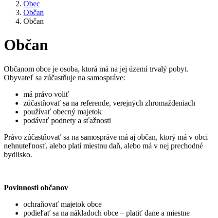
Obec
Občan
Občan
Občan
Občanom obce je osoba, ktorá má na jej území trvalý pobyt.
Obyvateľ sa zúčastňuje na samospráve:
má právo voliť
zúčastňovať sa na referende, verejných zhromaždeniach
používať obecný majetok
podávať podnety a sťažnosti
Právo zúčastňovať sa na samospráve má aj občan, ktorý má v obci
nehnuteľnosť, alebo platí miestnu daň, alebo má v nej prechodné
bydlisko.
Povinnosti občanov
ochraňovať majetok obce
podieľať sa na nákladoch obce – platiť dane a miestne