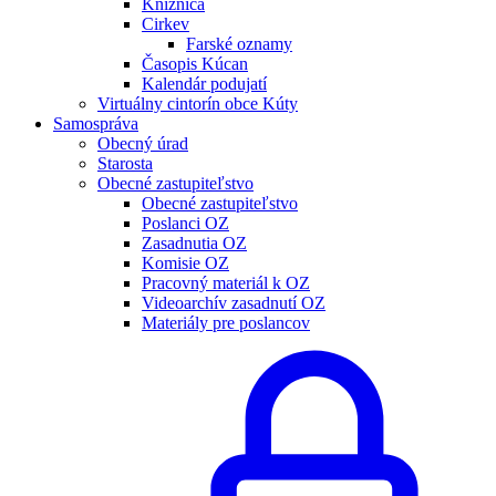
Knižnica
Cirkev
Farské oznamy
Časopis Kúcan
Kalendár podujatí
Virtuálny cintorín obce Kúty
Samospráva
Obecný úrad
Starosta
Obecné zastupiteľstvo
Obecné zastupiteľstvo
Poslanci OZ
Zasadnutia OZ
Komisie OZ
Pracovný materiál k OZ
Videoarchív zasadnutí OZ
Materiály pre poslancov