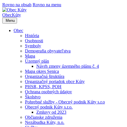
Rovno na obsah
Rovno na menu
Obec
Kúty
Menu
Obec
História
Osobnosti
Symboly
Demografia obyvateľstva
Mapa
Územný plán
Návrh zmeny územného plánu č. 4
Mapa okres Senica
Organizačná štruktúra
Organizačný poriadok obce Kúty
PHSR, KPSS, POH
Ochrana osobných údajov
Školstvo
Pohrebné služby - Obecný podnik Kúty s.r.o
Obecný podnik Kúty s.r.o.
Zmluvy od 2023
Občianske združenia
Nezábudka Kúty, n.o.