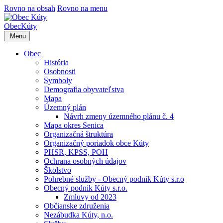
Rovno na obsah
Rovno na menu
Obec
Kúty
Menu
Obec
História
Osobnosti
Symboly
Demografia obyvateľstva
Mapa
Územný plán
Návrh zmeny územného plánu č. 4
Mapa okres Senica
Organizačná štruktúra
Organizačný poriadok obce Kúty
PHSR, KPSS, POH
Ochrana osobných údajov
Školstvo
Pohrebné služby - Obecný podnik Kúty s.r.o
Obecný podnik Kúty s.r.o.
Zmluvy od 2023
Občianske združenia
Nezábudka Kúty, n.o.