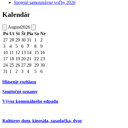
Spojené samosprávne voľby 2026
Kalendár
August
2026
Po
Ut
St
Št
Pia
So
Ne
27
28
29
30
31
1
2
3
4
5
6
7
8
9
10
11
12
13
14
15
16
17
18
19
20
21
22
23
24
25
26
27
28
29
30
31
1
2
3
4
5
6
Hlásenie rozhlasu
Smútočné oznamy
Vývoz komunálneho odpadu
Kultúrny dom, kinosála, zasadačka, dvor