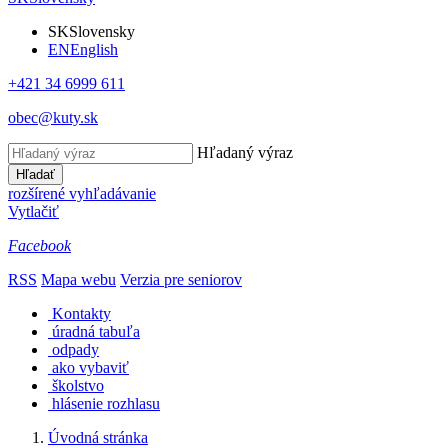
SK
Slovensky
EN
English
+421 34 6999 611
obec@kuty.sk
Hľadaný výraz
Hľadať
rozšírené vyhľadávanie
Vytlačiť
Facebook
RSS
Mapa webu
Verzia pre seniorov
Kontakty
úradná tabuľa
odpady
ako vybaviť
školstvo
hlásenie rozhlasu
Úvodná stránka