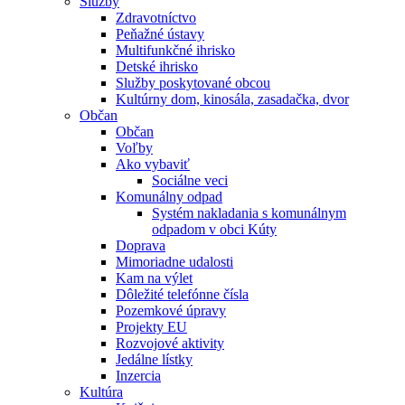
Služby
Zdravotníctvo
Peňažné ústavy
Multifunkčné ihrisko
Detské ihrisko
Služby poskytované obcou
Kultúrny dom, kinosála, zasadačka, dvor
Občan
Občan
Voľby
Ako vybaviť
Sociálne veci
Komunálny odpad
Systém nakladania s komunálnym
odpadom v obci Kúty
Doprava
Mimoriadne udalosti
Kam na výlet
Dôležité telefónne čísla
Pozemkové úpravy
Projekty EU
Rozvojové aktivity
Jedálne lístky
Inzercia
Kultúra