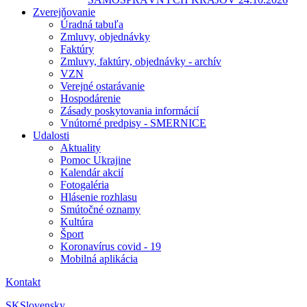
Zverejňovanie
Úradná tabuľa
Zmluvy, objednávky
Faktúry
Zmluvy, faktúry, objednávky - archív
VZN
Verejné ostarávanie
Hospodárenie
Zásady poskytovania informácií
Vnútorné predpisy - SMERNICE
Udalosti
Aktuality
Pomoc Ukrajine
Kalendár akcií
Fotogaléria
Hlásenie rozhlasu
Smútočné oznamy
Kultúra
Šport
Koronavírus covid - 19
Mobilná aplikácia
Kontakt
SK
Slovensky