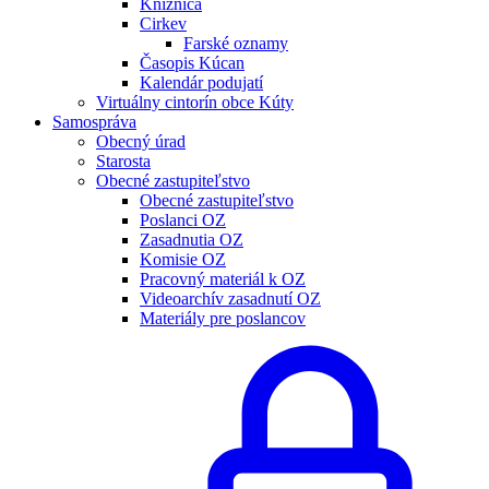
Knižnica
Cirkev
Farské oznamy
Časopis Kúcan
Kalendár podujatí
Virtuálny cintorín obce Kúty
Samospráva
Obecný úrad
Starosta
Obecné zastupiteľstvo
Obecné zastupiteľstvo
Poslanci OZ
Zasadnutia OZ
Komisie OZ
Pracovný materiál k OZ
Videoarchív zasadnutí OZ
Materiály pre poslancov