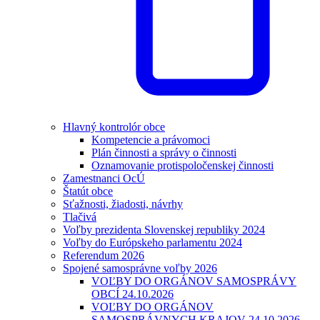
Hlavný kontrolór obce
Kompetencie a právomoci
Plán činnosti a správy o činnosti
Oznamovanie protispoločenskej činnosti
Zamestnanci OcÚ
Štatút obce
Sťažnosti, žiadosti, návrhy
Tlačivá
Voľby prezidenta Slovenskej republiky 2024
Voľby do Európskeho parlamentu 2024
Referendum 2026
Spojené samosprávne voľby 2026
VOĽBY DO ORGÁNOV SAMOSPRÁVY
OBCÍ 24.10.2026
VOĽBY DO ORGÁNOV
SAMOSPRÁVNYCH KRAJOV 24.10.2026