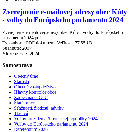
Zverejnenie e-mailovej adresy obec Kúty
- volby do Európskeho parlamentu 2024
Zverejnenie e-mailovej adresy obec Kúty - volby do Európskeho
parlamentu 2024.pdf
Typ súboru: PDF dokument, Veľkosť: 77,55 kB
Stiahnuté: 200×
Vložené:
6. 3. 2024
Samospráva
Obecný úrad
Starosta
Obecné zastupiteľstvo
Hlavný kontrolór obce
Zamestnanci OcÚ
Štatút obce
Sťažnosti, žiadosti, návrhy
Tlačivá
Voľby prezidenta Slovenskej republiky 2024
Voľby do Európskeho parlamentu 2024
Referendum 2026