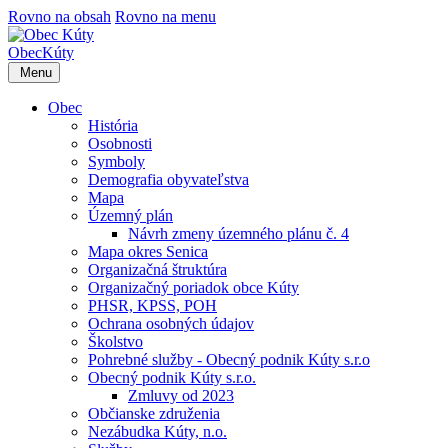
Rovno na obsah
Rovno na menu
Obec
Kúty
Menu
Obec
História
Osobnosti
Symboly
Demografia obyvateľstva
Mapa
Územný plán
Návrh zmeny územného plánu č. 4
Mapa okres Senica
Organizačná štruktúra
Organizačný poriadok obce Kúty
PHSR, KPSS, POH
Ochrana osobných údajov
Školstvo
Pohrebné služby - Obecný podnik Kúty s.r.o
Obecný podnik Kúty s.r.o.
Zmluvy od 2023
Občianske združenia
Nezábudka Kúty, n.o.