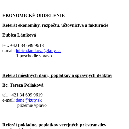
EKONOMICKÉ ODDELENIE
Referát ekonomiky, rozpočtu, účtovníctva a fakturácie
Ľubica Lániková
tel.: +421 34 699 9618
e-mail:
lubica.lanikova@kuty.sk
1.poschodie vpravo
Referát miestnych daní, poplatkov a správnych deliktov
Bc. Tereza Poliaková
tel. +421 34 699 9619
e-mail:
dane@kuty.sk
prízemie vpravo
Referát pokladne, poplatkov verejných priestranstiev