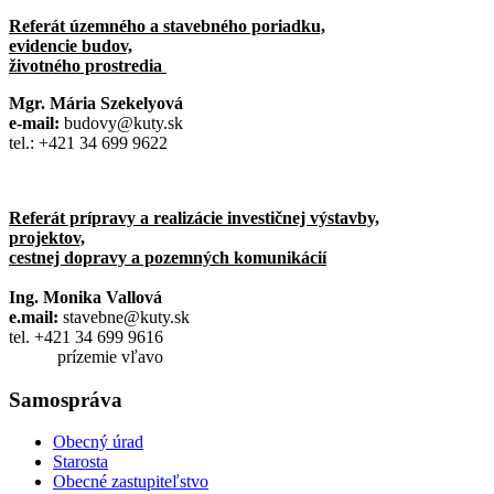
Referát územného a stavebného poriadku,
evidencie budov,
životného prostredia
Mgr. Mária Szekelyová
e-mail:
budovy@kuty.sk
tel.: +421 34 699 9622
Referát prípravy a realizácie investičnej výstavby,
projektov,
cestnej dopravy a pozemných komunikácií
Ing. Monika Vallová
e.mail:
stavebne@kuty.sk
tel. +421 34 699 9616
prízemie vľavo
Samospráva
Obecný úrad
Starosta
Obecné zastupiteľstvo