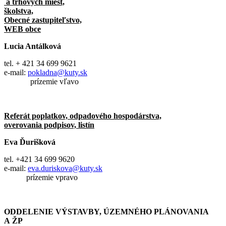
a trhových miest,
školstva,
Obecné zastupiteľstvo,
WEB obce
Lucia Antálková
tel. + 421 34 699 9621
e-mail:
pokladna@kuty.sk
prízemie vľavo
Referát poplatkov, odpadového hospodárstva,
overovania podpisov, listín
Eva Ďurišková
tel. +421 34 699 9620
e-mail:
eva.duriskova@kuty.sk
prízemie vpravo
ODDELENIE VÝSTAVBY, ÚZEMNÉHO PLÁNOVANIA
A ŽP