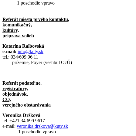
1.poschodie vpravo
Referát miesta prvého kontaktu,
komunikačný,
kultúry,
príprava volieb
Katarína Ralbovská
e-mail:
info@kuty.sk
tel.: 034/699 96 11
prízemie, Foyer (vestibul OcÚ)
Referát podateľne,
registratúry,
objednávok,
CO,
verejného obstarávania
Veronika Dršková
tel. +421 34 699 9617
e-mail:
veronika.drskova@kuty.sk
1.poschodie vpravo