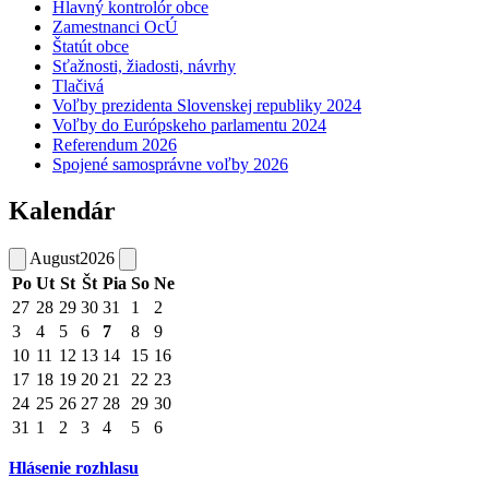
Hlavný kontrolór obce
Zamestnanci OcÚ
Štatút obce
Sťažnosti, žiadosti, návrhy
Tlačivá
Voľby prezidenta Slovenskej republiky 2024
Voľby do Európskeho parlamentu 2024
Referendum 2026
Spojené samosprávne voľby 2026
Kalendár
August
2026
Po
Ut
St
Št
Pia
So
Ne
27
28
29
30
31
1
2
3
4
5
6
7
8
9
10
11
12
13
14
15
16
17
18
19
20
21
22
23
24
25
26
27
28
29
30
31
1
2
3
4
5
6
Hlásenie rozhlasu