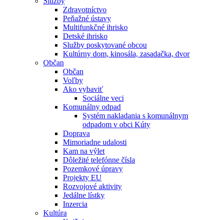
Služby
Zdravotníctvo
Peňažné ústavy
Multifunkčné ihrisko
Detské ihrisko
Služby poskytované obcou
Kultúrny dom, kinosála, zasadačka, dvor
Občan
Občan
Voľby
Ako vybaviť
Sociálne veci
Komunálny odpad
Systém nakladania s komunálnym
odpadom v obci Kúty
Doprava
Mimoriadne udalosti
Kam na výlet
Dôležité telefónne čísla
Pozemkové úpravy
Projekty EU
Rozvojové aktivity
Jedálne lístky
Inzercia
Kultúra