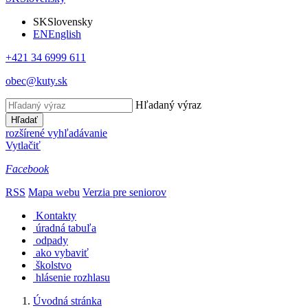
SK
Slovensky
EN
English
+421 34 6999 611
obec@kuty.sk
Hľadaný výraz
Hľadať
rozšírené vyhľadávanie
Vytlačiť
Facebook
RSS
Mapa webu
Verzia pre seniorov
Kontakty
úradná tabuľa
odpady
ako vybaviť
školstvo
hlásenie rozhlasu
Úvodná stránka