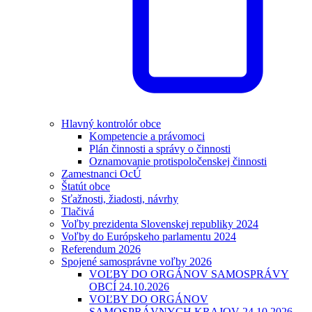
Hlavný kontrolór obce
Kompetencie a právomoci
Plán činnosti a správy o činnosti
Oznamovanie protispoločenskej činnosti
Zamestnanci OcÚ
Štatút obce
Sťažnosti, žiadosti, návrhy
Tlačivá
Voľby prezidenta Slovenskej republiky 2024
Voľby do Európskeho parlamentu 2024
Referendum 2026
Spojené samosprávne voľby 2026
VOĽBY DO ORGÁNOV SAMOSPRÁVY
OBCÍ 24.10.2026
VOĽBY DO ORGÁNOV
SAMOSPRÁVNYCH KRAJOV 24.10.2026