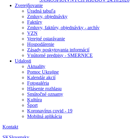
Zverejňovanie
Úradná tabuľa
Zmluvy, objednávky
Faktúry
Zmluvy, faktúry, objednávky - archív
VZN
Verejné ostarávanie
Hospodárenie
Zásady poskytovania informácií
Vnútorné predpisy - SMERNICE
Udalosti
Aktuality
Pomoc Ukrajine
Kalendár akcií
Fotogaléria
Hlásenie rozhlasu
Smútočné oznamy
Kultúra
Šport
Koronavírus covid - 19
Mobilná aplikácia
Kontakt
SK
Slovensky