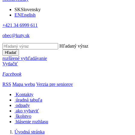
SK
Slovensky
EN
English
+421 34 6999 611
obec@kuty.sk
Hľadaný výraz
Hľadať
rozšírené vyhľadávanie
Vytlačiť
Facebook
RSS
Mapa webu
Verzia pre seniorov
Kontakty
úradná tabuľa
odpady
ako vybaviť
školstvo
hlásenie rozhlasu
Úvodná stránka