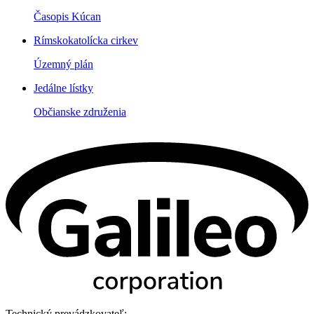
Časopis Kúcan
Rímskokatolícka cirkev
Územný plán
Jedálne lístky
Občianske združenia
Technický prevádzkovateľ: