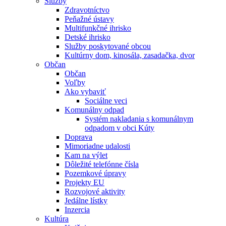
Služby
Zdravotníctvo
Peňažné ústavy
Multifunkčné ihrisko
Detské ihrisko
Služby poskytované obcou
Kultúrny dom, kinosála, zasadačka, dvor
Občan
Občan
Voľby
Ako vybaviť
Sociálne veci
Komunálny odpad
Systém nakladania s komunálnym
odpadom v obci Kúty
Doprava
Mimoriadne udalosti
Kam na výlet
Dôležité telefónne čísla
Pozemkové úpravy
Projekty EU
Rozvojové aktivity
Jedálne lístky
Inzercia
Kultúra