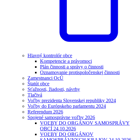
Hlavný kontrolór obce
Kompetencie a právomoci
Plán činnosti a správy o činnosti
Oznamovanie protispoločenskej činnosti
Zamestnanci OcÚ
Štatút obce
Sťažnosti, žiadosti, návrhy
Tlačivá
Voľby prezidenta Slovenskej republiky 2024
Voľby do Európskeho parlamentu 2024
Referendum 2026
Spojené samosprávne voľby 2026
VOĽBY DO ORGÁNOV SAMOSPRÁVY
OBCÍ 24.10.2026
VOĽBY DO ORGÁNOV
SAMOSPRÁVNYCH KRAJOV 24.10.2026