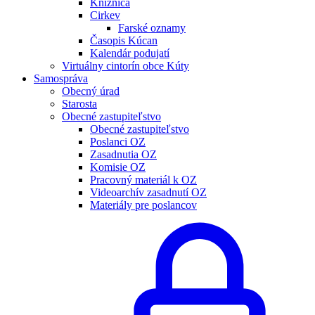
Knižnica
Cirkev
Farské oznamy
Časopis Kúcan
Kalendár podujatí
Virtuálny cintorín obce Kúty
Samospráva
Obecný úrad
Starosta
Obecné zastupiteľstvo
Obecné zastupiteľstvo
Poslanci OZ
Zasadnutia OZ
Komisie OZ
Pracovný materiál k OZ
Videoarchív zasadnutí OZ
Materiály pre poslancov