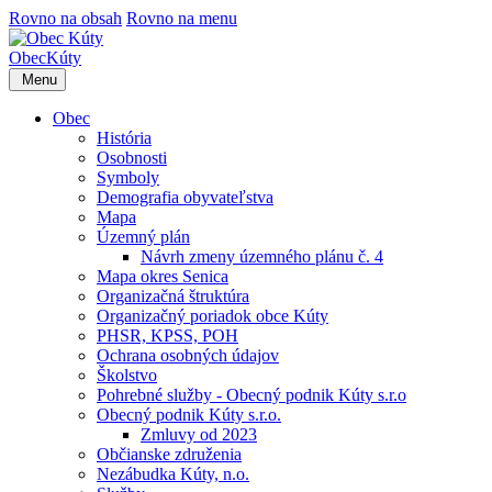
Rovno na obsah
Rovno na menu
Obec
Kúty
Menu
Obec
História
Osobnosti
Symboly
Demografia obyvateľstva
Mapa
Územný plán
Návrh zmeny územného plánu č. 4
Mapa okres Senica
Organizačná štruktúra
Organizačný poriadok obce Kúty
PHSR, KPSS, POH
Ochrana osobných údajov
Školstvo
Pohrebné služby - Obecný podnik Kúty s.r.o
Obecný podnik Kúty s.r.o.
Zmluvy od 2023
Občianske združenia
Nezábudka Kúty, n.o.