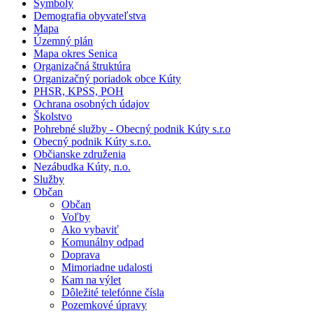
Symboly
Demografia obyvateľstva
Mapa
Územný plán
Mapa okres Senica
Organizačná štruktúra
Organizačný poriadok obce Kúty
PHSR, KPSS, POH
Ochrana osobných údajov
Školstvo
Pohrebné služby - Obecný podnik Kúty s.r.o
Obecný podnik Kúty s.r.o.
Občianske združenia
Nezábudka Kúty, n.o.
Služby
Občan
Občan
Voľby
Ako vybaviť
Komunálny odpad
Doprava
Mimoriadne udalosti
Kam na výlet
Dôležité telefónne čísla
Pozemkové úpravy