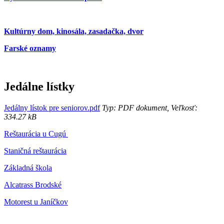
Kultúrny dom, kinosála, zasadačka, dvor
Farské oznamy
Jedálne lístky
Jedálny lístok pre seniorov.pdf
Typ: PDF dokument, Veľkosť:
334.27 kB
Reštaurácia u Cugú
Staničná reštaurácia
Základná škola
Alcatrass Brodské
Motorest u Janíčkov