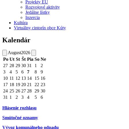
Projekty EU
Rozvojové aktivity
Jedálne lístky
Inzercia
Kultúra
Virtuálny cintorín obce Kúty
Kalendár
August
2026
Po
Ut
St
Št
Pia
So
Ne
27
28
29
30
31
1
2
3
4
5
6
7
8
9
10
11
12
13
14
15
16
17
18
19
20
21
22
23
24
25
26
27
28
29
30
31
1
2
3
4
5
6
Hlásenie rozhlasu
Smútočné oznamy
Vývoz komunálneho odpadu