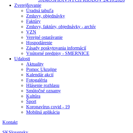
Zverejňovanie
Úradná tabuľa
Zmluvy, objednávky
Faktúry
Zmluvy, faktúry, objednávky - archív
VZN
Verejné ostarávanie
Hospodárenie
Zásady poskytovania informácií
Vnútorné predpisy - SMERNICE
Udalosti
Aktuality
Pomoc Ukrajine
Kalendár akcií
Fotogaléria
Hlásenie rozhlasu
Smútočné oznamy
Kultúra
Šport
Koronavírus covid - 19
Mobilná aplikácia
Kontakt
SK
Slovensky