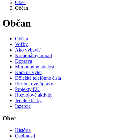
Obec
Občan
Občan
Občan
Voľby
Ako vybaviť
Komunálny odpad
Doprava
Mimoriadne udalosti
Kam na výlet
Dôležité telefónne čísla
Pozemkové úpravy
Projekty EU
Rozvojové aktivity
Jedálne lístky
Inzercia
Obec
História
Osobnosti