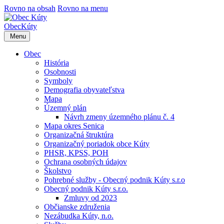
Rovno na obsah
Rovno na menu
Obec
Kúty
Menu
Obec
História
Osobnosti
Symboly
Demografia obyvateľstva
Mapa
Územný plán
Návrh zmeny územného plánu č. 4
Mapa okres Senica
Organizačná štruktúra
Organizačný poriadok obce Kúty
PHSR, KPSS, POH
Ochrana osobných údajov
Školstvo
Pohrebné služby - Obecný podnik Kúty s.r.o
Obecný podnik Kúty s.r.o.
Zmluvy od 2023
Občianske združenia
Nezábudka Kúty, n.o.