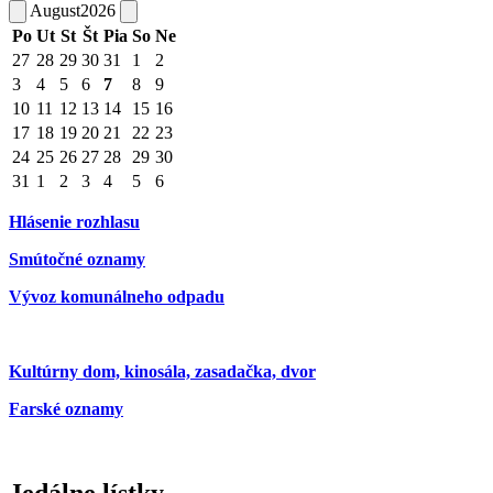
August
2026
Po
Ut
St
Št
Pia
So
Ne
27
28
29
30
31
1
2
3
4
5
6
7
8
9
10
11
12
13
14
15
16
17
18
19
20
21
22
23
24
25
26
27
28
29
30
31
1
2
3
4
5
6
Hlásenie rozhlasu
Smútočné oznamy
Vývoz komunálneho odpadu
Kultúrny dom, kinosála, zasadačka, dvor
Farské oznamy
Jedálne lístky