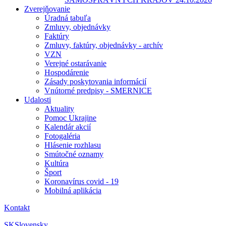
Zverejňovanie
Úradná tabuľa
Zmluvy, objednávky
Faktúry
Zmluvy, faktúry, objednávky - archív
VZN
Verejné ostarávanie
Hospodárenie
Zásady poskytovania informácií
Vnútorné predpisy - SMERNICE
Udalosti
Aktuality
Pomoc Ukrajine
Kalendár akcií
Fotogaléria
Hlásenie rozhlasu
Smútočné oznamy
Kultúra
Šport
Koronavírus covid - 19
Mobilná aplikácia
Kontakt
SK
Slovensky