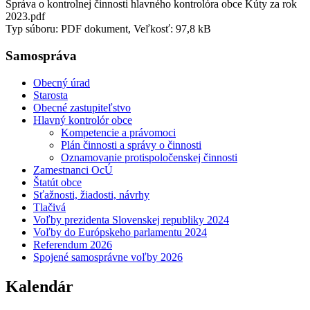
Správa o kontrolnej činnosti hlavného kontrolóra obce Kúty za rok
2023.pdf
Typ súboru: PDF dokument, Veľkosť: 97,8 kB
Samospráva
Obecný úrad
Starosta
Obecné zastupiteľstvo
Hlavný kontrolór obce
Kompetencie a právomoci
Plán činnosti a správy o činnosti
Oznamovanie protispoločenskej činnosti
Zamestnanci OcÚ
Štatút obce
Sťažnosti, žiadosti, návrhy
Tlačivá
Voľby prezidenta Slovenskej republiky 2024
Voľby do Európskeho parlamentu 2024
Referendum 2026
Spojené samosprávne voľby 2026
Kalendár