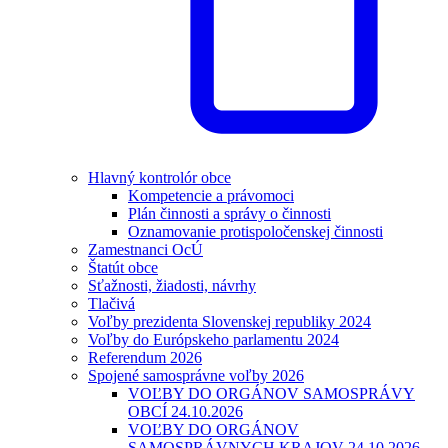
Hlavný kontrolór obce
Kompetencie a právomoci
Plán činnosti a správy o činnosti
Oznamovanie protispoločenskej činnosti
Zamestnanci OcÚ
Štatút obce
Sťažnosti, žiadosti, návrhy
Tlačivá
Voľby prezidenta Slovenskej republiky 2024
Voľby do Európskeho parlamentu 2024
Referendum 2026
Spojené samosprávne voľby 2026
VOĽBY DO ORGÁNOV SAMOSPRÁVY
OBCÍ 24.10.2026
VOĽBY DO ORGÁNOV
SAMOSPRÁVNYCH KRAJOV 24.10.2026