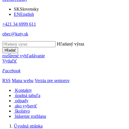
SK
Slovensky
EN
English
+421 34 6999 611
obec@kuty.sk
Hľadaný výraz
Hľadať
rozšírené vyhľadávanie
Vytlačiť
Facebook
RSS
Mapa webu
Verzia pre seniorov
Kontakty
úradná tabuľa
odpady
ako vybaviť
školstvo
hlásenie rozhlasu
Úvodná stránka