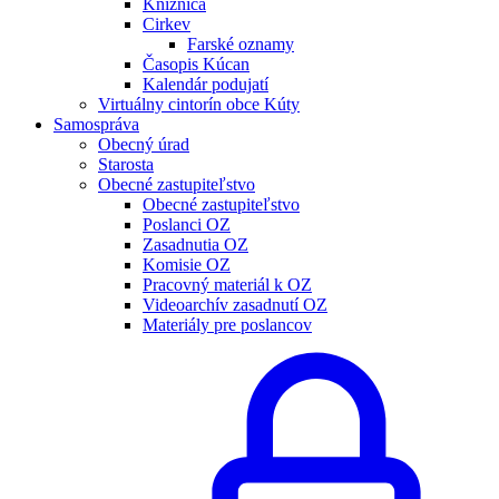
Knižnica
Cirkev
Farské oznamy
Časopis Kúcan
Kalendár podujatí
Virtuálny cintorín obce Kúty
Samospráva
Obecný úrad
Starosta
Obecné zastupiteľstvo
Obecné zastupiteľstvo
Poslanci OZ
Zasadnutia OZ
Komisie OZ
Pracovný materiál k OZ
Videoarchív zasadnutí OZ
Materiály pre poslancov