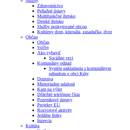
Služby
Zdravotníctvo
Peňažné ústavy
Multifunkčné ihrisko
Detské ihrisko
Služby poskytované obcou
Kultúrny dom, kinosála, zasadačka, dvor
Občan
Občan
Voľby
Ako vybaviť
Sociálne veci
Komunálny odpad
Systém nakladania s komunálnym
odpadom v obci Kúty
Doprava
Mimoriadne udalosti
Kam na výlet
Dôležité telefónne čísla
Pozemkové úpravy
Projekty EU
Rozvojové aktivity
Jedálne lístky
Inzercia
Kultúra