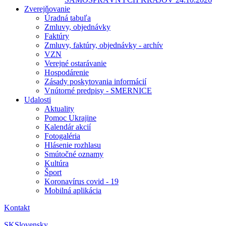
Zverejňovanie
Úradná tabuľa
Zmluvy, objednávky
Faktúry
Zmluvy, faktúry, objednávky - archív
VZN
Verejné ostarávanie
Hospodárenie
Zásady poskytovania informácií
Vnútorné predpisy - SMERNICE
Udalosti
Aktuality
Pomoc Ukrajine
Kalendár akcií
Fotogaléria
Hlásenie rozhlasu
Smútočné oznamy
Kultúra
Šport
Koronavírus covid - 19
Mobilná aplikácia
Kontakt
SK
Slovensky