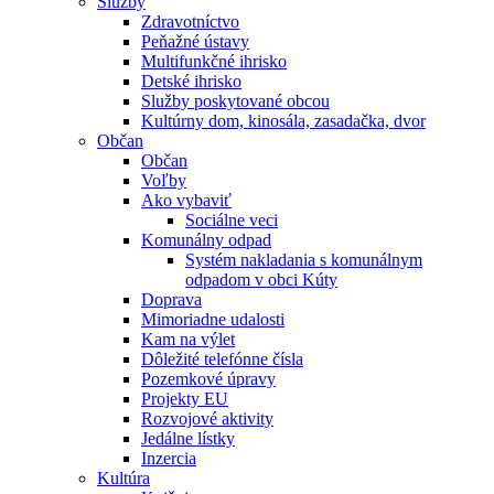
Služby
Zdravotníctvo
Peňažné ústavy
Multifunkčné ihrisko
Detské ihrisko
Služby poskytované obcou
Kultúrny dom, kinosála, zasadačka, dvor
Občan
Občan
Voľby
Ako vybaviť
Sociálne veci
Komunálny odpad
Systém nakladania s komunálnym
odpadom v obci Kúty
Doprava
Mimoriadne udalosti
Kam na výlet
Dôležité telefónne čísla
Pozemkové úpravy
Projekty EU
Rozvojové aktivity
Jedálne lístky
Inzercia
Kultúra