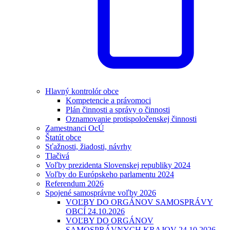
Hlavný kontrolór obce
Kompetencie a právomoci
Plán činnosti a správy o činnosti
Oznamovanie protispoločenskej činnosti
Zamestnanci OcÚ
Štatút obce
Sťažnosti, žiadosti, návrhy
Tlačivá
Voľby prezidenta Slovenskej republiky 2024
Voľby do Európskeho parlamentu 2024
Referendum 2026
Spojené samosprávne voľby 2026
VOĽBY DO ORGÁNOV SAMOSPRÁVY
OBCÍ 24.10.2026
VOĽBY DO ORGÁNOV
SAMOSPRÁVNYCH KRAJOV 24.10.2026