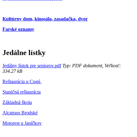
Kultúrny dom, kinosála, zasadačka, dvor
Farské oznamy
Jedálne lístky
Jedálny lístok pre seniorov.pdf
Typ: PDF dokument, Veľkosť:
334.27 kB
Reštaurácia u Cugú
Staničná reštaurácia
Základná škola
Alcatrass Brodské
Motorest u Janíčkov