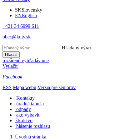
SK
Slovensky
EN
English
+421 34 6999 611
obec@kuty.sk
Hľadaný výraz
Hľadať
rozšírené vyhľadávanie
Vytlačiť
Facebook
RSS
Mapa webu
Verzia pre seniorov
Kontakty
úradná tabuľa
odpady
ako vybaviť
školstvo
hlásenie rozhlasu
Úvodná stránka