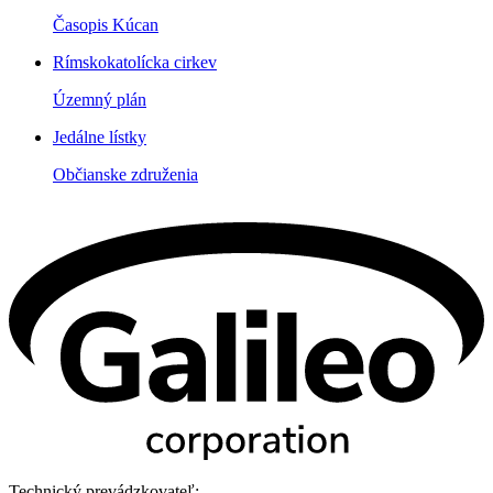
Časopis Kúcan
Rímskokatolícka cirkev
Územný plán
Jedálne lístky
Občianske združenia
Technický prevádzkovateľ: