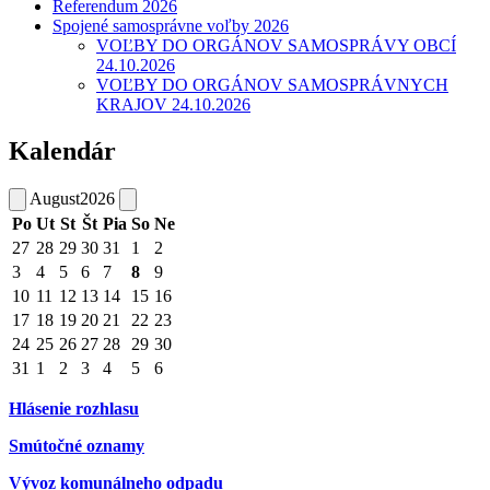
Referendum 2026
Spojené samosprávne voľby 2026
VOĽBY DO ORGÁNOV SAMOSPRÁVY OBCÍ
24.10.2026
VOĽBY DO ORGÁNOV SAMOSPRÁVNYCH
KRAJOV 24.10.2026
Kalendár
August
2026
Po
Ut
St
Št
Pia
So
Ne
27
28
29
30
31
1
2
3
4
5
6
7
8
9
10
11
12
13
14
15
16
17
18
19
20
21
22
23
24
25
26
27
28
29
30
31
1
2
3
4
5
6
Hlásenie rozhlasu
Smútočné oznamy
Vývoz komunálneho odpadu