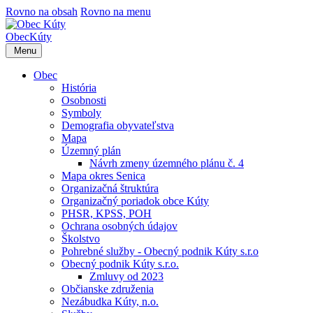
Rovno na obsah
Rovno na menu
Obec
Kúty
Menu
Obec
História
Osobnosti
Symboly
Demografia obyvateľstva
Mapa
Územný plán
Návrh zmeny územného plánu č. 4
Mapa okres Senica
Organizačná štruktúra
Organizačný poriadok obce Kúty
PHSR, KPSS, POH
Ochrana osobných údajov
Školstvo
Pohrebné služby - Obecný podnik Kúty s.r.o
Obecný podnik Kúty s.r.o.
Zmluvy od 2023
Občianske združenia
Nezábudka Kúty, n.o.