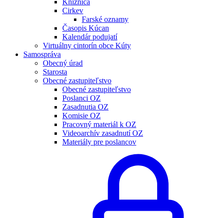
Knižnica
Cirkev
Farské oznamy
Časopis Kúcan
Kalendár podujatí
Virtuálny cintorín obce Kúty
Samospráva
Obecný úrad
Starosta
Obecné zastupiteľstvo
Obecné zastupiteľstvo
Poslanci OZ
Zasadnutia OZ
Komisie OZ
Pracovný materiál k OZ
Videoarchív zasadnutí OZ
Materiály pre poslancov