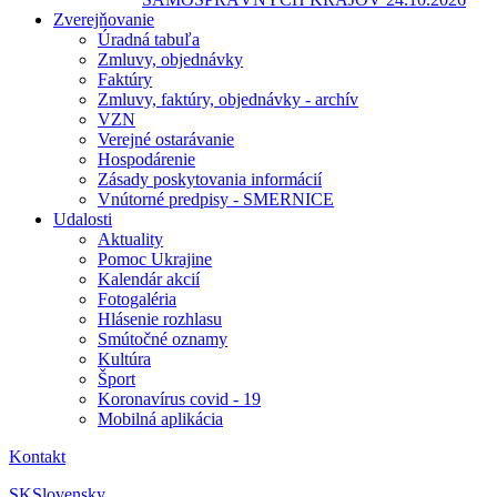
Zverejňovanie
Úradná tabuľa
Zmluvy, objednávky
Faktúry
Zmluvy, faktúry, objednávky - archív
VZN
Verejné ostarávanie
Hospodárenie
Zásady poskytovania informácií
Vnútorné predpisy - SMERNICE
Udalosti
Aktuality
Pomoc Ukrajine
Kalendár akcií
Fotogaléria
Hlásenie rozhlasu
Smútočné oznamy
Kultúra
Šport
Koronavírus covid - 19
Mobilná aplikácia
Kontakt
SK
Slovensky