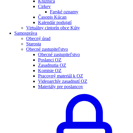
Knižnica
Cirkev
Farské oznamy
Časopis Kúcan
Kalendár podujatí
Virtuálny cintorín obce Kúty
Samospráva
Obecný úrad
Starosta
Obecné zastupiteľstvo
Obecné zastupiteľstvo
Poslanci OZ
Zasadnutia OZ
Komisie OZ
Pracovný materiál k OZ
Videoarchív zasadnutí OZ
Materiály pre poslancov