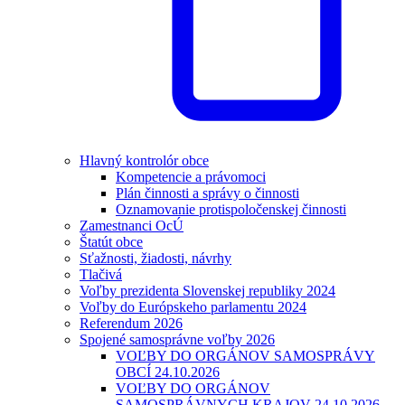
Hlavný kontrolór obce
Kompetencie a právomoci
Plán činnosti a správy o činnosti
Oznamovanie protispoločenskej činnosti
Zamestnanci OcÚ
Štatút obce
Sťažnosti, žiadosti, návrhy
Tlačivá
Voľby prezidenta Slovenskej republiky 2024
Voľby do Európskeho parlamentu 2024
Referendum 2026
Spojené samosprávne voľby 2026
VOĽBY DO ORGÁNOV SAMOSPRÁVY
OBCÍ 24.10.2026
VOĽBY DO ORGÁNOV
SAMOSPRÁVNYCH KRAJOV 24.10.2026