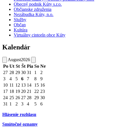
Obecný podnik Kúty s.r.o.
Občianske združenia
Nezábudka Kúty, n.o.
Služby
Občan
Kultúra
Virtuálny cintorín obce Kúty
Kalendár
August
2026
Po
Ut
St
Št
Pia
So
Ne
27
28
29
30
31
1
2
3
4
5
6
7
8
9
10
11
12
13
14
15
16
17
18
19
20
21
22
23
24
25
26
27
28
29
30
31
1
2
3
4
5
6
Hlásenie rozhlasu
Smútočné oznamy