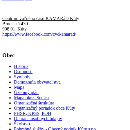
Centrum voľného času KAMARáD Kúty
Brnenská 430
908 01 Kúty
https://www.facebook.com/cvckamarad/
Obec
História
Osobnosti
Symboly
Demografia obyvateľstva
Mapa
Územný plán
Mapa okres Senica
Organizačná štruktúra
Organizačný poriadok obce Kúty
PHSR, KPSS, POH
Ochrana osobných údajov
Školstvo
Pohrebné služby - Obecný podnik Kúty s.r.o