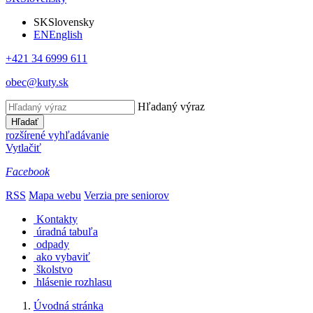
SK
Slovensky
EN
English
+421 34 6999 611
obec@kuty.sk
Hľadaný výraz
Hľadať
rozšírené vyhľadávanie
Vytlačiť
Facebook
RSS
Mapa webu
Verzia pre seniorov
Kontakty
úradná tabuľa
odpady
ako vybaviť
školstvo
hlásenie rozhlasu
Úvodná stránka