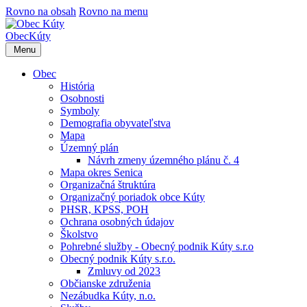
Rovno na obsah
Rovno na menu
Obec
Kúty
Menu
Obec
História
Osobnosti
Symboly
Demografia obyvateľstva
Mapa
Územný plán
Návrh zmeny územného plánu č. 4
Mapa okres Senica
Organizačná štruktúra
Organizačný poriadok obce Kúty
PHSR, KPSS, POH
Ochrana osobných údajov
Školstvo
Pohrebné služby - Obecný podnik Kúty s.r.o
Obecný podnik Kúty s.r.o.
Zmluvy od 2023
Občianske združenia
Nezábudka Kúty, n.o.