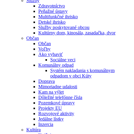
Služby
Zdravotníctvo
Peňažné ústavy
Multifunkčné ihrisko
Detské ihrisko
Služby poskytované obcou
Kultúrny dom, kinosála, zasadačka, dvor
Občan
Občan
Voľby
Ako vybaviť
Sociálne veci
Komunálny odpad
Systém nakladania s komunálnym
odpadom v obci Kúty
Doprava
Mimoriadne udalosti
Kam na výlet
Dôležité telefónne čísla
Pozemkové úpravy
Projekty EU
Rozvojové aktivity
Jedálne lístky
Inzercia
Kultúra