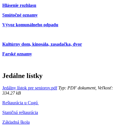
Hlásenie rozhlasu
Smútočné oznamy
Vývoz komunálneho odpadu
Kultúrny dom, kinosála, zasadačka, dvor
Farské oznamy
Jedálne lístky
Jedálny lístok pre seniorov.pdf
Typ: PDF dokument, Veľkosť:
334.27 kB
Reštaurácia u Cugú
Staničná reštaurácia
Základná škola