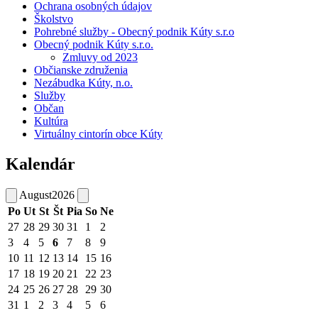
Ochrana osobných údajov
Školstvo
Pohrebné služby - Obecný podnik Kúty s.r.o
Obecný podnik Kúty s.r.o.
Zmluvy od 2023
Občianske združenia
Nezábudka Kúty, n.o.
Služby
Občan
Kultúra
Virtuálny cintorín obce Kúty
Kalendár
August
2026
Po
Ut
St
Št
Pia
So
Ne
27
28
29
30
31
1
2
3
4
5
6
7
8
9
10
11
12
13
14
15
16
17
18
19
20
21
22
23
24
25
26
27
28
29
30
31
1
2
3
4
5
6