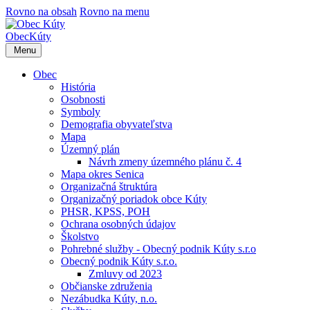
Rovno na obsah
Rovno na menu
Obec
Kúty
Menu
Obec
História
Osobnosti
Symboly
Demografia obyvateľstva
Mapa
Územný plán
Návrh zmeny územného plánu č. 4
Mapa okres Senica
Organizačná štruktúra
Organizačný poriadok obce Kúty
PHSR, KPSS, POH
Ochrana osobných údajov
Školstvo
Pohrebné služby - Obecný podnik Kúty s.r.o
Obecný podnik Kúty s.r.o.
Zmluvy od 2023
Občianske združenia
Nezábudka Kúty, n.o.