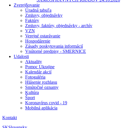
Zverejňovanie
Úradná tabuľa
Zmluvy, objednávky
Faktúry
Zmluvy, faktúry, objednávky - archív
VZN
Verejné ostarávanie
Hospodárenie
Zásady poskytovania informácií
Vnútorné predpisy - SMERNICE
Udalosti
Aktuality
Pomoc Ukrajine
Kalendár akcií
Fotogaléria
Hlásenie rozhlasu
Smútočné oznamy
Kultúra
Šport
Koronavírus covid - 19
Mobilná aplikácia
Kontakt
SK
Slovensky