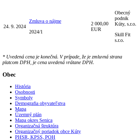
Obecný
podnik
Zmluva o nájme
2 000,00
Kúty, s.r.o.
24. 9. 2024
EUR
2024/1
Skill Fit
s.r.o.
* Uvedená cena je konečná. V prípade, že je zmluvná strana
platcom DPH, je cena uvedená vrátane DPH.
Obec
História
Osobnosti
Symboly
Demografia obyvateľstva
Mapa
Územný plán
Mapa okres Senica
Organizačná štruktúra
Organizačný poriadok obce Kúty
PHSR, KPSS, POH