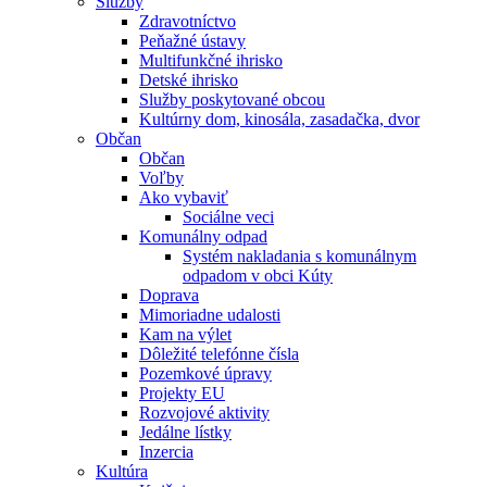
Služby
Zdravotníctvo
Peňažné ústavy
Multifunkčné ihrisko
Detské ihrisko
Služby poskytované obcou
Kultúrny dom, kinosála, zasadačka, dvor
Občan
Občan
Voľby
Ako vybaviť
Sociálne veci
Komunálny odpad
Systém nakladania s komunálnym
odpadom v obci Kúty
Doprava
Mimoriadne udalosti
Kam na výlet
Dôležité telefónne čísla
Pozemkové úpravy
Projekty EU
Rozvojové aktivity
Jedálne lístky
Inzercia
Kultúra