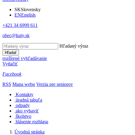
SK
Slovensky
EN
English
+421 34 6999 611
obec@kuty.sk
Hľadaný výraz
Hľadať
rozšírené vyhľadávanie
Vytlačiť
Facebook
RSS
Mapa webu
Verzia pre seniorov
Kontakty
úradná tabuľa
odpady
ako vybaviť
školstvo
hlásenie rozhlasu
Úvodná stránka