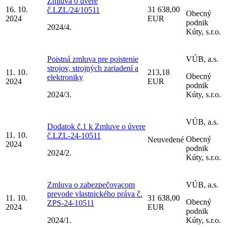
Zmluva o úvere
16. 10.
31 638,00
č.LZL/24/10511
Obecný
2024
EUR
podnik
2024/4.
Kúty, s.r.o.
Poistná zmluva pre poistenie
VÚB, a.s.
strojov, strojných zariadení a
11. 10.
213,18
Obecný
elektroniky
2024
EUR
podnik
2024/3.
Kúty, s.r.o.
VÚB, a.s.
Dodatok č.1 k Zmluve o úvere
11. 10.
č.LZL-24-10511
Obecný
Neuvedené
2024
podnik
2024/2.
Kúty, s.r.o.
Zmluva o zabezpečovacom
VÚB, a.s.
prevode vlastnického práva č.
11. 10.
31 638,00
Obecný
ZPS-24-10511
2024
EUR
podnik
2024/1.
Kúty, s.r.o.