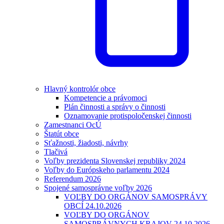
Hlavný kontrolór obce
Kompetencie a právomoci
Plán činnosti a správy o činnosti
Oznamovanie protispoločenskej činnosti
Zamestnanci OcÚ
Štatút obce
Sťažnosti, žiadosti, návrhy
Tlačivá
Voľby prezidenta Slovenskej republiky 2024
Voľby do Európskeho parlamentu 2024
Referendum 2026
Spojené samosprávne voľby 2026
VOĽBY DO ORGÁNOV SAMOSPRÁVY
OBCÍ 24.10.2026
VOĽBY DO ORGÁNOV
SAMOSPRÁVNYCH KRAJOV 24.10.2026