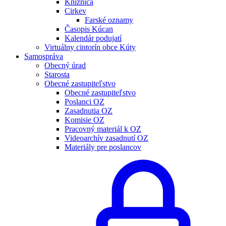
Knižnica
Cirkev
Farské oznamy
Časopis Kúcan
Kalendár podujatí
Virtuálny cintorín obce Kúty
Samospráva
Obecný úrad
Starosta
Obecné zastupiteľstvo
Obecné zastupiteľstvo
Poslanci OZ
Zasadnutia OZ
Komisie OZ
Pracovný materiál k OZ
Videoarchív zasadnutí OZ
Materiály pre poslancov