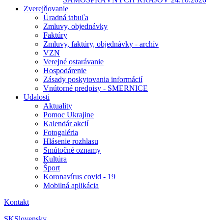
Zverejňovanie
Úradná tabuľa
Zmluvy, objednávky
Faktúry
Zmluvy, faktúry, objednávky - archív
VZN
Verejné ostarávanie
Hospodárenie
Zásady poskytovania informácií
Vnútorné predpisy - SMERNICE
Udalosti
Aktuality
Pomoc Ukrajine
Kalendár akcií
Fotogaléria
Hlásenie rozhlasu
Smútočné oznamy
Kultúra
Šport
Koronavírus covid - 19
Mobilná aplikácia
Kontakt
SK
Slovensky