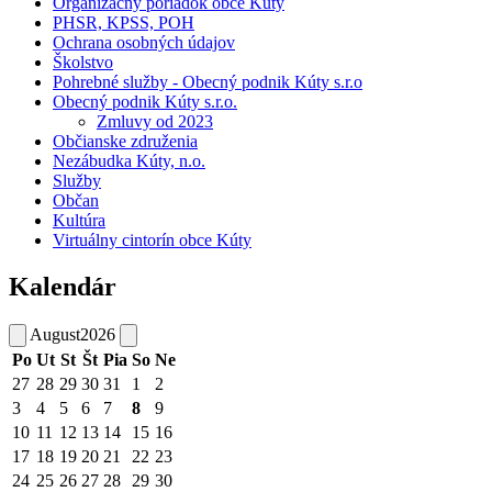
Organizačný poriadok obce Kúty
PHSR, KPSS, POH
Ochrana osobných údajov
Školstvo
Pohrebné služby - Obecný podnik Kúty s.r.o
Obecný podnik Kúty s.r.o.
Zmluvy od 2023
Občianske združenia
Nezábudka Kúty, n.o.
Služby
Občan
Kultúra
Virtuálny cintorín obce Kúty
Kalendár
August
2026
Po
Ut
St
Št
Pia
So
Ne
27
28
29
30
31
1
2
3
4
5
6
7
8
9
10
11
12
13
14
15
16
17
18
19
20
21
22
23
24
25
26
27
28
29
30