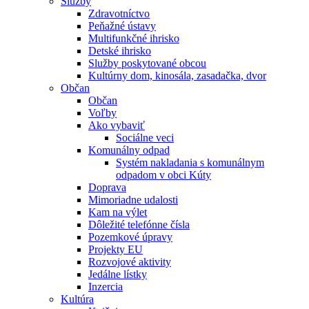
Služby
Zdravotníctvo
Peňažné ústavy
Multifunkčné ihrisko
Detské ihrisko
Služby poskytované obcou
Kultúrny dom, kinosála, zasadačka, dvor
Občan
Občan
Voľby
Ako vybaviť
Sociálne veci
Komunálny odpad
Systém nakladania s komunálnym
odpadom v obci Kúty
Doprava
Mimoriadne udalosti
Kam na výlet
Dôležité telefónne čísla
Pozemkové úpravy
Projekty EU
Rozvojové aktivity
Jedálne lístky
Inzercia
Kultúra