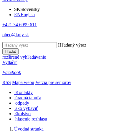
SK
Slovensky
EN
English
+421 34 6999 611
obec@kuty.sk
Hľadaný výraz
Hľadať
rozšírené vyhľadávanie
Vytlačiť
Facebook
RSS
Mapa webu
Verzia pre seniorov
Kontakty
úradná tabuľa
odpady
ako vybaviť
školstvo
hlásenie rozhlasu
Úvodná stránka