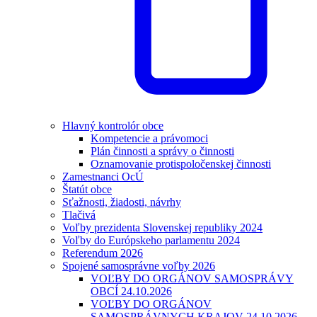
Hlavný kontrolór obce
Kompetencie a právomoci
Plán činnosti a správy o činnosti
Oznamovanie protispoločenskej činnosti
Zamestnanci OcÚ
Štatút obce
Sťažnosti, žiadosti, návrhy
Tlačivá
Voľby prezidenta Slovenskej republiky 2024
Voľby do Európskeho parlamentu 2024
Referendum 2026
Spojené samosprávne voľby 2026
VOĽBY DO ORGÁNOV SAMOSPRÁVY
OBCÍ 24.10.2026
VOĽBY DO ORGÁNOV
SAMOSPRÁVNYCH KRAJOV 24.10.2026