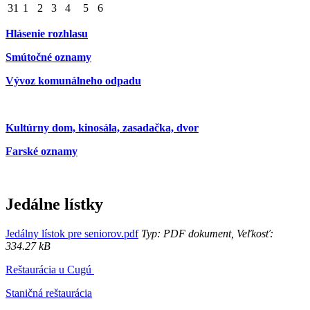
31
1
2
3
4
5
6
Hlásenie rozhlasu
Smútočné oznamy
Vývoz komunálneho odpadu
Kultúrny dom, kinosála, zasadačka, dvor
Farské oznamy
Jedálne lístky
Jedálny lístok pre seniorov.pdf
Typ: PDF dokument, Veľkosť:
334.27 kB
Reštaurácia u Cugú
Staničná reštaurácia