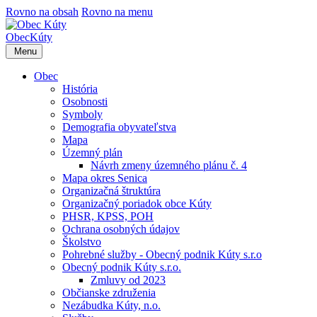
Rovno na obsah
Rovno na menu
Obec
Kúty
Menu
Obec
História
Osobnosti
Symboly
Demografia obyvateľstva
Mapa
Územný plán
Návrh zmeny územného plánu č. 4
Mapa okres Senica
Organizačná štruktúra
Organizačný poriadok obce Kúty
PHSR, KPSS, POH
Ochrana osobných údajov
Školstvo
Pohrebné služby - Obecný podnik Kúty s.r.o
Obecný podnik Kúty s.r.o.
Zmluvy od 2023
Občianske združenia
Nezábudka Kúty, n.o.