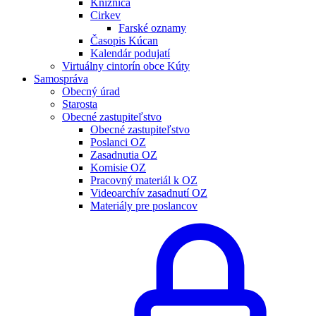
Knižnica
Cirkev
Farské oznamy
Časopis Kúcan
Kalendár podujatí
Virtuálny cintorín obce Kúty
Samospráva
Obecný úrad
Starosta
Obecné zastupiteľstvo
Obecné zastupiteľstvo
Poslanci OZ
Zasadnutia OZ
Komisie OZ
Pracovný materiál k OZ
Videoarchív zasadnutí OZ
Materiály pre poslancov