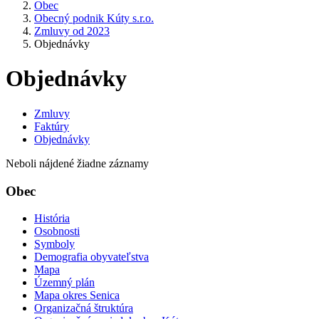
Obec
Obecný podnik Kúty s.r.o.
Zmluvy od 2023
Objednávky
Objednávky
Zmluvy
Faktúry
Objednávky
Neboli nájdené žiadne záznamy
Obec
História
Osobnosti
Symboly
Demografia obyvateľstva
Mapa
Územný plán
Mapa okres Senica
Organizačná štruktúra