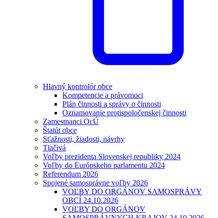
Hlavný kontrolór obce
Kompetencie a právomoci
Plán činnosti a správy o činnosti
Oznamovanie protispoločenskej činnosti
Zamestnanci OcÚ
Štatút obce
Sťažnosti, žiadosti, návrhy
Tlačivá
Voľby prezidenta Slovenskej republiky 2024
Voľby do Európskeho parlamentu 2024
Referendum 2026
Spojené samosprávne voľby 2026
VOĽBY DO ORGÁNOV SAMOSPRÁVY
OBCÍ 24.10.2026
VOĽBY DO ORGÁNOV
SAMOSPRÁVNYCH KRAJOV 24.10.2026