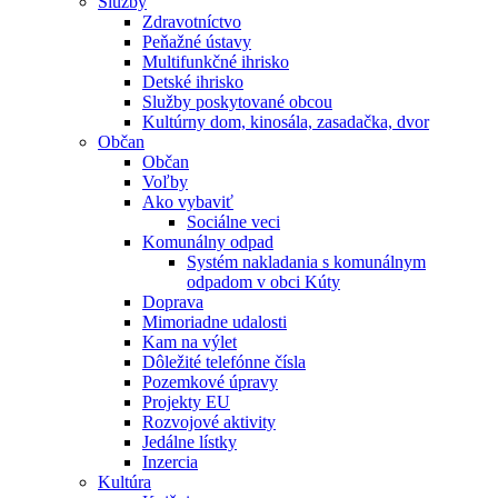
Služby
Zdravotníctvo
Peňažné ústavy
Multifunkčné ihrisko
Detské ihrisko
Služby poskytované obcou
Kultúrny dom, kinosála, zasadačka, dvor
Občan
Občan
Voľby
Ako vybaviť
Sociálne veci
Komunálny odpad
Systém nakladania s komunálnym
odpadom v obci Kúty
Doprava
Mimoriadne udalosti
Kam na výlet
Dôležité telefónne čísla
Pozemkové úpravy
Projekty EU
Rozvojové aktivity
Jedálne lístky
Inzercia
Kultúra