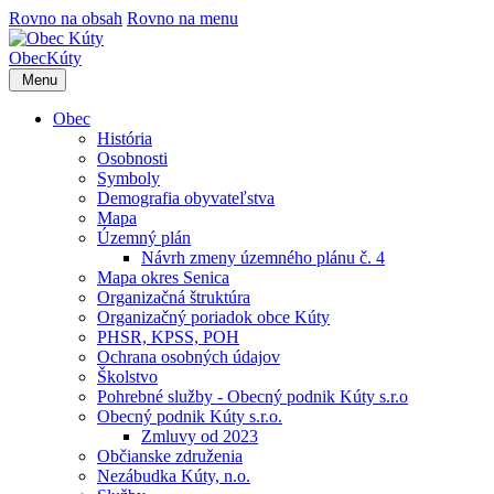
Rovno na obsah
Rovno na menu
Obec
Kúty
Menu
Obec
História
Osobnosti
Symboly
Demografia obyvateľstva
Mapa
Územný plán
Návrh zmeny územného plánu č. 4
Mapa okres Senica
Organizačná štruktúra
Organizačný poriadok obce Kúty
PHSR, KPSS, POH
Ochrana osobných údajov
Školstvo
Pohrebné služby - Obecný podnik Kúty s.r.o
Obecný podnik Kúty s.r.o.
Zmluvy od 2023
Občianske združenia
Nezábudka Kúty, n.o.