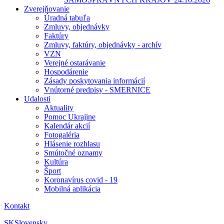
Zverejňovanie
Úradná tabuľa
Zmluvy, objednávky
Faktúry
Zmluvy, faktúry, objednávky - archív
VZN
Verejné ostarávanie
Hospodárenie
Zásady poskytovania informácií
Vnútorné predpisy - SMERNICE
Udalosti
Aktuality
Pomoc Ukrajine
Kalendár akcií
Fotogaléria
Hlásenie rozhlasu
Smútočné oznamy
Kultúra
Šport
Koronavírus covid - 19
Mobilná aplikácia
Kontakt
SK
Slovensky