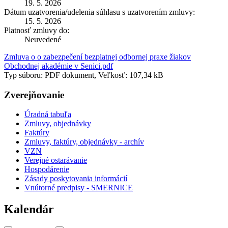
19. 5. 2026
Dátum uzatvorenia/udelenia súhlasu s uzatvorením zmluvy:
15. 5. 2026
Platnosť zmluvy do:
Neuvedené
Zmluva o o zabezpečení bezplatnej odbornej praxe žiakov
Obchodnej akadémie v Senici.pdf
Typ súboru: PDF dokument, Veľkosť: 107,34 kB
Zverejňovanie
Úradná tabuľa
Zmluvy, objednávky
Faktúry
Zmluvy, faktúry, objednávky - archív
VZN
Verejné ostarávanie
Hospodárenie
Zásady poskytovania informácií
Vnútorné predpisy - SMERNICE
Kalendár