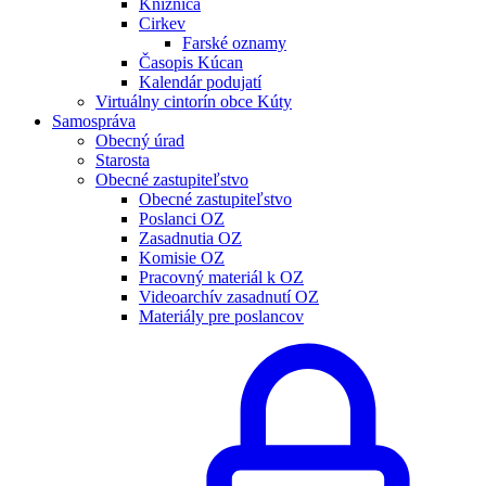
Knižnica
Cirkev
Farské oznamy
Časopis Kúcan
Kalendár podujatí
Virtuálny cintorín obce Kúty
Samospráva
Obecný úrad
Starosta
Obecné zastupiteľstvo
Obecné zastupiteľstvo
Poslanci OZ
Zasadnutia OZ
Komisie OZ
Pracovný materiál k OZ
Videoarchív zasadnutí OZ
Materiály pre poslancov