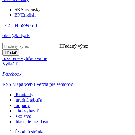
SK
Slovensky
EN
English
+421 34 6999 611
obec@kuty.sk
Hľadaný výraz
Hľadať
rozšírené vyhľadávanie
Vytlačiť
Facebook
RSS
Mapa webu
Verzia pre seniorov
Kontakty
úradná tabuľa
odpady
ako vybaviť
školstvo
hlásenie rozhlasu
Úvodná stránka