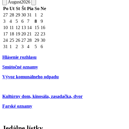
August
2026
Po
Ut
St
Št
Pia
So
Ne
27
28
29
30
31
1
2
3
4
5
6
7
8
9
10
11
12
13
14
15
16
17
18
19
20
21
22
23
24
25
26
27
28
29
30
31
1
2
3
4
5
6
Hlásenie rozhlasu
Smútočné oznamy
Vývoz komunálneho odpadu
Kultúrny dom, kinosála, zasadačka, dvor
Farské oznamy
Jedálne lístky