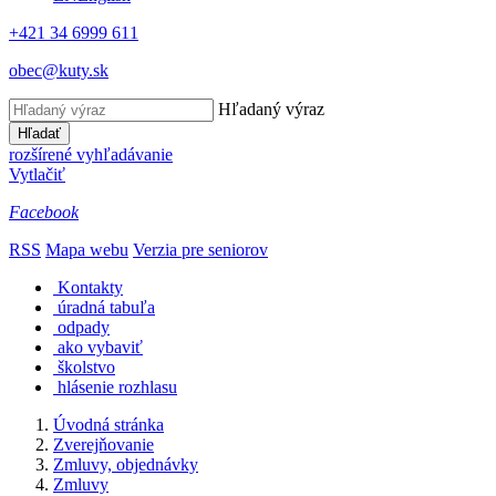
+421 34 6999 611
obec@kuty.sk
Hľadaný výraz
Hľadať
rozšírené vyhľadávanie
Vytlačiť
Facebook
RSS
Mapa webu
Verzia pre seniorov
Kontakty
úradná tabuľa
odpady
ako vybaviť
školstvo
hlásenie rozhlasu
Úvodná stránka
Zverejňovanie
Zmluvy, objednávky
Zmluvy