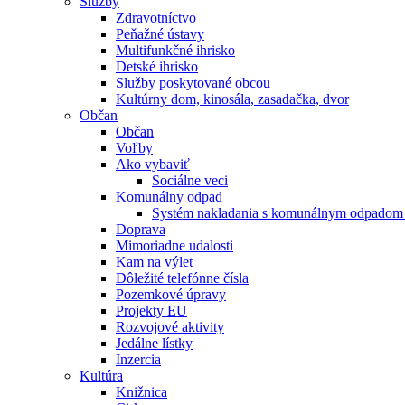
Služby
Zdravotníctvo
Peňažné ústavy
Multifunkčné ihrisko
Detské ihrisko
Služby poskytované obcou
Kultúrny dom, kinosála, zasadačka, dvor
Občan
Občan
Voľby
Ako vybaviť
Sociálne veci
Komunálny odpad
Systém nakladania s komunálnym odpadom 
Doprava
Mimoriadne udalosti
Kam na výlet
Dôležité telefónne čísla
Pozemkové úpravy
Projekty EU
Rozvojové aktivity
Jedálne lístky
Inzercia
Kultúra
Knižnica