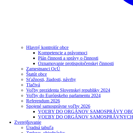
Hlavný kontrolór obce
Kompetencie a právomoci
Plán činnosti a správy o činnosti
Oznamovanie protispoločenskej činnosti
Zamestnanci OcÚ
Štatút obce
Sťažnosti, žiadosti, návrhy
Tlačivá
Voľby prezidenta Slovenskej republiky 2024
Voľby do Európskeho parlamentu 2024
Referendum 2026
Spojené samosprávne voľby 2026
VOĽBY DO ORGÁNOV SAMOSPRÁVY OBCÍ 
VOĽBY DO ORGÁNOV SAMOSPRÁVNYCH K
Zverejňovanie
Úradná tabuľa
Zmluvy, objednávky