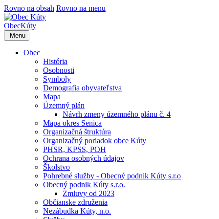
Rovno na obsah
Rovno na menu
Obec
Kúty
Menu
Obec
História
Osobnosti
Symboly
Demografia obyvateľstva
Mapa
Územný plán
Návrh zmeny územného plánu č. 4
Mapa okres Senica
Organizačná štruktúra
Organizačný poriadok obce Kúty
PHSR, KPSS, POH
Ochrana osobných údajov
Školstvo
Pohrebné služby - Obecný podnik Kúty s.r.o
Obecný podnik Kúty s.r.o.
Zmluvy od 2023
Občianske združenia
Nezábudka Kúty, n.o.