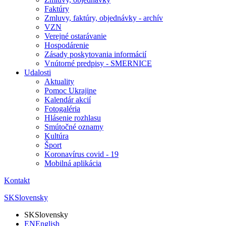
Faktúry
Zmluvy, faktúry, objednávky - archív
VZN
Verejné ostarávanie
Hospodárenie
Zásady poskytovania informácií
Vnútorné predpisy - SMERNICE
Udalosti
Aktuality
Pomoc Ukrajine
Kalendár akcií
Fotogaléria
Hlásenie rozhlasu
Smútočné oznamy
Kultúra
Šport
Koronavírus covid - 19
Mobilná aplikácia
Kontakt
SK
Slovensky
SK
Slovensky
EN
English