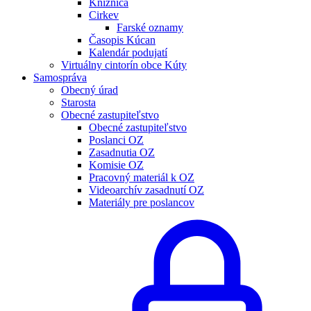
Knižnica
Cirkev
Farské oznamy
Časopis Kúcan
Kalendár podujatí
Virtuálny cintorín obce Kúty
Samospráva
Obecný úrad
Starosta
Obecné zastupiteľstvo
Obecné zastupiteľstvo
Poslanci OZ
Zasadnutia OZ
Komisie OZ
Pracovný materiál k OZ
Videoarchív zasadnutí OZ
Materiály pre poslancov