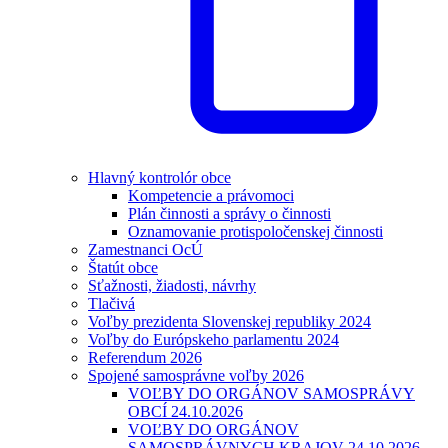
Hlavný kontrolór obce
Kompetencie a právomoci
Plán činnosti a správy o činnosti
Oznamovanie protispoločenskej činnosti
Zamestnanci OcÚ
Štatút obce
Sťažnosti, žiadosti, návrhy
Tlačivá
Voľby prezidenta Slovenskej republiky 2024
Voľby do Európskeho parlamentu 2024
Referendum 2026
Spojené samosprávne voľby 2026
VOĽBY DO ORGÁNOV SAMOSPRÁVY
OBCÍ 24.10.2026
VOĽBY DO ORGÁNOV
SAMOSPRÁVNYCH KRAJOV 24.10.2026