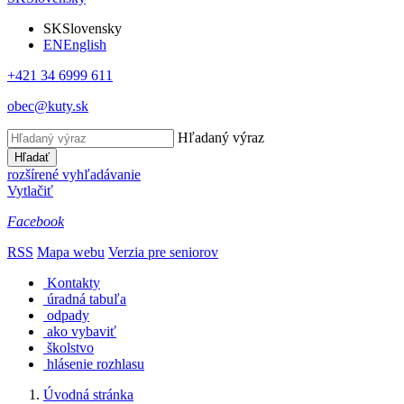
SK
Slovensky
EN
English
+421 34 6999 611
obec@kuty.sk
Hľadaný výraz
Hľadať
rozšírené vyhľadávanie
Vytlačiť
Facebook
RSS
Mapa webu
Verzia pre seniorov
Kontakty
úradná tabuľa
odpady
ako vybaviť
školstvo
hlásenie rozhlasu
Úvodná stránka