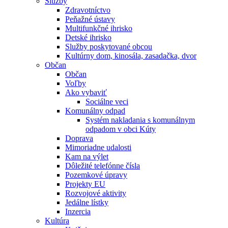
Služby
Zdravotníctvo
Peňažné ústavy
Multifunkčné ihrisko
Detské ihrisko
Služby poskytované obcou
Kultúrny dom, kinosála, zasadačka, dvor
Občan
Občan
Voľby
Ako vybaviť
Sociálne veci
Komunálny odpad
Systém nakladania s komunálnym
odpadom v obci Kúty
Doprava
Mimoriadne udalosti
Kam na výlet
Dôležité telefónne čísla
Pozemkové úpravy
Projekty EU
Rozvojové aktivity
Jedálne lístky
Inzercia
Kultúra