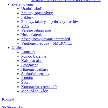
Zverejňovanie
Úradná tabuľa
Zmluvy, objednávky
Faktúry
Zmluvy, faktúry, objednávky - archív
VZN
Verejné ostarávanie
Hospodárenie
Zásady poskytovania informácií
Vnútorné predpisy - SMERNICE
Udalosti
Aktuality
Pomoc Ukrajine
Kalendár akcií
Fotogaléria
Hlásenie rozhlasu
Smútočné oznamy
Kultúra
Šport
Koronavírus covid - 19
Mobilná aplikácia
Kontakt
SK
Slovensky