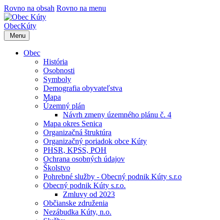
Rovno na obsah
Rovno na menu
Obec
Kúty
Menu
Obec
História
Osobnosti
Symboly
Demografia obyvateľstva
Mapa
Územný plán
Návrh zmeny územného plánu č. 4
Mapa okres Senica
Organizačná štruktúra
Organizačný poriadok obce Kúty
PHSR, KPSS, POH
Ochrana osobných údajov
Školstvo
Pohrebné služby - Obecný podnik Kúty s.r.o
Obecný podnik Kúty s.r.o.
Zmluvy od 2023
Občianske združenia
Nezábudka Kúty, n.o.