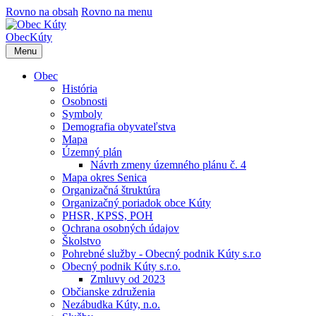
Rovno na obsah
Rovno na menu
Obec
Kúty
Menu
Obec
História
Osobnosti
Symboly
Demografia obyvateľstva
Mapa
Územný plán
Návrh zmeny územného plánu č. 4
Mapa okres Senica
Organizačná štruktúra
Organizačný poriadok obce Kúty
PHSR, KPSS, POH
Ochrana osobných údajov
Školstvo
Pohrebné služby - Obecný podnik Kúty s.r.o
Obecný podnik Kúty s.r.o.
Zmluvy od 2023
Občianske združenia
Nezábudka Kúty, n.o.