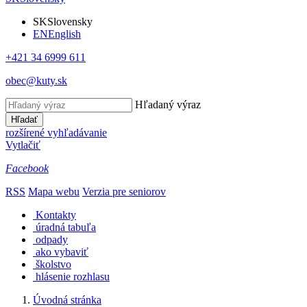
SK
Slovensky
EN
English
+421 34 6999 611
obec@kuty.sk
Hľadaný výraz
Hľadať
rozšírené vyhľadávanie
Vytlačiť
Facebook
RSS
Mapa webu
Verzia pre seniorov
Kontakty
úradná tabuľa
odpady
ako vybaviť
školstvo
hlásenie rozhlasu
Úvodná stránka