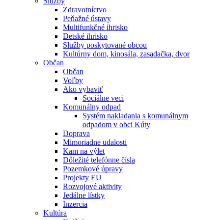
Služby
Zdravotníctvo
Peňažné ústavy
Multifunkčné ihrisko
Detské ihrisko
Služby poskytované obcou
Kultúrny dom, kinosála, zasadačka, dvor
Občan
Občan
Voľby
Ako vybaviť
Sociálne veci
Komunálny odpad
Systém nakladania s komunálnym
odpadom v obci Kúty
Doprava
Mimoriadne udalosti
Kam na výlet
Dôležité telefónne čísla
Pozemkové úpravy
Projekty EU
Rozvojové aktivity
Jedálne lístky
Inzercia
Kultúra