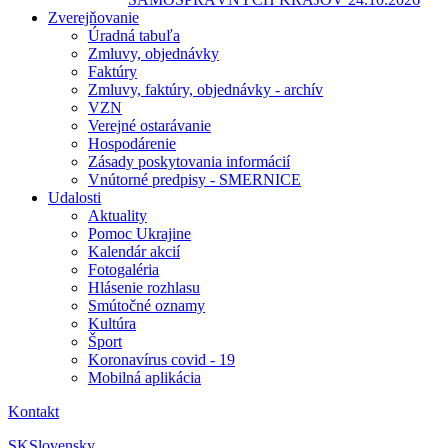
Zverejňovanie
Úradná tabuľa
Zmluvy, objednávky
Faktúry
Zmluvy, faktúry, objednávky - archív
VZN
Verejné ostarávanie
Hospodárenie
Zásady poskytovania informácií
Vnútorné predpisy - SMERNICE
Udalosti
Aktuality
Pomoc Ukrajine
Kalendár akcií
Fotogaléria
Hlásenie rozhlasu
Smútočné oznamy
Kultúra
Šport
Koronavírus covid - 19
Mobilná aplikácia
Kontakt
SK
Slovensky