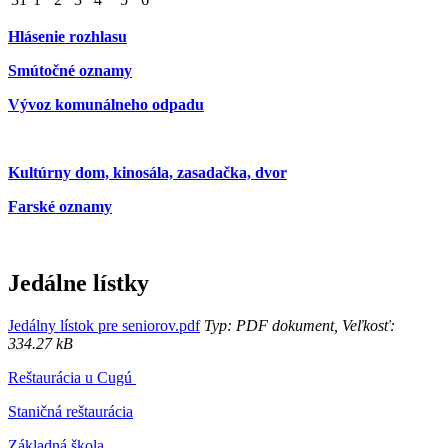
Hlásenie rozhlasu
Smútočné oznamy
Vývoz komunálneho odpadu
Kultúrny dom, kinosála, zasadačka, dvor
Farské oznamy
Jedálne lístky
Jedálny lístok pre seniorov.pdf
Typ: PDF dokument, Veľkosť:
334.27 kB
Reštaurácia u Cugú
Staničná reštaurácia
Základná škola