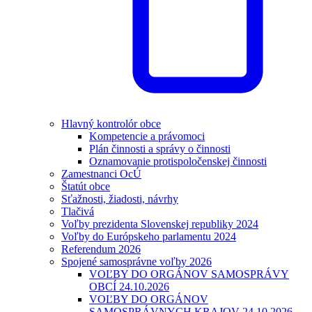
Hlavný kontrolór obce
Kompetencie a právomoci
Plán činnosti a správy o činnosti
Oznamovanie protispoločenskej činnosti
Zamestnanci OcÚ
Štatút obce
Sťažnosti, žiadosti, návrhy
Tlačivá
Voľby prezidenta Slovenskej republiky 2024
Voľby do Európskeho parlamentu 2024
Referendum 2026
Spojené samosprávne voľby 2026
VOĽBY DO ORGÁNOV SAMOSPRÁVY
OBCÍ 24.10.2026
VOĽBY DO ORGÁNOV
SAMOSPRÁVNYCH KRAJOV 24.10.2026