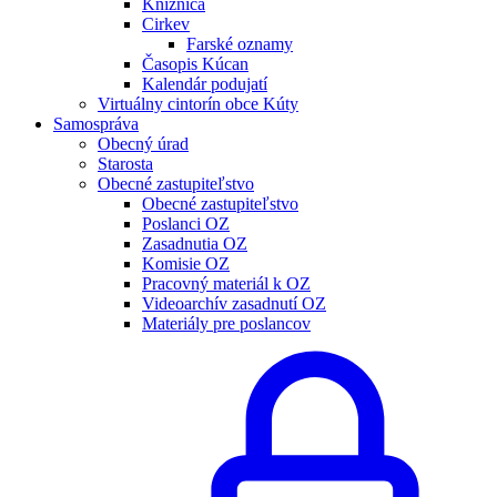
Knižnica
Cirkev
Farské oznamy
Časopis Kúcan
Kalendár podujatí
Virtuálny cintorín obce Kúty
Samospráva
Obecný úrad
Starosta
Obecné zastupiteľstvo
Obecné zastupiteľstvo
Poslanci OZ
Zasadnutia OZ
Komisie OZ
Pracovný materiál k OZ
Videoarchív zasadnutí OZ
Materiály pre poslancov