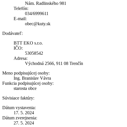
Nám. Radlinského 981
Telefón:
034/6999611
E-mail:
obec@kuty.sk
Dodávateľ:
BTT EKO s.r.o.
IČO:
53058542
Adresa:
Východná 2566, 911 08 Trenčín
Meno podpisujúcej osoby:
Ing. Branislav Vávra
Funkcia podpisujúcej osoby:
starosta obce
Súvisiace faktúry:
Dátum vystavenia:
17. 5. 2024
Dátum zverejnenia:
27. 5. 2024