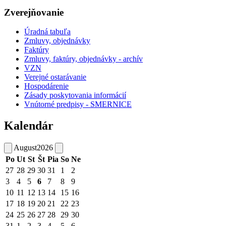
Zverejňovanie
Úradná tabuľa
Zmluvy, objednávky
Faktúry
Zmluvy, faktúry, objednávky - archív
VZN
Verejné ostarávanie
Hospodárenie
Zásady poskytovania informácií
Vnútorné predpisy - SMERNICE
Kalendár
August
2026
Po
Ut
St
Št
Pia
So
Ne
27
28
29
30
31
1
2
3
4
5
6
7
8
9
10
11
12
13
14
15
16
17
18
19
20
21
22
23
24
25
26
27
28
29
30
31
1
2
3
4
5
6