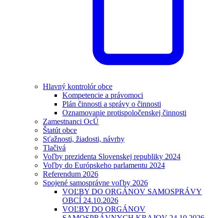
Hlavný kontrolór obce
Kompetencie a právomoci
Plán činnosti a správy o činnosti
Oznamovanie protispoločenskej činnosti
Zamestnanci OcÚ
Štatút obce
Sťažnosti, žiadosti, návrhy
Tlačivá
Voľby prezidenta Slovenskej republiky 2024
Voľby do Európskeho parlamentu 2024
Referendum 2026
Spojené samosprávne voľby 2026
VOĽBY DO ORGÁNOV SAMOSPRÁVY
OBCÍ 24.10.2026
VOĽBY DO ORGÁNOV
SAMOSPRÁVNYCH KRAJOV 24.10.2026