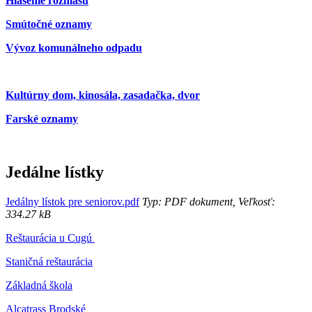
Hlásenie rozhlasu
Smútočné oznamy
Vývoz komunálneho odpadu
Kultúrny dom, kinosála, zasadačka, dvor
Farské oznamy
Jedálne lístky
Jedálny lístok pre seniorov.pdf
Typ: PDF dokument, Veľkosť:
334.27 kB
Reštaurácia u Cugú
Staničná reštaurácia
Základná škola
Alcatrass Brodské