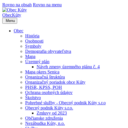
Rovno na obsah
Rovno na menu
Obec
Kúty
Menu
Obec
História
Osobnosti
Symboly
Demografia obyvateľstva
Mapa
Územný plán
Návrh zmeny územného plánu č. 4
Mapa okres Senica
Organizačná štruktúra
Organizačný poriadok obce Kúty
PHSR, KPSS, POH
Ochrana osobných údajov
Školstvo
Pohrebné služby - Obecný podnik Kúty s.r.o
Obecný podnik Kúty s.r.o.
Zmluvy od 2023
Občianske združenia
Nezábudka Kúty, n.o.