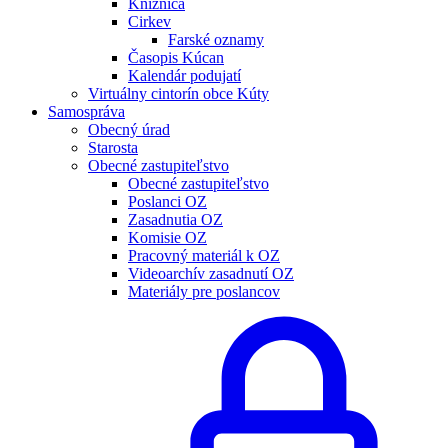
Knižnica
Cirkev
Farské oznamy
Časopis Kúcan
Kalendár podujatí
Virtuálny cintorín obce Kúty
Samospráva
Obecný úrad
Starosta
Obecné zastupiteľstvo
Obecné zastupiteľstvo
Poslanci OZ
Zasadnutia OZ
Komisie OZ
Pracovný materiál k OZ
Videoarchív zasadnutí OZ
Materiály pre poslancov