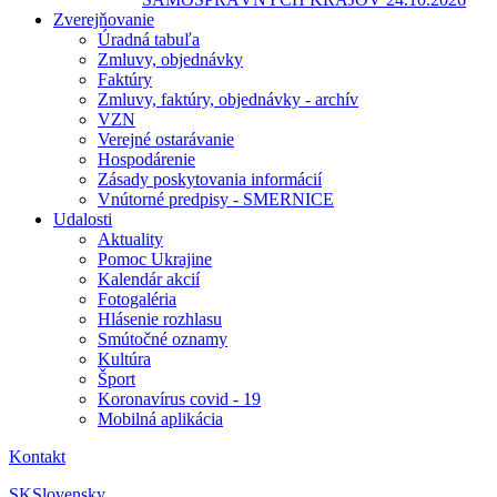
Zverejňovanie
Úradná tabuľa
Zmluvy, objednávky
Faktúry
Zmluvy, faktúry, objednávky - archív
VZN
Verejné ostarávanie
Hospodárenie
Zásady poskytovania informácií
Vnútorné predpisy - SMERNICE
Udalosti
Aktuality
Pomoc Ukrajine
Kalendár akcií
Fotogaléria
Hlásenie rozhlasu
Smútočné oznamy
Kultúra
Šport
Koronavírus covid - 19
Mobilná aplikácia
Kontakt
SK
Slovensky