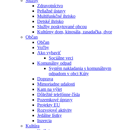
Služby
Zdravotníctvo
Peňažné ústavy
Multifunkčné ihrisko
Detské ihrisko
Služby poskytované obcou
Kultúrny dom, kinosála, zasadačka, dvor
Občan
Občan
Voľby
Ako vybaviť
Sociálne veci
Komunálny odpad
Systém nakladania s komunálnym
odpadom v obci Kúty
Doprava
Mimoriadne udalosti
Kam na výlet
Dôležité telefónne čísla
Pozemkové úpravy
Projekty EU
Rozvojové aktivity
Jedálne lístky
Inzercia
Kultúra