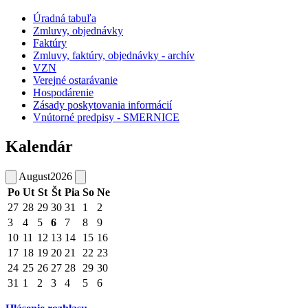
Úradná tabuľa
Zmluvy, objednávky
Faktúry
Zmluvy, faktúry, objednávky - archív
VZN
Verejné ostarávanie
Hospodárenie
Zásady poskytovania informácií
Vnútorné predpisy - SMERNICE
Kalendár
August
2026
Po
Ut
St
Št
Pia
So
Ne
27
28
29
30
31
1
2
3
4
5
6
7
8
9
10
11
12
13
14
15
16
17
18
19
20
21
22
23
24
25
26
27
28
29
30
31
1
2
3
4
5
6