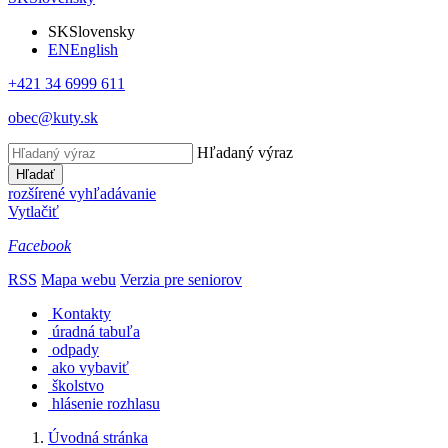
SK
Slovensky
EN
English
+421 34 6999 611
obec@kuty.sk
Hľadaný výraz
Hľadať
rozšírené vyhľadávanie
Vytlačiť
Facebook
RSS
Mapa webu
Verzia pre seniorov
Kontakty
úradná tabuľa
odpady
ako vybaviť
školstvo
hlásenie rozhlasu
Úvodná stránka