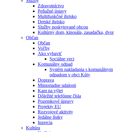
Služby
Zdravotníctvo
Peňažné ústavy
Multifunkčné ihrisko
Detské ihrisko
Služby poskytované obcou
Kultúrny dom, kinosála, zasadačka, dvor
Občan
Občan
Voľby
Ako vybaviť
Sociálne veci
Komunálny odpad
Systém nakladania s komunálnym
odpadom v obci Kúty
Doprava
Mimoriadne udalosti
Kam na výlet
Dôležité telefónne čísla
Pozemkové úpravy
Projekty EU
Rozvojové aktivity
Jedálne lístky
Inzercia
Kultúra