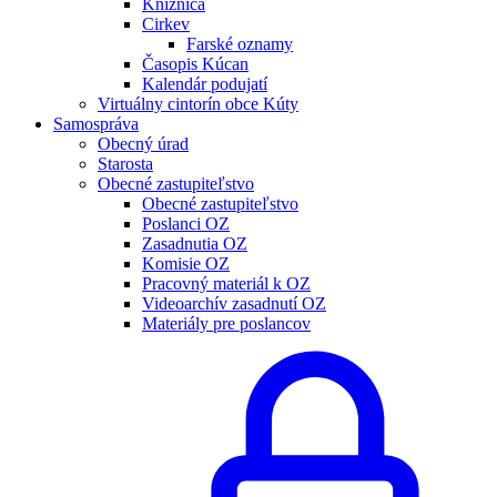
Knižnica
Cirkev
Farské oznamy
Časopis Kúcan
Kalendár podujatí
Virtuálny cintorín obce Kúty
Samospráva
Obecný úrad
Starosta
Obecné zastupiteľstvo
Obecné zastupiteľstvo
Poslanci OZ
Zasadnutia OZ
Komisie OZ
Pracovný materiál k OZ
Videoarchív zasadnutí OZ
Materiály pre poslancov