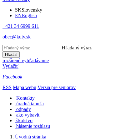
SK
Slovensky
EN
English
+421 34 6999 611
obec@kuty.sk
Hľadaný výraz
Hľadať
rozšírené vyhľadávanie
Vytlačiť
Facebook
RSS
Mapa webu
Verzia pre seniorov
Kontakty
úradná tabuľa
odpady
ako vybaviť
školstvo
hlásenie rozhlasu
Úvodná stránka