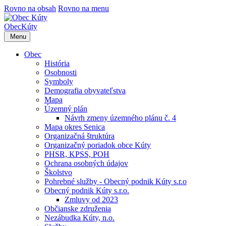
Rovno na obsah
Rovno na menu
Obec
Kúty
Menu
Obec
História
Osobnosti
Symboly
Demografia obyvateľstva
Mapa
Územný plán
Návrh zmeny územného plánu č. 4
Mapa okres Senica
Organizačná štruktúra
Organizačný poriadok obce Kúty
PHSR, KPSS, POH
Ochrana osobných údajov
Školstvo
Pohrebné služby - Obecný podnik Kúty s.r.o
Obecný podnik Kúty s.r.o.
Zmluvy od 2023
Občianske združenia
Nezábudka Kúty, n.o.