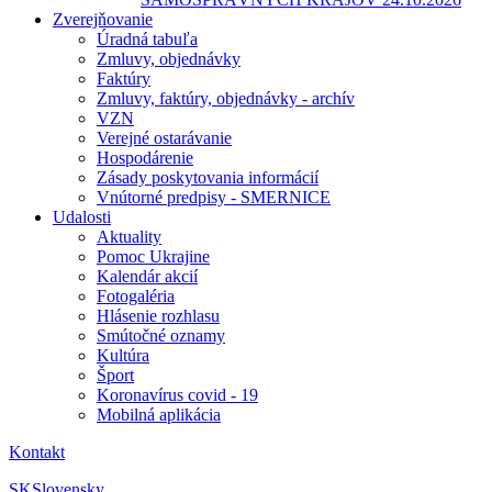
Zverejňovanie
Úradná tabuľa
Zmluvy, objednávky
Faktúry
Zmluvy, faktúry, objednávky - archív
VZN
Verejné ostarávanie
Hospodárenie
Zásady poskytovania informácií
Vnútorné predpisy - SMERNICE
Udalosti
Aktuality
Pomoc Ukrajine
Kalendár akcií
Fotogaléria
Hlásenie rozhlasu
Smútočné oznamy
Kultúra
Šport
Koronavírus covid - 19
Mobilná aplikácia
Kontakt
SK
Slovensky