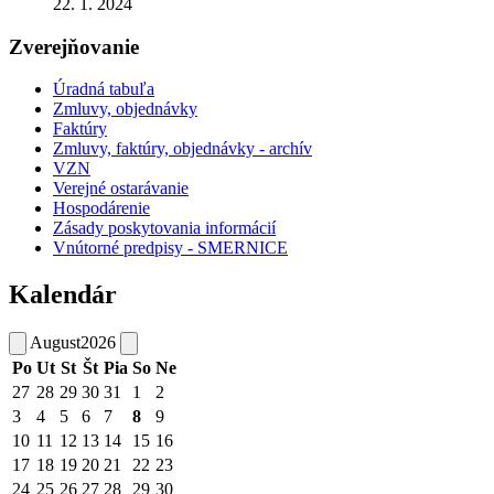
22. 1. 2024
Zverejňovanie
Úradná tabuľa
Zmluvy, objednávky
Faktúry
Zmluvy, faktúry, objednávky - archív
VZN
Verejné ostarávanie
Hospodárenie
Zásady poskytovania informácií
Vnútorné predpisy - SMERNICE
Kalendár
August
2026
Po
Ut
St
Št
Pia
So
Ne
27
28
29
30
31
1
2
3
4
5
6
7
8
9
10
11
12
13
14
15
16
17
18
19
20
21
22
23
24
25
26
27
28
29
30