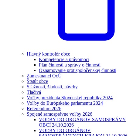
Hlavný kontrolór obce
Kompetencie a právomoci
Plán činnosti a správy o činnosti
Oznamovanie protispoločenskej činnosti
Zamestnanci OcÚ
Štatút obce
Sťažnosti, žiadosti, návrhy
Tlačivá
Voľby prezidenta Slovenskej republiky 2024
Voľby do Európskeho parlamentu 2024
Referendum 2026
Spojené samosprávne voľby 2026
VOĽBY DO ORGÁNOV SAMOSPRÁVY
OBCÍ 24.10.2026
VOĽBY DO ORGÁNOV
SAMOSPRÁVNYCH KRAJOV 24.10.2026