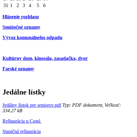
31
1
2
3
4
5
6
Hlásenie rozhlasu
Smútočné oznamy
Vývoz komunálneho odpadu
Kultúrny dom, kinosála, zasadačka, dvor
Farské oznamy
Jedálne lístky
Jedálny lístok pre seniorov.pdf
Typ: PDF dokument, Veľkosť:
334.27 kB
Reštaurácia u Cugú
Staničná reštaurácia