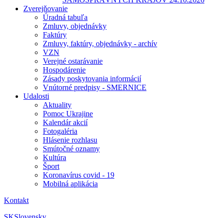
Zverejňovanie
Úradná tabuľa
Zmluvy, objednávky
Faktúry
Zmluvy, faktúry, objednávky - archív
VZN
Verejné ostarávanie
Hospodárenie
Zásady poskytovania informácií
Vnútorné predpisy - SMERNICE
Udalosti
Aktuality
Pomoc Ukrajine
Kalendár akcií
Fotogaléria
Hlásenie rozhlasu
Smútočné oznamy
Kultúra
Šport
Koronavírus covid - 19
Mobilná aplikácia
Kontakt
SK
Slovensky