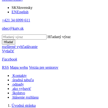
SK
Slovensky
EN
English
+421 34 6999 611
obec@kuty.sk
Hľadaný výraz
Hľadať
rozšírené vyhľadávanie
Vytlačiť
Facebook
RSS
Mapa webu
Verzia pre seniorov
Kontakty
úradná tabuľa
odpady
ako vybaviť
školstvo
hlásenie rozhlasu
Úvodná stránka