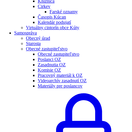
Knižnica
Cirkev
Farské oznamy
Časopis Kúcan
Kalendár podujatí
Virtuálny cintorín obce Kúty
Samospráva
Obecný úrad
Starosta
Obecné zastupiteľstvo
Obecné zastupiteľstvo
Poslanci OZ
Zasadnutia OZ
Komisie OZ
Pracovný materiál k OZ
Videoarchív zasadnutí OZ
Materiály pre poslancov