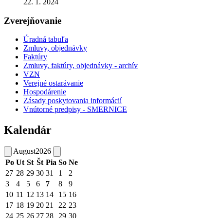
22. 1. 2024
Zverejňovanie
Úradná tabuľa
Zmluvy, objednávky
Faktúry
Zmluvy, faktúry, objednávky - archív
VZN
Verejné ostarávanie
Hospodárenie
Zásady poskytovania informácií
Vnútorné predpisy - SMERNICE
Kalendár
August
2026
Po
Ut
St
Št
Pia
So
Ne
27
28
29
30
31
1
2
3
4
5
6
7
8
9
10
11
12
13
14
15
16
17
18
19
20
21
22
23
24
25
26
27
28
29
30