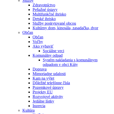
Služby
Zdravotníctvo
Peňažné ústavy
Multifunkčné ihrisko
Detské ihrisko
Služby poskytované obcou
Kultúrny dom, kinosála, zasadačka, dvor
Občan
Občan
Voľby
Ako vybaviť
Sociálne veci
Komunálny odpad
Systém nakladania s komunálnym
odpadom v obci Kúty
Doprava
Mimoriadne udalosti
Kam na výlet
Dôležité telefónne čísla
Pozemkové úpravy
Projekty EU
Rozvojové aktivity
Jedálne lístky
Inzercia
Kultúra