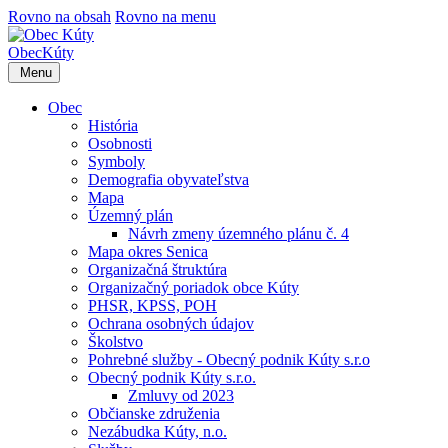
Rovno na obsah
Rovno na menu
Obec
Kúty
Menu
Obec
História
Osobnosti
Symboly
Demografia obyvateľstva
Mapa
Územný plán
Návrh zmeny územného plánu č. 4
Mapa okres Senica
Organizačná štruktúra
Organizačný poriadok obce Kúty
PHSR, KPSS, POH
Ochrana osobných údajov
Školstvo
Pohrebné služby - Obecný podnik Kúty s.r.o
Obecný podnik Kúty s.r.o.
Zmluvy od 2023
Občianske združenia
Nezábudka Kúty, n.o.