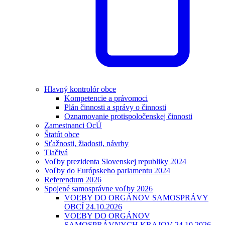
Hlavný kontrolór obce
Kompetencie a právomoci
Plán činnosti a správy o činnosti
Oznamovanie protispoločenskej činnosti
Zamestnanci OcÚ
Štatút obce
Sťažnosti, žiadosti, návrhy
Tlačivá
Voľby prezidenta Slovenskej republiky 2024
Voľby do Európskeho parlamentu 2024
Referendum 2026
Spojené samosprávne voľby 2026
VOĽBY DO ORGÁNOV SAMOSPRÁVY
OBCÍ 24.10.2026
VOĽBY DO ORGÁNOV
SAMOSPRÁVNYCH KRAJOV 24.10.2026