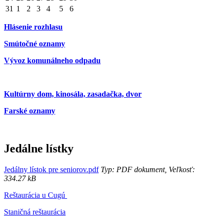
31
1
2
3
4
5
6
Hlásenie rozhlasu
Smútočné oznamy
Vývoz komunálneho odpadu
Kultúrny dom, kinosála, zasadačka, dvor
Farské oznamy
Jedálne lístky
Jedálny lístok pre seniorov.pdf
Typ: PDF dokument, Veľkosť:
334.27 kB
Reštaurácia u Cugú
Staničná reštaurácia