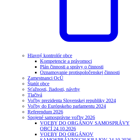
Hlavný kontrolór obce
Kompetencie a právomoci
Plán činnosti a správy o činnosti
Oznamovanie protispoločenskej činnosti
Zamestnanci OcÚ
Štatút obce
Sťažnosti, žiadosti, návrhy
Tlačivá
Voľby prezidenta Slovenskej republiky 2024
Voľby do Európskeho parlamentu 2024
Referendum 2026
Spojené samosprávne voľby 2026
VOĽBY DO ORGÁNOV SAMOSPRÁVY
OBCÍ 24.10.2026
VOĽBY DO ORGÁNOV
SAMOSPRÁVNYCH KRAJOV 24.10.2026