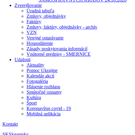
Zverejňovanie
Úradná tabuľa
Zmluvy, objednávky
Faktúry
Zmluvy, faktúry, objednávky - archív
VZN
Verejné ostarávanie
Hospodárenie
Zásady poskytovania informácií
Vnútorné predpisy - SMERNICE
Udalosti
Aktuality
Pomoc Ukrajine
Kalendár akcií
Fotogaléria
Hlásenie rozhlasu
Smútočné oznamy
Kultúra
Šport
Koronavírus covid - 19
Mobilná aplikácia
Kontakt
SK
Slovensky