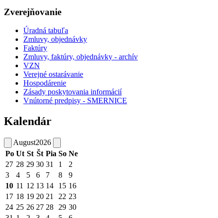
Zverejňovanie
Úradná tabuľa
Zmluvy, objednávky
Faktúry
Zmluvy, faktúry, objednávky - archív
VZN
Verejné ostarávanie
Hospodárenie
Zásady poskytovania informácií
Vnútorné predpisy - SMERNICE
Kalendár
August
2026
Po
Ut
St
Št
Pia
So
Ne
27
28
29
30
31
1
2
3
4
5
6
7
8
9
10
11
12
13
14
15
16
17
18
19
20
21
22
23
24
25
26
27
28
29
30
31
1
2
3
4
5
6