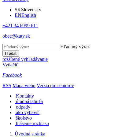
SK
Slovensky
EN
English
+421 34 6999 611
obec@kuty.sk
Hľadaný výraz
Hľadať
rozšírené vyhľadávanie
Vytlačiť
Facebook
RSS
Mapa webu
Verzia pre seniorov
Kontakty
úradná tabuľa
odpady
ako vybaviť
školstvo
hlásenie rozhlasu
Úvodná stránka