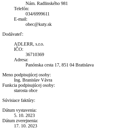
Nám. Radlinského 981
Telefón:
034/6999611
E-mail:
obec@kuty.sk
Dodávateľ:
ADLERR, s.r.o.
IČO:
36710369
Adresa:
Panónska cesta 17, 851 04 Bratislava
Meno podpisujúcej osoby:
Ing. Branislav Vávra
Funkcia podpisujúcej osoby:
starosta obce
Súvisiace faktúry:
Dátum vystavenia:
5. 10. 2023
Dátum zverejnenia:
17. 10. 2023