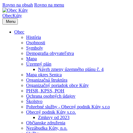
Rovno na obsah
Rovno na menu
Obec
Kúty
Menu
Obec
História
Osobnosti
Symboly
Demografia obyvateľstva
Mapa
Územný plán
Návrh zmeny územného plánu č. 4
Mapa okres Senica
Organizačná štruktúra
Organizačný poriadok obce Kúty
PHSR, KPSS, POH
Ochrana osobných údajov
Školstvo
Pohrebné služby - Obecný podnik Kúty s.r.o
Obecný podnik Kúty s.r.o.
Zmluvy od 2023
Občianske združenia
Nezábudka Kúty, n.o.