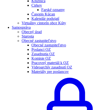
Knižnica
Cirkev
Farské oznamy
Časopis Kúcan
Kalendár podujatí
Virtuálny cintorín obce Kúty
Samospráva
Obecný úrad
Starosta
Obecné zastupiteľstvo
Obecné zastupiteľstvo
Poslanci OZ
Zasadnutia OZ
Komisie OZ
Pracovný materiál k OZ
Videoarchív zasadnutí OZ
Materiály pre poslancov