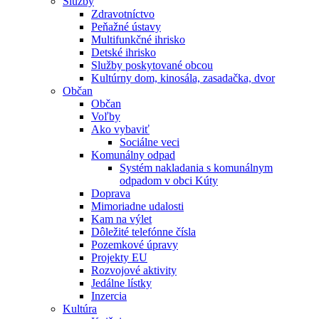
Služby
Zdravotníctvo
Peňažné ústavy
Multifunkčné ihrisko
Detské ihrisko
Služby poskytované obcou
Kultúrny dom, kinosála, zasadačka, dvor
Občan
Občan
Voľby
Ako vybaviť
Sociálne veci
Komunálny odpad
Systém nakladania s komunálnym
odpadom v obci Kúty
Doprava
Mimoriadne udalosti
Kam na výlet
Dôležité telefónne čísla
Pozemkové úpravy
Projekty EU
Rozvojové aktivity
Jedálne lístky
Inzercia
Kultúra