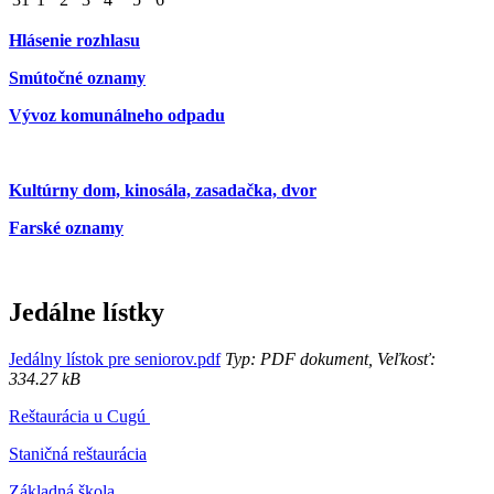
Hlásenie rozhlasu
Smútočné oznamy
Vývoz komunálneho odpadu
Kultúrny dom, kinosála, zasadačka, dvor
Farské oznamy
Jedálne lístky
Jedálny lístok pre seniorov.pdf
Typ: PDF dokument, Veľkosť:
334.27 kB
Reštaurácia u Cugú
Staničná reštaurácia
Základná škola