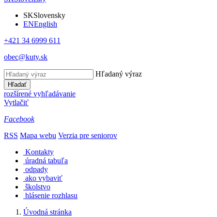
SK
Slovensky
EN
English
+421 34 6999 611
obec@kuty.sk
Hľadaný výraz
Hľadať
rozšírené vyhľadávanie
Vytlačiť
Facebook
RSS
Mapa webu
Verzia pre seniorov
Kontakty
úradná tabuľa
odpady
ako vybaviť
školstvo
hlásenie rozhlasu
Úvodná stránka