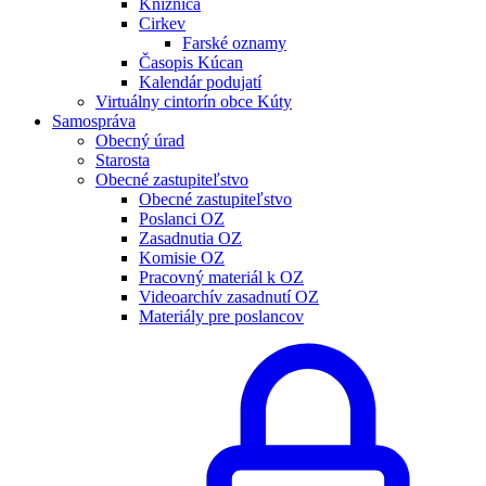
Knižnica
Cirkev
Farské oznamy
Časopis Kúcan
Kalendár podujatí
Virtuálny cintorín obce Kúty
Samospráva
Obecný úrad
Starosta
Obecné zastupiteľstvo
Obecné zastupiteľstvo
Poslanci OZ
Zasadnutia OZ
Komisie OZ
Pracovný materiál k OZ
Videoarchív zasadnutí OZ
Materiály pre poslancov