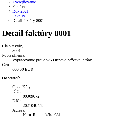
Zverejňovanie
Faktúry
Rok 2021
Faktúry
Detail faktúry 8001
Detail faktúry 8001
Číslo faktúry:
8001
Popis plnenia:
Vypracovanie proj.dok.- Obnova bežeckej dráhy
Cena:
600,00 EUR
Odberateľ:
Obec Kúty
IČO:
00309672
DIČ:
2021049459
Adresa:
Nám. Radlinského 981