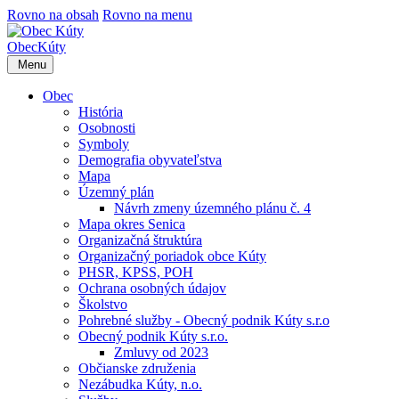
Rovno na obsah
Rovno na menu
Obec
Kúty
Menu
Obec
História
Osobnosti
Symboly
Demografia obyvateľstva
Mapa
Územný plán
Návrh zmeny územného plánu č. 4
Mapa okres Senica
Organizačná štruktúra
Organizačný poriadok obce Kúty
PHSR, KPSS, POH
Ochrana osobných údajov
Školstvo
Pohrebné služby - Obecný podnik Kúty s.r.o
Obecný podnik Kúty s.r.o.
Zmluvy od 2023
Občianske združenia
Nezábudka Kúty, n.o.