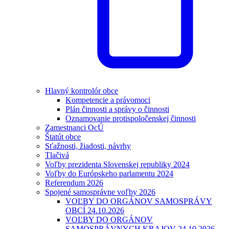
Hlavný kontrolór obce
Kompetencie a právomoci
Plán činnosti a správy o činnosti
Oznamovanie protispoločenskej činnosti
Zamestnanci OcÚ
Štatút obce
Sťažnosti, žiadosti, návrhy
Tlačivá
Voľby prezidenta Slovenskej republiky 2024
Voľby do Európskeho parlamentu 2024
Referendum 2026
Spojené samosprávne voľby 2026
VOĽBY DO ORGÁNOV SAMOSPRÁVY
OBCÍ 24.10.2026
VOĽBY DO ORGÁNOV
SAMOSPRÁVNYCH KRAJOV 24.10.2026