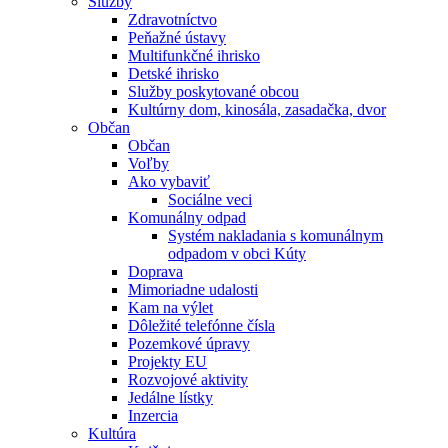
Služby
Zdravotníctvo
Peňažné ústavy
Multifunkčné ihrisko
Detské ihrisko
Služby poskytované obcou
Kultúrny dom, kinosála, zasadačka, dvor
Občan
Občan
Voľby
Ako vybaviť
Sociálne veci
Komunálny odpad
Systém nakladania s komunálnym
odpadom v obci Kúty
Doprava
Mimoriadne udalosti
Kam na výlet
Dôležité telefónne čísla
Pozemkové úpravy
Projekty EU
Rozvojové aktivity
Jedálne lístky
Inzercia
Kultúra