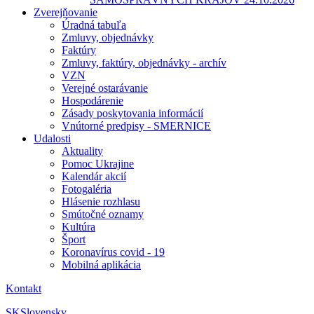
Zverejňovanie
Úradná tabuľa
Zmluvy, objednávky
Faktúry
Zmluvy, faktúry, objednávky - archív
VZN
Verejné ostarávanie
Hospodárenie
Zásady poskytovania informácií
Vnútorné predpisy - SMERNICE
Udalosti
Aktuality
Pomoc Ukrajine
Kalendár akcií
Fotogaléria
Hlásenie rozhlasu
Smútočné oznamy
Kultúra
Šport
Koronavírus covid - 19
Mobilná aplikácia
Kontakt
SK
Slovensky