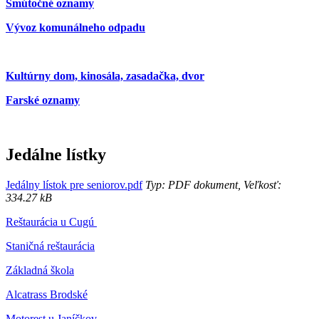
Smútočné oznamy
Vývoz komunálneho odpadu
Kultúrny dom, kinosála, zasadačka, dvor
Farské oznamy
Jedálne lístky
Jedálny lístok pre seniorov.pdf
Typ: PDF dokument, Veľkosť:
334.27 kB
Reštaurácia u Cugú
Staničná reštaurácia
Základná škola
Alcatrass Brodské
Motorest u Janíčkov