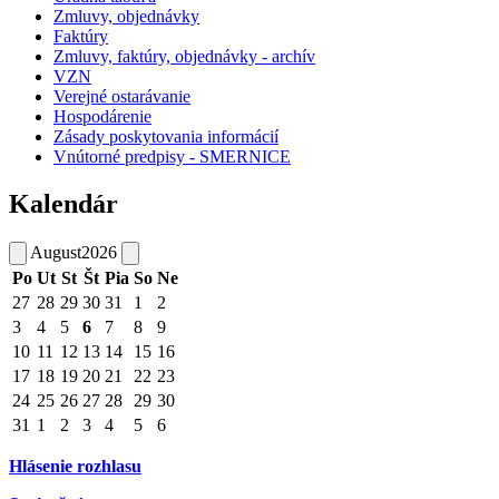
Zmluvy, objednávky
Faktúry
Zmluvy, faktúry, objednávky - archív
VZN
Verejné ostarávanie
Hospodárenie
Zásady poskytovania informácií
Vnútorné predpisy - SMERNICE
Kalendár
August
2026
Po
Ut
St
Št
Pia
So
Ne
27
28
29
30
31
1
2
3
4
5
6
7
8
9
10
11
12
13
14
15
16
17
18
19
20
21
22
23
24
25
26
27
28
29
30
31
1
2
3
4
5
6
Hlásenie rozhlasu