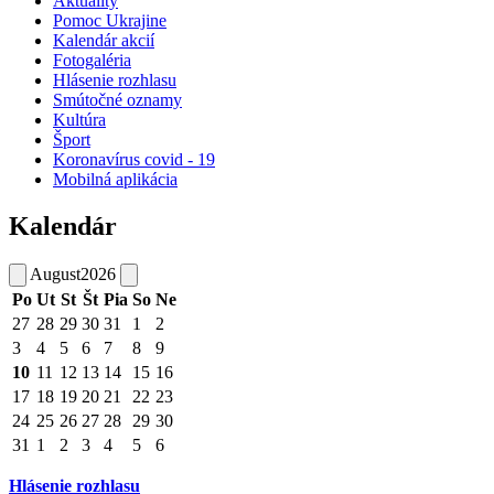
Aktuality
Pomoc Ukrajine
Kalendár akcií
Fotogaléria
Hlásenie rozhlasu
Smútočné oznamy
Kultúra
Šport
Koronavírus covid - 19
Mobilná aplikácia
Kalendár
August
2026
Po
Ut
St
Št
Pia
So
Ne
27
28
29
30
31
1
2
3
4
5
6
7
8
9
10
11
12
13
14
15
16
17
18
19
20
21
22
23
24
25
26
27
28
29
30
31
1
2
3
4
5
6
Hlásenie rozhlasu