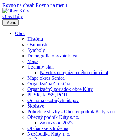
Rovno na obsah
Rovno na menu
Obec
Kúty
Menu
Obec
História
Osobnosti
Symboly
Demografia obyvateľstva
Mapa
Územný plán
Návrh zmeny územného plánu č. 4
Mapa okres Senica
Organizačná štruktúra
Organizačný poriadok obce Kúty
PHSR, KPSS, POH
Ochrana osobných údajov
Školstvo
Pohrebné služby - Obecný podnik Kúty s.r.o
Obecný podnik Kúty s.r.o.
Zmluvy od 2023
Občianske združenia
Nezábudka Kúty, n.o.