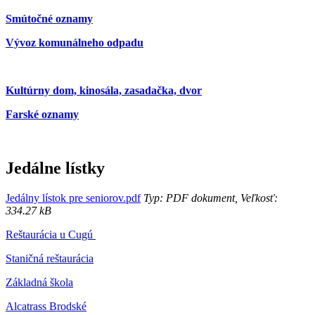
Smútočné oznamy
Vývoz komunálneho odpadu
Kultúrny dom, kinosála, zasadačka, dvor
Farské oznamy
Jedálne lístky
Jedálny lístok pre seniorov.pdf
Typ: PDF dokument, Veľkosť:
334.27 kB
Reštaurácia u Cugú
Staničná reštaurácia
Základná škola
Alcatrass Brodské