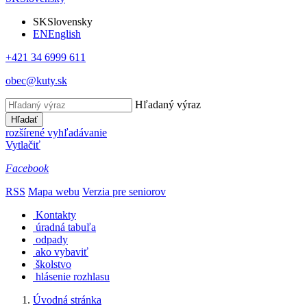
SK
Slovensky
EN
English
+421 34 6999 611
obec@kuty.sk
Hľadaný výraz
Hľadať
rozšírené vyhľadávanie
Vytlačiť
Facebook
RSS
Mapa webu
Verzia pre seniorov
Kontakty
úradná tabuľa
odpady
ako vybaviť
školstvo
hlásenie rozhlasu
Úvodná stránka