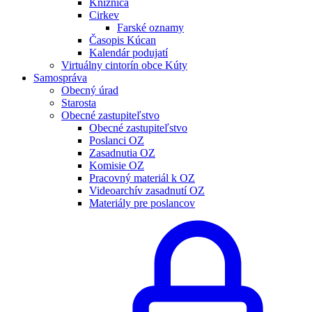
Knižnica
Cirkev
Farské oznamy
Časopis Kúcan
Kalendár podujatí
Virtuálny cintorín obce Kúty
Samospráva
Obecný úrad
Starosta
Obecné zastupiteľstvo
Obecné zastupiteľstvo
Poslanci OZ
Zasadnutia OZ
Komisie OZ
Pracovný materiál k OZ
Videoarchív zasadnutí OZ
Materiály pre poslancov