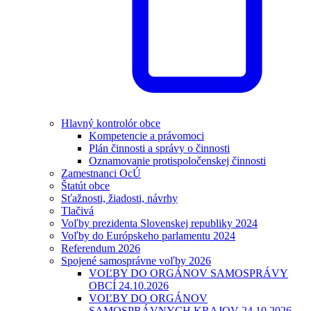
Hlavný kontrolór obce
Kompetencie a právomoci
Plán činnosti a správy o činnosti
Oznamovanie protispoločenskej činnosti
Zamestnanci OcÚ
Štatút obce
Sťažnosti, žiadosti, návrhy
Tlačivá
Voľby prezidenta Slovenskej republiky 2024
Voľby do Európskeho parlamentu 2024
Referendum 2026
Spojené samosprávne voľby 2026
VOĽBY DO ORGÁNOV SAMOSPRÁVY
OBCÍ 24.10.2026
VOĽBY DO ORGÁNOV
SAMOSPRÁVNYCH KRAJOV 24.10.2026