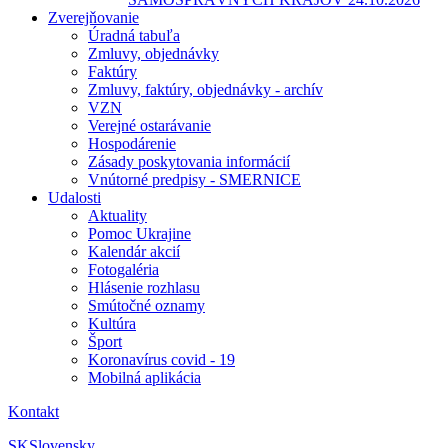
Zverejňovanie
Úradná tabuľa
Zmluvy, objednávky
Faktúry
Zmluvy, faktúry, objednávky - archív
VZN
Verejné ostarávanie
Hospodárenie
Zásady poskytovania informácií
Vnútorné predpisy - SMERNICE
Udalosti
Aktuality
Pomoc Ukrajine
Kalendár akcií
Fotogaléria
Hlásenie rozhlasu
Smútočné oznamy
Kultúra
Šport
Koronavírus covid - 19
Mobilná aplikácia
Kontakt
SK
Slovensky