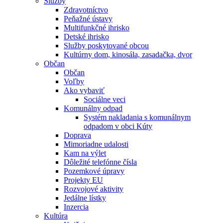
Služby
Zdravotníctvo
Peňažné ústavy
Multifunkčné ihrisko
Detské ihrisko
Služby poskytované obcou
Kultúrny dom, kinosála, zasadačka, dvor
Občan
Občan
Voľby
Ako vybaviť
Sociálne veci
Komunálny odpad
Systém nakladania s komunálnym
odpadom v obci Kúty
Doprava
Mimoriadne udalosti
Kam na výlet
Dôležité telefónne čísla
Pozemkové úpravy
Projekty EU
Rozvojové aktivity
Jedálne lístky
Inzercia
Kultúra