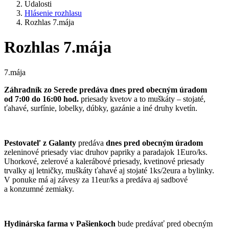
Udalosti
Hlásenie rozhlasu
Rozhlas 7.mája
Rozhlas 7.mája
7.mája
Záhradník zo Serede predáva dnes pred obecným úradom
od 7:00 do 16:00 hod.
priesady kvetov a to muškáty – stojaté,
ťahavé, surfínie, lobelky, dúbky, gazánie a iné druhy kvetín.
Pestovateľ z Galanty
predáva
dnes pred obecným úradom
zeleninové priesady viac druhov papriky a paradajok 1Euro/ks.
Uhorkové, zelerové a kalerábové priesady, kvetinové priesady
trvalky aj letničky, muškáty ťahavé aj stojaté 1ks/2eura a bylinky.
V ponuke má aj závesy za 11eur/ks a predáva aj sadbové
a konzumné zemiaky.
Hydinárska farma v Pašienkoch
bude predávať pred obecným