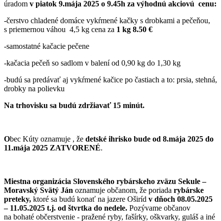
úradom
v piatok 9.mája 2025 o 9.45h za výhodnú akciovú cenu:
-čerstvo chladené domáce vykŕmené kačky s drobkami a pečeňou,
s priemernou váhou 4,5 kg cena za
1 kg 8.50 €
-samostatné kačacie pečene
-kačacia pečeň so sadlom v balení od 0,90 kg do 1,30 kg
-budú sa predávať aj vykŕmené kačice po častiach a to: prsia, stehná,
drobky na polievku
Na trhovisku sa budú zdržiavať 15 minút.
O
bec Kúty oznamuje , že
detské ihrisko bude od 8.mája 2025 do
11.mája 2025 ZATVORENÉ
.
Miestna organizácia Slovenského rybárskeho zväzu Sekule –
Moravský Svätý Ján
oznamuje občanom, že poriada
rybárske
preteky,
ktoré sa budú konať na jazere Oširíd
v dňoch 08.05.2025
– 11.05.2025 t.j. od štvrtka do nedele.
Pozývame občanov
na bohaté občerstvenie - pražené ryby, fašírky, oškvarky, guláš a iné