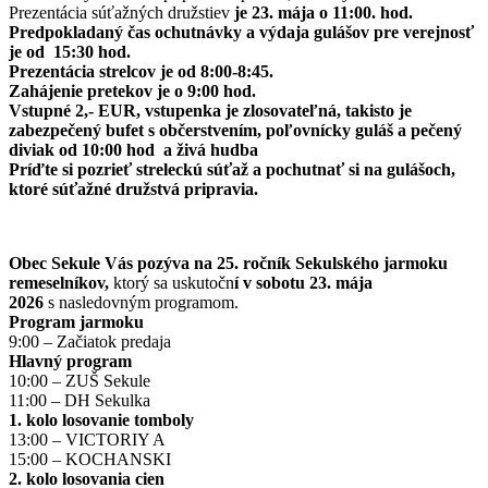
Prezentácia súťažných družstiev
je 23. mája o 11:00. hod.
Predpokladaný čas ochutnávky a výdaja gulášov pre verejnosť
je od 15:30 hod.
Prezentácia strelcov je od 8:00-8:45.
Zahájenie pretekov je o 9:00 hod.
Vstupné 2,- EUR, vstupenka je zlosovateľná, takisto je
zabezpečený bufet s občerstvením, poľovnícky guláš a pečený
diviak od 10:00 hod a živá hudba
Príďte si pozrieť streleckú súťaž a pochutnať si na gulášoch,
ktoré súťažné družstvá pripravia.
Obec Sekule Vás pozýva na 25. ročník Sekulského jarmoku
remeselníkov,
ktorý sa uskutočn
í v sobotu 23. mája
2026
s nasledovným programom.
Program jarmoku
9:00 – Začiatok predaja
Hlavný program
10:00 – ZUŠ Sekule
11:00 – DH Sekulka
1. kolo losovanie tomboly
13:00 – VICTORIY A
15:00 – KOCHANSKI
2. kolo losovania cien