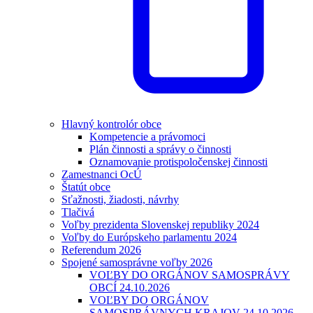
Hlavný kontrolór obce
Kompetencie a právomoci
Plán činnosti a správy o činnosti
Oznamovanie protispoločenskej činnosti
Zamestnanci OcÚ
Štatút obce
Sťažnosti, žiadosti, návrhy
Tlačivá
Voľby prezidenta Slovenskej republiky 2024
Voľby do Európskeho parlamentu 2024
Referendum 2026
Spojené samosprávne voľby 2026
VOĽBY DO ORGÁNOV SAMOSPRÁVY
OBCÍ 24.10.2026
VOĽBY DO ORGÁNOV
SAMOSPRÁVNYCH KRAJOV 24.10.2026