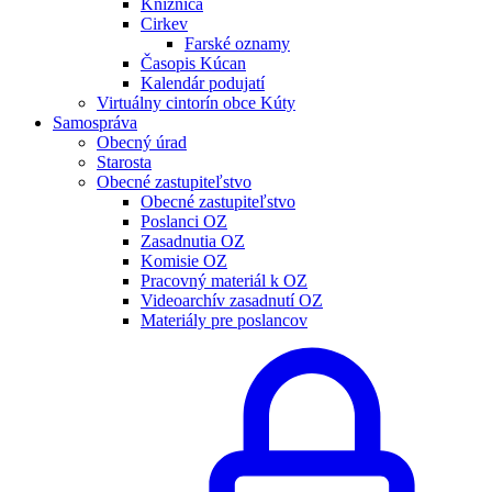
Knižnica
Cirkev
Farské oznamy
Časopis Kúcan
Kalendár podujatí
Virtuálny cintorín obce Kúty
Samospráva
Obecný úrad
Starosta
Obecné zastupiteľstvo
Obecné zastupiteľstvo
Poslanci OZ
Zasadnutia OZ
Komisie OZ
Pracovný materiál k OZ
Videoarchív zasadnutí OZ
Materiály pre poslancov