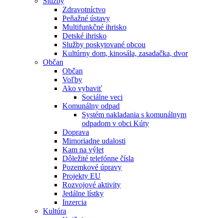
Služby
Zdravotníctvo
Peňažné ústavy
Multifunkčné ihrisko
Detské ihrisko
Služby poskytované obcou
Kultúrny dom, kinosála, zasadačka, dvor
Občan
Občan
Voľby
Ako vybaviť
Sociálne veci
Komunálny odpad
Systém nakladania s komunálnym
odpadom v obci Kúty
Doprava
Mimoriadne udalosti
Kam na výlet
Dôležité telefónne čísla
Pozemkové úpravy
Projekty EU
Rozvojové aktivity
Jedálne lístky
Inzercia
Kultúra