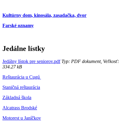
Kultúrny dom, kinosála, zasadačka, dvor
Farské oznamy
Jedálne lístky
Jedálny lístok pre seniorov.pdf
Typ: PDF dokument, Veľkosť:
334.27 kB
Reštaurácia u Cugú
Staničná reštaurácia
Základná škola
Alcatrass Brodské
Motorest u Janíčkov