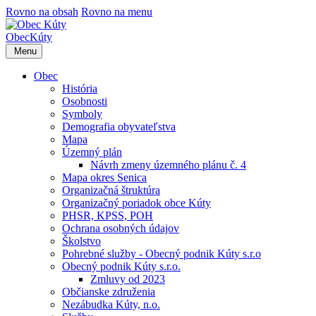
Rovno na obsah
Rovno na menu
Obec
Kúty
Menu
Obec
História
Osobnosti
Symboly
Demografia obyvateľstva
Mapa
Územný plán
Návrh zmeny územného plánu č. 4
Mapa okres Senica
Organizačná štruktúra
Organizačný poriadok obce Kúty
PHSR, KPSS, POH
Ochrana osobných údajov
Školstvo
Pohrebné služby - Obecný podnik Kúty s.r.o
Obecný podnik Kúty s.r.o.
Zmluvy od 2023
Občianske združenia
Nezábudka Kúty, n.o.