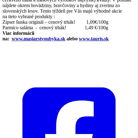
nájdete okrem hovädziny, bravčoviny a hydiny aj zverinu zo
slovenských lesov. Tento týždeň pre Vás majú výhodné akcie
na tieto vybrané produkty :
Zipser šunka originál – cenový trhák! 1,09€/100g
Parmico saláma - cenový trhák! 1,49 €/100g
Viac informácii
na:
www.masiarstvoubyka.sk
alebo
www.tauris.sk