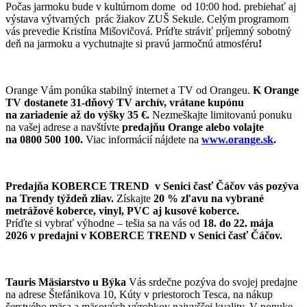
Počas jarmoku bude v kultúrnom dome od 10:00 hod. prebiehať aj
výstava výtvarných prác žiakov ZUŠ Sekule. Celým programom
vás prevedie Kristína Mišovičová. Príďte stráviť príjemný sobotný
deň na jarmoku a vychutnajte si pravú jarmočnú atmosféru
!
Orange Vám ponúka stabilný internet a TV od Orangeu.
K Orange
TV dostanete 31-dňový TV archív, vrátane kupónu
na zariadenie až do výšky 35 €.
Nezmeškajte limitovanú ponuku
na vašej adrese a navštívte
predajňu Orange alebo volajte
na 0800 500 100.
Viac informácií nájdete na
www.orange.sk
.
Predajňa KOBERCE TREND v Senici časť Čáčov vás pozýva
na Trendy týždeň zliav.
Získajte
20 % zľavu na vybrané
metrážové koberce, vinyl, PVC aj kusové koberce.
Príďte si vybrať výhodne – tešia sa na vás od
18. do 22. mája
2026 v predajni v KOBERCE TREND v Senici časť Čáčov.
Tauris Mäsiarstvo u Býka
Vás srdečne pozýva do svojej predajne
na adrese Štefánikova 10, Kúty v priestoroch Tesca, na nákup
čerstvého mäsa a mäsových výrobkov najvyššej kvality. V ponuke