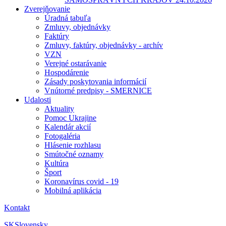
Zverejňovanie
Úradná tabuľa
Zmluvy, objednávky
Faktúry
Zmluvy, faktúry, objednávky - archív
VZN
Verejné ostarávanie
Hospodárenie
Zásady poskytovania informácií
Vnútorné predpisy - SMERNICE
Udalosti
Aktuality
Pomoc Ukrajine
Kalendár akcií
Fotogaléria
Hlásenie rozhlasu
Smútočné oznamy
Kultúra
Šport
Koronavírus covid - 19
Mobilná aplikácia
Kontakt
SK
Slovensky