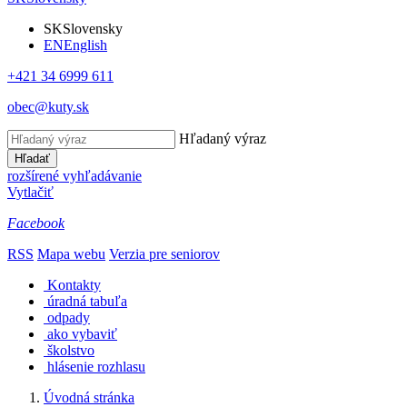
SK
Slovensky
EN
English
+421 34 6999 611
obec@kuty.sk
Hľadaný výraz
Hľadať
rozšírené vyhľadávanie
Vytlačiť
Facebook
RSS
Mapa webu
Verzia pre seniorov
Kontakty
úradná tabuľa
odpady
ako vybaviť
školstvo
hlásenie rozhlasu
Úvodná stránka