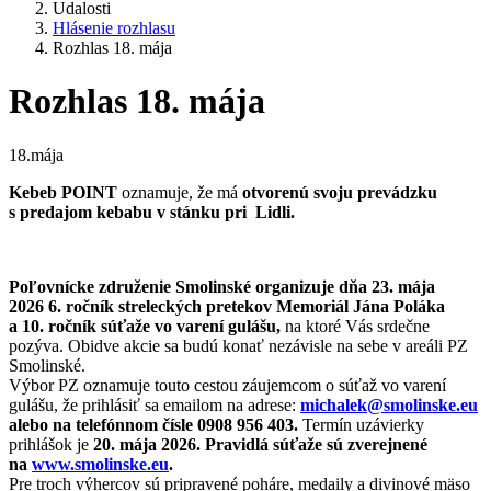
Udalosti
Hlásenie rozhlasu
Rozhlas 18. mája
Rozhlas 18. mája
18.mája
Kebeb POINT
oznamuje, že má
otvorenú svoju prevádzku
s predajom kebabu v stánku pri Lidli.
Poľovnícke združenie Smolinské organizuje dňa 23. mája
2026 6. ročník streleckých pretekov Memoriál Jána Poláka
a 10. ročník súťaže vo varení gulášu,
na ktoré Vás srdečne
pozýva. Obidve akcie sa budú konať nezávisle na sebe v areáli PZ
Smolinské.
Výbor PZ oznamuje touto cestou záujemcom o súťaž vo varení
gulášu, že prihlásiť sa emailom na adrese:
michalek@smolinske.eu
alebo na telefónnom čísle 0908 956 403.
Termín uzávierky
prihlášok je
20. mája 2026. Pravidlá súťaže sú zverejnené
na
www.smolinske.eu
.
Pre troch výhercov sú pripravené poháre, medaily a divinové mäso