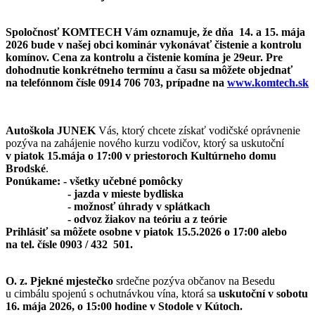
Spoločnosť KOMTECH Vám oznamuje, že dňa 14. a 15. mája
2026 bude v našej obci kominár vykonávať čistenie a kontrolu
komínov. Cena za kontrolu a čistenie komína je 29eur. Pre
dohodnutie konkrétneho termínu a času sa môžete objednať
na telefónnom čísle 0914 706 703, prípadne na
www.komtech.sk
Autoškola JUNEK
Vás, ktorý chcete získať vodičské oprávnenie
pozýva na zahájenie nového kurzu vodičov, ktorý sa uskutoční
v piatok 15.mája o 17:00 v priestoroch Kultúrneho domu
Brodské
.
Ponúkame: - všetky učebné pomôcky
- jazda v mieste bydliska
- možnosť úhrady v splátkach
- odvoz žiakov na teóriu a z teórie
Prihlásiť sa môžete osobne v piatok 15.5.2026 o 17:00 alebo
na tel. čísle 0903 / 432 501.
O. z. Pjekné mjestečko
srdečne pozýva občanov na Besedu
u cimbálu spojenú s ochutnávkou vína, ktorá sa
uskutoční v sobotu
16. mája 2026, o 15:00 hodine v Stodole v Kútoch.