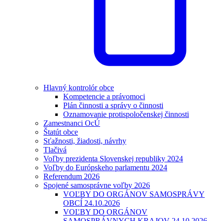
Hlavný kontrolór obce
Kompetencie a právomoci
Plán činnosti a správy o činnosti
Oznamovanie protispoločenskej činnosti
Zamestnanci OcÚ
Štatút obce
Sťažnosti, žiadosti, návrhy
Tlačivá
Voľby prezidenta Slovenskej republiky 2024
Voľby do Európskeho parlamentu 2024
Referendum 2026
Spojené samosprávne voľby 2026
VOĽBY DO ORGÁNOV SAMOSPRÁVY
OBCÍ 24.10.2026
VOĽBY DO ORGÁNOV
SAMOSPRÁVNYCH KRAJOV 24.10.2026