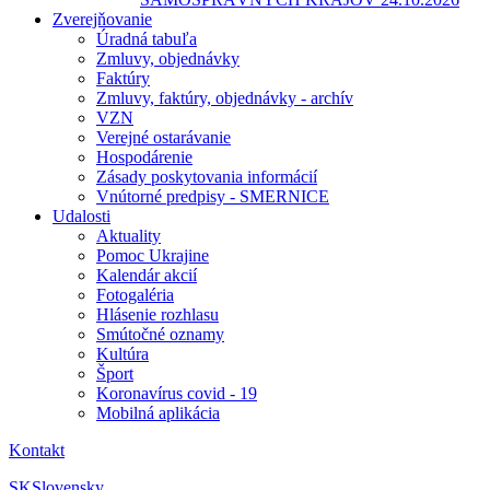
Zverejňovanie
Úradná tabuľa
Zmluvy, objednávky
Faktúry
Zmluvy, faktúry, objednávky - archív
VZN
Verejné ostarávanie
Hospodárenie
Zásady poskytovania informácií
Vnútorné predpisy - SMERNICE
Udalosti
Aktuality
Pomoc Ukrajine
Kalendár akcií
Fotogaléria
Hlásenie rozhlasu
Smútočné oznamy
Kultúra
Šport
Koronavírus covid - 19
Mobilná aplikácia
Kontakt
SK
Slovensky