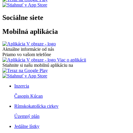
Sociálne siete
Mobilná aplikácia
Aktuálne informácie od nás
Priamo vo vašom telefóne
Viac o aplikácii
Stiahnite si našu mobilnú aplikáciu na
Inzercia
Časopis Kúcan
Rímskokatolícka cirkev
Územný plán
Jedálne lístky