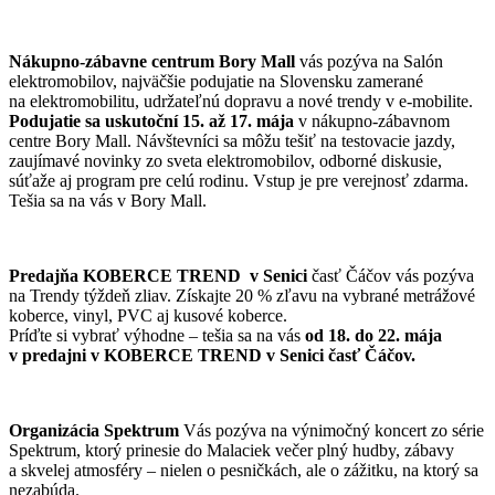
Nákupno-zábavne centrum Bory Mall
vás pozýva na Salón
elektromobilov, najväčšie podujatie na Slovensku zamerané
na elektromobilitu, udržateľnú dopravu a nové trendy v e‑mobilite.
Podujatie sa uskutoční 15. až 17. mája
v nákupno-zábavnom
centre Bory Mall. Návštevníci sa môžu tešiť na testovacie jazdy,
zaujímavé novinky zo sveta elektromobilov, odborné diskusie,
súťaže aj program pre celú rodinu. Vstup je pre verejnosť zdarma.
Tešia sa na vás v Bory Mall.
Predajňa KOBERCE TREND
v Senici
časť Čáčov vás pozýva
na Trendy týždeň zliav. Získajte 20 % zľavu na vybrané metrážové
koberce, vinyl, PVC aj kusové koberce.
Príďte si vybrať výhodne – tešia sa na vás
od 18. do 22. mája
v predajni v KOBERCE TREND v Senici časť Čáčov.
Organizácia Spektrum
Vás pozýva na výnimočný koncert zo série
Spektrum, ktorý prinesie do Malaciek večer plný hudby, zábavy
a skvelej atmosféry – nielen o pesničkách, ale o zážitku, na ktorý sa
nezabúda.