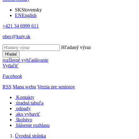
SK
Slovensky
EN
English
+421 34 6999 611
obec@kuty.sk
Hľadaný výraz
Hľadať
rozšírené vyhľadávanie
Vytlačiť
Facebook
RSS
Mapa webu
Verzia pre seniorov
Kontakty
úradná tabuľa
odpady
ako vybaviť
školstvo
hlásenie rozhlasu
Úvodná stránka