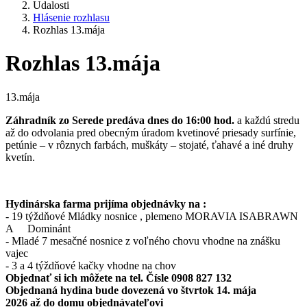
Udalosti
Hlásenie rozhlasu
Rozhlas 13.mája
Rozhlas 13.mája
13.mája
Záhradník zo Serede predáva dnes do 16:00 hod.
a každú stredu
až do odvolania pred obecným úradom kvetinové priesady surfínie,
petúnie – v rôznych farbách, muškáty – stojaté, ťahavé a iné druhy
kvetín.
Hydinárska farma prijíma objednávky na :
- 19 týždňové Mládky nosnice , plemeno MORAVIA ISABRAWN
A Dominánt
- Mladé 7 mesačné nosnice z voľného chovu vhodne na znášku
vajec
- 3 a 4 týždňové kačky vhodne na chov
Objednať si ich môžete na tel. Čísle 0908 827 132
Objednaná hydina bude dovezená vo štvrtok 14. mája
2026 až do domu objednávateľovi