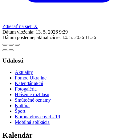
Zdieľať na sieti X
Dátum vloženia:
13. 5. 2026 9:29
Dátum poslednej aktualizácie:
14. 5. 2026 11:26
Udalosti
Aktuality
Pomoc Ukrajine
Kalendár akcií
Fotogaléria
Hlásenie rozhlasu
Smútočné oznamy
Kultúra
Šport
Koronavírus covid - 19
Mobilná aplikácia
Kalendár