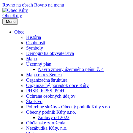
Rovno na obsah
Rovno na menu
Obec
Kúty
Menu
Obec
História
Osobnosti
Symboly
Demografia obyvateľstva
Mapa
Územný plán
Návrh zmeny územného plánu č. 4
Mapa okres Senica
Organizačná štruktúra
Organizačný poriadok obce Kúty
PHSR, KPSS, POH
Ochrana osobných údajov
Školstvo
Pohrebné služby - Obecný podnik Kúty s.r.o
Obecný podnik Kúty s.r.o.
Zmluvy od 2023
Občianske združenia
Nezábudka Kúty, n.o.