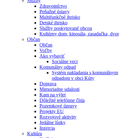
Služby
Zdravotníctvo
Peňažné ústavy
Multifunkčné ihrisko
Detské ihrisko
Služby poskytované obcou
Kultúrny dom, kinosála, zasadačka, dvor
Občan
Občan
Voľby
Ako vybaviť
Sociálne veci
Komunálny odpad
Systém nakladania s komunálnym
odpadom v obci Kúty
Doprava
Mimoriadne udalosti
Kam na výlet
Dôležité telefónne čísla
Pozemkové úpravy
Projekty EU
Rozvojové aktivity
Jedálne lístky
Inzercia
Kultúra