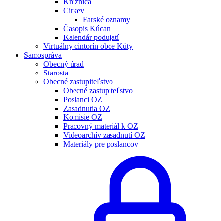
Knižnica
Cirkev
Farské oznamy
Časopis Kúcan
Kalendár podujatí
Virtuálny cintorín obce Kúty
Samospráva
Obecný úrad
Starosta
Obecné zastupiteľstvo
Obecné zastupiteľstvo
Poslanci OZ
Zasadnutia OZ
Komisie OZ
Pracovný materiál k OZ
Videoarchív zasadnutí OZ
Materiály pre poslancov