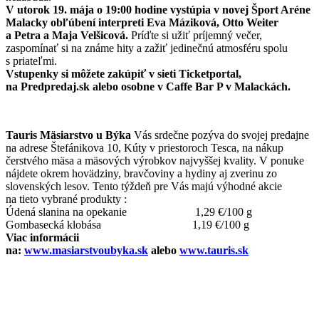
V utorok 19. mája o 19:00 hodine vystúpia v novej Šport Aréne
Malacky obľúbení interpreti Eva Máziková, Otto Weiter
a Petra a Maja Velšicová.
Príďte si užiť príjemný večer,
zaspomínať si na známe hity a zažiť jedinečnú atmosféru spolu
s priateľmi.
Vstupenky si môžete zakúpiť v sieti Ticketportal,
na Predpredaj.sk alebo osobne v Caffe Bar P v Malackách.
Tauris Mäsiarstvo u Býka
Vás srdečne pozýva do svojej predajne
na adrese Štefánikova 10, Kúty v priestoroch Tesca, na nákup
čerstvého mäsa a mäsových výrobkov najvyššej kvality. V ponuke
nájdete okrem hovädziny, bravčoviny a hydiny aj zverinu zo
slovenských lesov. Tento týždeň pre Vás majú výhodné akcie
na tieto vybrané produkty :
Údená slanina na opekanie 1,29 €/100 g
Gombasecká klobása 1,19 €/100 g
Viac informácii
na:
www.masiarstvoubyka.sk
alebo
www.tauris.sk