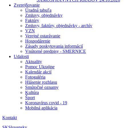
Zverejňovanie
Úradná tabuľa
Zmluvy, objednávky
Faktúry
Zmluvy, faktúry, objednávky - archív
VZN
Verejné ostarávanie
Hospodárenie
Zásady poskytovania informácií
Vnútorné predpisy - SMERNICE
Udalosti
Aktuality
Pomoc Ukrajine
Kalendár akcií
Fotogaléria
Hlásenie rozhlasu
Smútočné oznamy
Kultúra
Šport
Koronavírus covid - 19
Mobilná aplikácia
Kontakt
SK
Slovensky