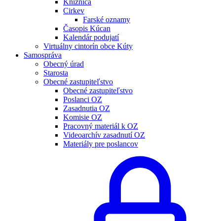
Knižnica
Cirkev
Farské oznamy
Časopis Kúcan
Kalendár podujatí
Virtuálny cintorín obce Kúty
Samospráva
Obecný úrad
Starosta
Obecné zastupiteľstvo
Obecné zastupiteľstvo
Poslanci OZ
Zasadnutia OZ
Komisie OZ
Pracovný materiál k OZ
Videoarchív zasadnutí OZ
Materiály pre poslancov