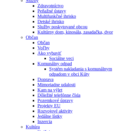
Služby
Zdravotníctvo
Peňažné ústavy
Multifunkčné ihrisko
Detské ihrisko
Služby poskytované obcou
Kultúrny dom, kinosála, zasadačka, dvor
Občan
Občan
Voľby
Ako vybaviť
Sociálne veci
Komunálny odpad
Systém nakladania s komunálnym
odpadom v obci Kúty
Doprava
Mimoriadne udalosti
Kam na výlet
Dôležité telefónne čísla
Pozemkové úpravy
Projekty EU
Rozvojové aktivity
Jedálne lístky
Inzercia
Kultúra