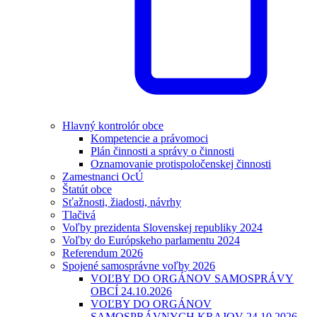
Hlavný kontrolór obce
Kompetencie a právomoci
Plán činnosti a správy o činnosti
Oznamovanie protispoločenskej činnosti
Zamestnanci OcÚ
Štatút obce
Sťažnosti, žiadosti, návrhy
Tlačivá
Voľby prezidenta Slovenskej republiky 2024
Voľby do Európskeho parlamentu 2024
Referendum 2026
Spojené samosprávne voľby 2026
VOĽBY DO ORGÁNOV SAMOSPRÁVY
OBCÍ 24.10.2026
VOĽBY DO ORGÁNOV
SAMOSPRÁVNYCH KRAJOV 24.10.2026