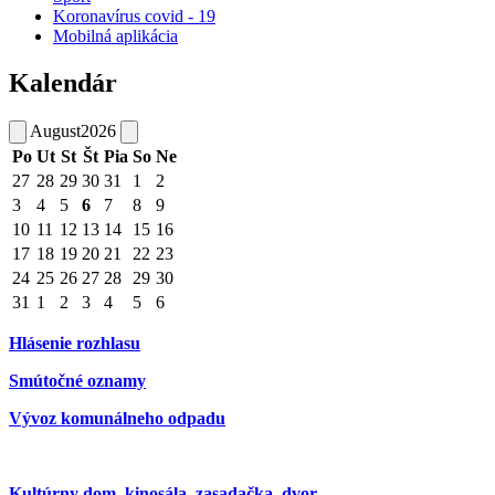
Koronavírus covid - 19
Mobilná aplikácia
Kalendár
August
2026
Po
Ut
St
Št
Pia
So
Ne
27
28
29
30
31
1
2
3
4
5
6
7
8
9
10
11
12
13
14
15
16
17
18
19
20
21
22
23
24
25
26
27
28
29
30
31
1
2
3
4
5
6
Hlásenie rozhlasu
Smútočné oznamy
Vývoz komunálneho odpadu
Kultúrny dom, kinosála, zasadačka, dvor