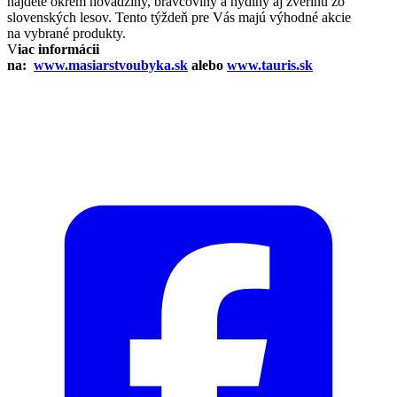
nájdete okrem hovädziny, bravčoviny a hydiny aj zverinu zo
slovenských lesov. Tento týždeň pre Vás majú výhodné akcie
na vybrané produkty.
V
iac informácii
na:
www.masiarstvoubyka.sk
alebo
www.tauris.sk