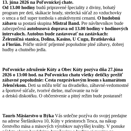
13. júna 2026 na Poľovníckej chate.
Od 13.00 hodiny
budú pripravené špeciality z diviny, bohatý
program pre deti, skákacie hrady, strelecká súťaž zo vzduchovky
o srnca a tiež super tombola s atraktívnymi cenami.
O hudobnú
zábavu
sa postará skupina
Mistral Band.
Pre návštevníkov bude
zabezpečená
autobusová doprava od 13.00 hodiny v hodinových
intervaloch. Autobus bude zastavovať na zastávkach:
Železničná stanica, Dolina, Kasíno, U Cugu, Bratislavská
a Florián.
Príďte stráviť príjemné popoludnie plné zábavy, dobrej
hudby a chutného jedla.
Poľovnícke združenie Kúty a Obec Kúty pozýva dňa 27.júna
2026 o 13:00 hod. na Poľovnícku chatu všetky detičky prežiť
zábavné popoludnie: Cesta rozprávkovým lesom s kamarátom
Jelenčekom.
Deti sa môžu tešiť na divadielko, zábavné-vedomostné
a športové súťaže, tvorivé dielne, maľovanie na tvár
a detskú diskotéku. O občerstvenie a pitný režim bude postarané!
Tauris Mäsiarstvo u Býka
Vás srdečne pozýva do svojej predajne
na adrese Štefánikova 10, Kúty v priestoroch Tesca, na nákup
čerstvého mäsa a mäsových výrobkov najvyššej kvality. V ponuke