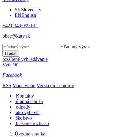
SK
Slovensky
EN
English
+421 34 6999 611
obec@kuty.sk
Hľadaný výraz
Hľadať
rozšírené vyhľadávanie
Vytlačiť
Facebook
RSS
Mapa webu
Verzia pre seniorov
Kontakty
úradná tabuľa
odpady
ako vybaviť
školstvo
hlásenie rozhlasu
Úvodná stránka