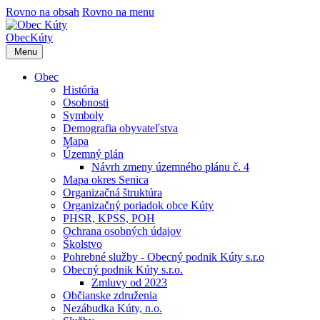
Rovno na obsah
Rovno na menu
Obec
Kúty
Menu
Obec
História
Osobnosti
Symboly
Demografia obyvateľstva
Mapa
Územný plán
Návrh zmeny územného plánu č. 4
Mapa okres Senica
Organizačná štruktúra
Organizačný poriadok obce Kúty
PHSR, KPSS, POH
Ochrana osobných údajov
Školstvo
Pohrebné služby - Obecný podnik Kúty s.r.o
Obecný podnik Kúty s.r.o.
Zmluvy od 2023
Občianske združenia
Nezábudka Kúty, n.o.