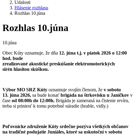
Udalosti
Hlásenie rozhlasu
Rozhlas 10.júna
Rozhlas 10.júna
10.júna
Obec Kúty oznamuje, že dňa
12. júna t.j. v piatok 2026 o 12:00
hod. bude
zrealizované akustické preskúšanie elektromotorických
sirén hlasitou skúškou.
Výbor MO SRZ Kúty
oznamuje svojím členom, že
v sobotu
13. júna 2026,
sa bude konať
brigáda na štrkovisku u Janíčkov
v
čase
od 08:00h do 12:00h.
Brigáda je zameraná na čistenie revíru,
treba si priniesť k tomu potrebné náradie (hrable, vidly.)
Poľovnícke združenie Kúty srdečne pozýva všetkých občanov
na tradičné podujatie Juniáles, ktoré sa uskutoční v sobotu