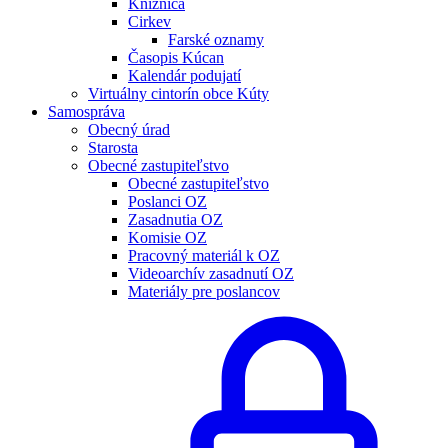
Knižnica
Cirkev
Farské oznamy
Časopis Kúcan
Kalendár podujatí
Virtuálny cintorín obce Kúty
Samospráva
Obecný úrad
Starosta
Obecné zastupiteľstvo
Obecné zastupiteľstvo
Poslanci OZ
Zasadnutia OZ
Komisie OZ
Pracovný materiál k OZ
Videoarchív zasadnutí OZ
Materiály pre poslancov