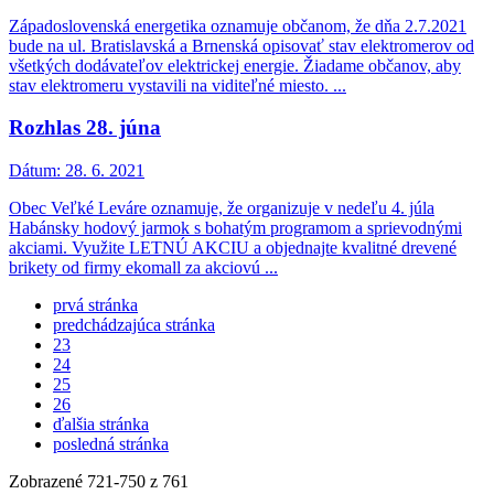
Západoslovenská energetika oznamuje občanom, že dňa 2.7.2021
bude na ul. Bratislavská a Brnenská opisovať stav elektromerov od
všetkých dodávateľov elektrickej energie. Žiadame občanov, aby
stav elektromeru vystavili na viditeľné miesto. ...
Rozhlas 28. júna
Dátum:
28. 6. 2021
Obec Veľké Leváre oznamuje, že organizuje v nedeľu 4. júla
Habánsky hodový jarmok s bohatým programom a sprievodnými
akciami. Využite LETNÚ AKCIU a objednajte kvalitné drevené
brikety od firmy ekomall za akciovú ...
prvá stránka
predchádzajúca stránka
23
24
25
26
ďalšia stránka
posledná stránka
Zobrazené
721
-
750
z 761