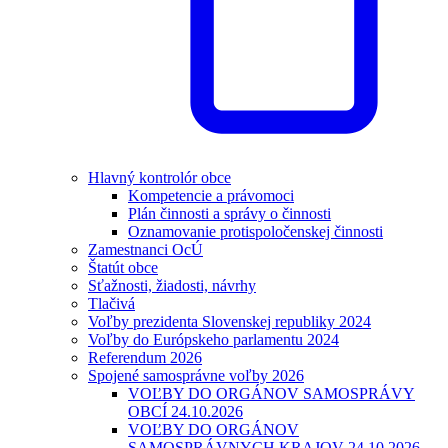
Hlavný kontrolór obce
Kompetencie a právomoci
Plán činnosti a správy o činnosti
Oznamovanie protispoločenskej činnosti
Zamestnanci OcÚ
Štatút obce
Sťažnosti, žiadosti, návrhy
Tlačivá
Voľby prezidenta Slovenskej republiky 2024
Voľby do Európskeho parlamentu 2024
Referendum 2026
Spojené samosprávne voľby 2026
VOĽBY DO ORGÁNOV SAMOSPRÁVY
OBCÍ 24.10.2026
VOĽBY DO ORGÁNOV
SAMOSPRÁVNYCH KRAJOV 24.10.2026