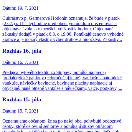
Dátum:
19. 7. 2021
Cukrárstvo p. Gertnerová Hodonín oznamuje, že bude v piatok
(23.7.) o 11 – tej hodine pred obecným úradom prezentovať a
objednávať zákusky menších veľkostí k hodom. Objednané
zákusky dodajú v piatok 6.8. o 19:00. Ponúkajú cenovo výhodné
krabice a je možný vlastný výber druhov a množstva. Zákusky...
Rozhlas 16. júla
Dátum:
16. 7. 2021
Predajca bytového textilu zo Stupavy, ponúka na predaj
protialergické paplóny (celoročné aj letné), vankúše, anatomické
vankúše, návlečky bavlnené, bavlnené plachty napínacie aj
obyčajné, malé plnené vankúše s návlečkami, valce, podkovy, ...
Rozhlas 15. júla
Dátum:
15. 7. 2021
Oznamujeme občanom, že sa po našej obci pohybujú podozrivé
osoby, ktoré oslovujú seniorov a ponúkajú služby ohľadom
stavebných a asfaltérskych prác. Upozorňujeme obyvateľov aby