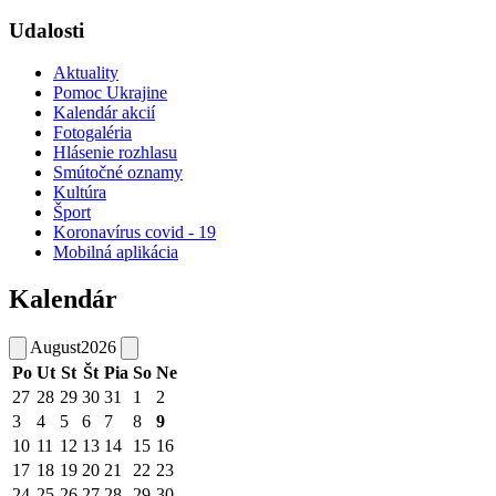
Udalosti
Aktuality
Pomoc Ukrajine
Kalendár akcií
Fotogaléria
Hlásenie rozhlasu
Smútočné oznamy
Kultúra
Šport
Koronavírus covid - 19
Mobilná aplikácia
Kalendár
August
2026
Po
Ut
St
Št
Pia
So
Ne
27
28
29
30
31
1
2
3
4
5
6
7
8
9
10
11
12
13
14
15
16
17
18
19
20
21
22
23
24
25
26
27
28
29
30