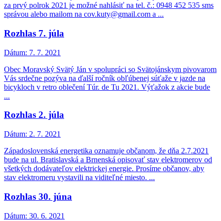
za prvý polrok 2021 je možné nahlásiť na tel. č.: 0948 452 535 sms
správou alebo mailom na cov.kuty@gmail.com a ...
Rozhlas 7. júla
Dátum:
7. 7. 2021
Obec Moravský Svätý Ján v spolupráci so Svätojánskym pivovarom
Vás srdečne pozýva na ďalší ročník obľúbenej súťaže v jazde na
bicykloch v retro oblečení Túr. de Tu 2021. Výťažok z akcie bude
...
Rozhlas 2. júla
Dátum:
2. 7. 2021
Západoslovenská energetika oznamuje občanom, že dňa 2.7.2021
bude na ul. Bratislavská a Brnenská opisovať stav elektromerov od
všetkých dodávateľov elektrickej energie. Prosíme občanov, aby
stav elektromeru vystavili na viditeľné miesto. ...
Rozhlas 30. júna
Dátum:
30. 6. 2021