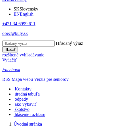
SK
Slovensky
EN
English
+421 34 6999 611
obec@kuty.sk
Hľadaný výraz
Hľadať
rozšírené vyhľadávanie
Vytlačiť
Facebook
RSS
Mapa webu
Verzia pre seniorov
Kontakty
úradná tabuľa
odpady
ako vybaviť
školstvo
hlásenie rozhlasu
Úvodná stránka