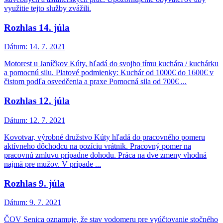
využitie tejto služby zvážili.
Rozhlas 14. júla
Dátum:
14. 7. 2021
Motorest u Janíčkov Kúty, hľadá do svojho tímu kuchára / kuchárku
a pomocnú silu. Platové podmienky: Kuchár od 1000€ do 1600€ v
čistom podľa osvedčenia a praxe Pomocná sila od 700€ ...
Rozhlas 12. júla
Dátum:
12. 7. 2021
Kovotvar, výrobné družstvo Kúty hľadá do pracovného pomeru
aktívneho dôchodcu na pozíciu vrátnik. Pracovný pomer na
pracovnú zmluvu prípadne dohodu. Práca na dve zmeny vhodná
najmä pre mužov. V prípade ...
Rozhlas 9. júla
Dátum:
9. 7. 2021
ČOV Senica oznamuje, že stav vodomeru pre vyúčtovanie stočného