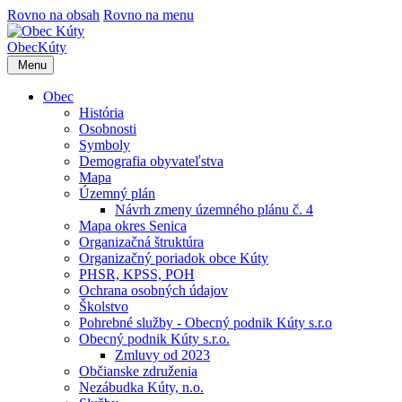
Rovno na obsah
Rovno na menu
Obec
Kúty
Menu
Obec
História
Osobnosti
Symboly
Demografia obyvateľstva
Mapa
Územný plán
Návrh zmeny územného plánu č. 4
Mapa okres Senica
Organizačná štruktúra
Organizačný poriadok obce Kúty
PHSR, KPSS, POH
Ochrana osobných údajov
Školstvo
Pohrebné služby - Obecný podnik Kúty s.r.o
Obecný podnik Kúty s.r.o.
Zmluvy od 2023
Občianske združenia
Nezábudka Kúty, n.o.