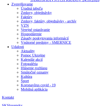
Zverejňovanie
Úradná tabuľa
Zmluvy, objednávky
Faktúry
Zmluvy, faktúry, objednávky - archív
VZN
Verejné ostarávanie
Hospodárenie
Zásady poskytovania informácií
Vnútorné predpisy - SMERNICE
Udalosti
Aktuality
Pomoc Ukrajine
Kalendár akcií
Fotogaléria
Hlásenie rozhlasu
Smútočné oznamy
Kultúra
Šport
Koronavírus covid - 19
Mobilná aplikácia
Kontakt
SK
Slovensky