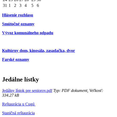
31
1
2
3
4
5
6
Hlásenie rozhlasu
Smútočné oznamy
Vývoz komunálneho odpadu
Kultúrny dom, kinosála, zasadačka, dvor
Farské oznamy
Jedálne lístky
Jedálny lístok pre seniorov.pdf
Typ: PDF dokument, Veľkosť:
334.27 kB
Reštaurácia u Cugú
Staničná reštaurácia