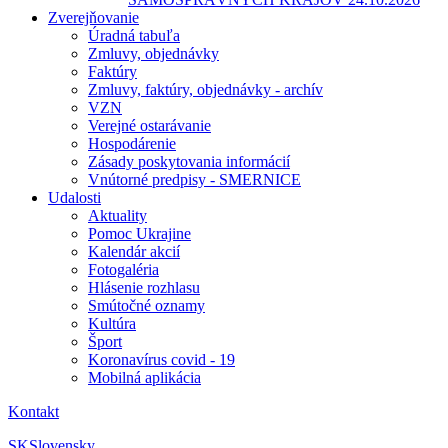
Zverejňovanie
Úradná tabuľa
Zmluvy, objednávky
Faktúry
Zmluvy, faktúry, objednávky - archív
VZN
Verejné ostarávanie
Hospodárenie
Zásady poskytovania informácií
Vnútorné predpisy - SMERNICE
Udalosti
Aktuality
Pomoc Ukrajine
Kalendár akcií
Fotogaléria
Hlásenie rozhlasu
Smútočné oznamy
Kultúra
Šport
Koronavírus covid - 19
Mobilná aplikácia
Kontakt
SK
Slovensky