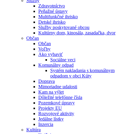
Služby
Zdravotníctvo
Peňažné ústavy
Multifunkčné ihrisko
Detské ihrisko
Služby poskytované obcou
Kultúrny dom, kinosála, zasadačka, dvor
Občan
Občan
Voľby
Ako vybaviť
Sociálne veci
Komunálny odpad
Systém nakladania s komunálnym
odpadom v obci Kúty
Doprava
Mimoriadne udalosti
Kam na výlet
Dôležité telefónne čísla
Pozemkové úpravy
Projekty EU
Rozvojové aktivity
Jedálne lístky
Inzercia
Kultúra