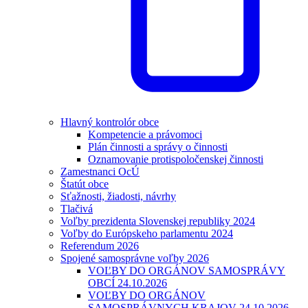
Hlavný kontrolór obce
Kompetencie a právomoci
Plán činnosti a správy o činnosti
Oznamovanie protispoločenskej činnosti
Zamestnanci OcÚ
Štatút obce
Sťažnosti, žiadosti, návrhy
Tlačivá
Voľby prezidenta Slovenskej republiky 2024
Voľby do Európskeho parlamentu 2024
Referendum 2026
Spojené samosprávne voľby 2026
VOĽBY DO ORGÁNOV SAMOSPRÁVY
OBCÍ 24.10.2026
VOĽBY DO ORGÁNOV
SAMOSPRÁVNYCH KRAJOV 24.10.2026