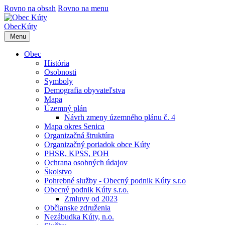
Rovno na obsah
Rovno na menu
Obec
Kúty
Menu
Obec
História
Osobnosti
Symboly
Demografia obyvateľstva
Mapa
Územný plán
Návrh zmeny územného plánu č. 4
Mapa okres Senica
Organizačná štruktúra
Organizačný poriadok obce Kúty
PHSR, KPSS, POH
Ochrana osobných údajov
Školstvo
Pohrebné služby - Obecný podnik Kúty s.r.o
Obecný podnik Kúty s.r.o.
Zmluvy od 2023
Občianske združenia
Nezábudka Kúty, n.o.