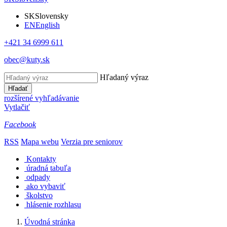
SK
Slovensky
EN
English
+421 34 6999 611
obec@kuty.sk
Hľadaný výraz
Hľadať
rozšírené vyhľadávanie
Vytlačiť
Facebook
RSS
Mapa webu
Verzia pre seniorov
Kontakty
úradná tabuľa
odpady
ako vybaviť
školstvo
hlásenie rozhlasu
Úvodná stránka