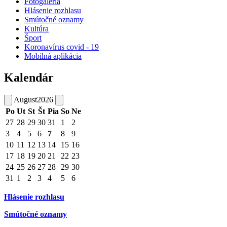
Fotogaléria
Hlásenie rozhlasu
Smútočné oznamy
Kultúra
Šport
Koronavírus covid - 19
Mobilná aplikácia
Kalendár
August
2026
Po
Ut
St
Št
Pia
So
Ne
27
28
29
30
31
1
2
3
4
5
6
7
8
9
10
11
12
13
14
15
16
17
18
19
20
21
22
23
24
25
26
27
28
29
30
31
1
2
3
4
5
6
Hlásenie rozhlasu
Smútočné oznamy