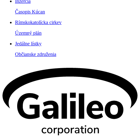
Inzercia
Časopis Kúcan
Rímskokatolícka cirkev
Územný plán
Jedálne lístky
Občianske združenia