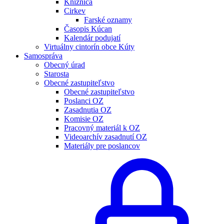
Knižnica
Cirkev
Farské oznamy
Časopis Kúcan
Kalendár podujatí
Virtuálny cintorín obce Kúty
Samospráva
Obecný úrad
Starosta
Obecné zastupiteľstvo
Obecné zastupiteľstvo
Poslanci OZ
Zasadnutia OZ
Komisie OZ
Pracovný materiál k OZ
Videoarchív zasadnutí OZ
Materiály pre poslancov