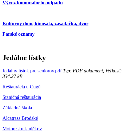
Vývoz komunálneho odpadu
Kultúrny dom, kinosála, zasadačka, dvor
Farské oznamy
Jedálne lístky
Jedálny lístok pre seniorov.pdf
Typ: PDF dokument, Veľkosť:
334.27 kB
Reštaurácia u Cugú
Staničná reštaurácia
Základná škola
Alcatrass Brodské
Motorest u Janíčkov