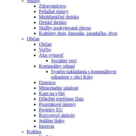
Služby
Zdravotníctvo
Peňažné ústavy
Multifunkčné ihrisko
Detské ihrisko
Služby poskytované obcou
Kultúrny dom, kinosála, zasadačka, dvor
Občan
Občan
Voľby
Ako vybaviť
Sociálne veci
Komunálny odpad
Systém nakladania s komunálnym
odpadom v obci Kúty
Doprava
Mimoriadne udalosti
Kam na výlet
Dôležité telefónne čísla
Pozemkové úpravy
Projekty EU
Rozvojové aktivity
Jedálne lístky
Inzercia
Kultúra