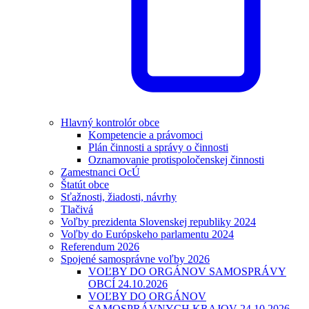
Hlavný kontrolór obce
Kompetencie a právomoci
Plán činnosti a správy o činnosti
Oznamovanie protispoločenskej činnosti
Zamestnanci OcÚ
Štatút obce
Sťažnosti, žiadosti, návrhy
Tlačivá
Voľby prezidenta Slovenskej republiky 2024
Voľby do Európskeho parlamentu 2024
Referendum 2026
Spojené samosprávne voľby 2026
VOĽBY DO ORGÁNOV SAMOSPRÁVY
OBCÍ 24.10.2026
VOĽBY DO ORGÁNOV
SAMOSPRÁVNYCH KRAJOV 24.10.2026