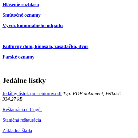
Hlásenie rozhlasu
Smútočné oznamy
Vývoz komunálneho odpadu
Kultúrny dom, kinosála, zasadačka, dvor
Farské oznamy
Jedálne lístky
Jedálny lístok pre seniorov.pdf
Typ: PDF dokument, Veľkosť:
334.27 kB
Reštaurácia u Cugú
Staničná reštaurácia
Základná škola