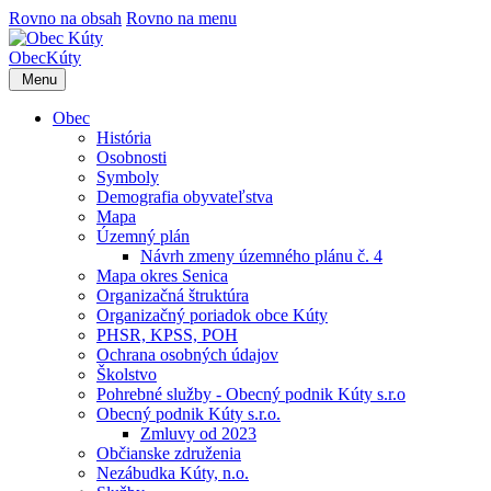
Rovno na obsah
Rovno na menu
Obec
Kúty
Menu
Obec
História
Osobnosti
Symboly
Demografia obyvateľstva
Mapa
Územný plán
Návrh zmeny územného plánu č. 4
Mapa okres Senica
Organizačná štruktúra
Organizačný poriadok obce Kúty
PHSR, KPSS, POH
Ochrana osobných údajov
Školstvo
Pohrebné služby - Obecný podnik Kúty s.r.o
Obecný podnik Kúty s.r.o.
Zmluvy od 2023
Občianske združenia
Nezábudka Kúty, n.o.