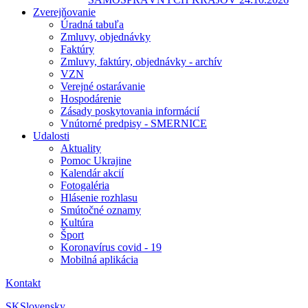
Zverejňovanie
Úradná tabuľa
Zmluvy, objednávky
Faktúry
Zmluvy, faktúry, objednávky - archív
VZN
Verejné ostarávanie
Hospodárenie
Zásady poskytovania informácií
Vnútorné predpisy - SMERNICE
Udalosti
Aktuality
Pomoc Ukrajine
Kalendár akcií
Fotogaléria
Hlásenie rozhlasu
Smútočné oznamy
Kultúra
Šport
Koronavírus covid - 19
Mobilná aplikácia
Kontakt
SK
Slovensky