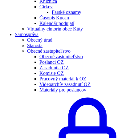
Knižnica
Cirkev
Farské oznamy
Časopis Kúcan
Kalendár podujatí
Virtuálny cintorín obce Kúty
Samospráva
Obecný úrad
Starosta
Obecné zastupiteľstvo
Obecné zastupiteľstvo
Poslanci OZ
Zasadnutia OZ
Komisie OZ
Pracovný materiál k OZ
Videoarchív zasadnutí OZ
Materiály pre poslancov