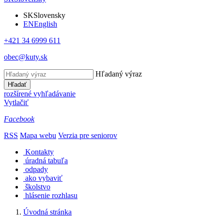
SK
Slovensky
EN
English
+421 34 6999 611
obec@kuty.sk
Hľadaný výraz
Hľadať
rozšírené vyhľadávanie
Vytlačiť
Facebook
RSS
Mapa webu
Verzia pre seniorov
Kontakty
úradná tabuľa
odpady
ako vybaviť
školstvo
hlásenie rozhlasu
Úvodná stránka