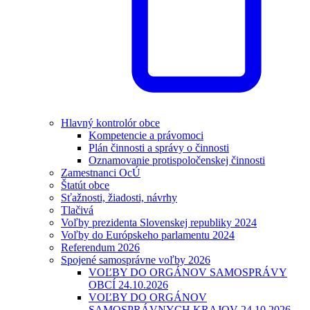
Hlavný kontrolór obce
Kompetencie a právomoci
Plán činnosti a správy o činnosti
Oznamovanie protispoločenskej činnosti
Zamestnanci OcÚ
Štatút obce
Sťažnosti, žiadosti, návrhy
Tlačivá
Voľby prezidenta Slovenskej republiky 2024
Voľby do Európskeho parlamentu 2024
Referendum 2026
Spojené samosprávne voľby 2026
VOĽBY DO ORGÁNOV SAMOSPRÁVY
OBCÍ 24.10.2026
VOĽBY DO ORGÁNOV
SAMOSPRÁVNYCH KRAJOV 24.10.2026