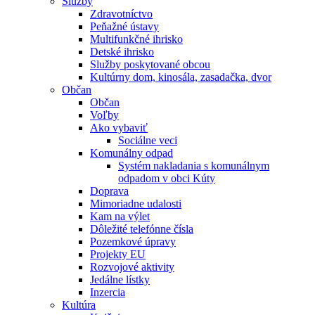
Služby
Zdravotníctvo
Peňažné ústavy
Multifunkčné ihrisko
Detské ihrisko
Služby poskytované obcou
Kultúrny dom, kinosála, zasadačka, dvor
Občan
Občan
Voľby
Ako vybaviť
Sociálne veci
Komunálny odpad
Systém nakladania s komunálnym
odpadom v obci Kúty
Doprava
Mimoriadne udalosti
Kam na výlet
Dôležité telefónne čísla
Pozemkové úpravy
Projekty EU
Rozvojové aktivity
Jedálne lístky
Inzercia
Kultúra