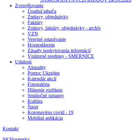
Zverejňovanie
Úradná tabuľa
Zmluvy, objednávky
Faktúry
Zmluvy, faktúry, objednávky - archív
VZN
Verejné ostarávanie
Hospodárenie
Zásady poskytovania informácií
Vnútorné predpisy - SMERNICE
Udalosti
Aktuality
Pomoc Ukrajine
Kalendár akcií
Fotogaléria
Hlásenie rozhlasu
Smútočné oznamy
Kultúra
Šport
Koronavírus covid - 19
Mobilná aplikácia
Kontakt
SK
Slovensky