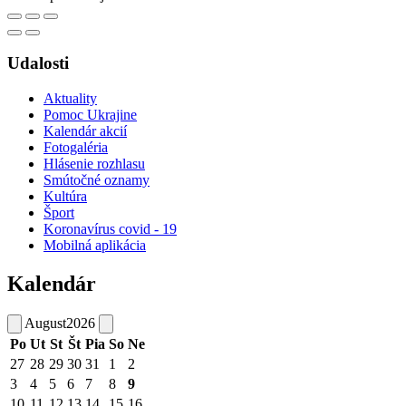
Udalosti
Aktuality
Pomoc Ukrajine
Kalendár akcií
Fotogaléria
Hlásenie rozhlasu
Smútočné oznamy
Kultúra
Šport
Koronavírus covid - 19
Mobilná aplikácia
Kalendár
August
2026
Po
Ut
St
Št
Pia
So
Ne
27
28
29
30
31
1
2
3
4
5
6
7
8
9
10
11
12
13
14
15
16