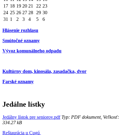
17
18
19
20
21
22
23
24
25
26
27
28
29
30
31
1
2
3
4
5
6
Hlásenie rozhlasu
Smútočné oznamy
Vývoz komunálneho odpadu
Kultúrny dom, kinosála, zasadačka, dvor
Farské oznamy
Jedálne lístky
Jedálny lístok pre seniorov.pdf
Typ: PDF dokument, Veľkosť:
334.27 kB
Reštaurácia u Cugú