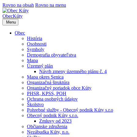
Rovno na obsah
Rovno na menu
Obec
Kúty
Menu
Obec
História
Osobnosti
Symboly
Demografia obyvateľstva
Mapa
Územný plán
Návrh zmeny územného plánu č. 4
Mapa okres Senica
Organizačná štruktúra
Organizačný poriadok obce Kúty
PHSR, KPSS, POH
Ochrana osobných údajov
Školstvo
Pohrebné služby - Obecný podnik Kúty s.r.o
Obecný podnik Kúty s.r.o.
Zmluvy od 2023
Občianske združenia
Nezábudka Kúty, n.o.