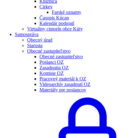
Knižnica
Cirkev
Farské oznamy
Časopis Kúcan
Kalendár podujatí
Virtuálny cintorín obce Kúty
Samospráva
Obecný úrad
Starosta
Obecné zastupiteľstvo
Obecné zastupiteľstvo
Poslanci OZ
Zasadnutia OZ
Komisie OZ
Pracovný materiál k OZ
Videoarchív zasadnutí OZ
Materiály pre poslancov