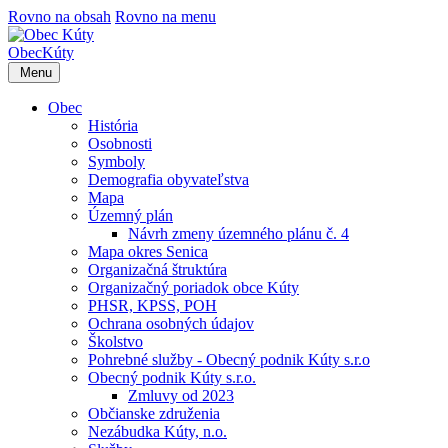
Rovno na obsah
Rovno na menu
Obec
Kúty
Menu
Obec
História
Osobnosti
Symboly
Demografia obyvateľstva
Mapa
Územný plán
Návrh zmeny územného plánu č. 4
Mapa okres Senica
Organizačná štruktúra
Organizačný poriadok obce Kúty
PHSR, KPSS, POH
Ochrana osobných údajov
Školstvo
Pohrebné služby - Obecný podnik Kúty s.r.o
Obecný podnik Kúty s.r.o.
Zmluvy od 2023
Občianske združenia
Nezábudka Kúty, n.o.