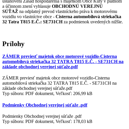
ustanovení Zásad hospodárenia s majetkom Obce Kúty v platnom
a účinnom znení vyhlasuje
OBCHODNÚ VEREJNÚ
SÚŤAŽ
na odplatný prevod vlastníckeho práva k motorovému
vozidlu vo vlastníctve obce -
Cisterna automobilová striekačka
32 Tatra T815 E.Č.: SE731CH
za podmienok uvedených nižšie.
Prílohy
ZÁMER previesť majetok obce motorové vozidlo-Cisterna
automobilová striekačka 32 TATRA T815 E.Č. - SE731CH na
základe obchodnej verejnej súťaže.pdf
ZÁMER previesť majetok obce motorové vozidlo-Cisterna
automobilová striekačka 32 TATRA T815 E.Č. - SE731CH na
základe obchodnej verejnej súťaže.pdf
Typ súboru: PDF dokument, Veľkosť: 206,99 kB
Podmienky Obchodnej verejnej súťaže .pdf
Podmienky Obchodnej verejnej súťaže .pdf
Typ súboru: PDF dokument, Veľkosť: 178,03 kB