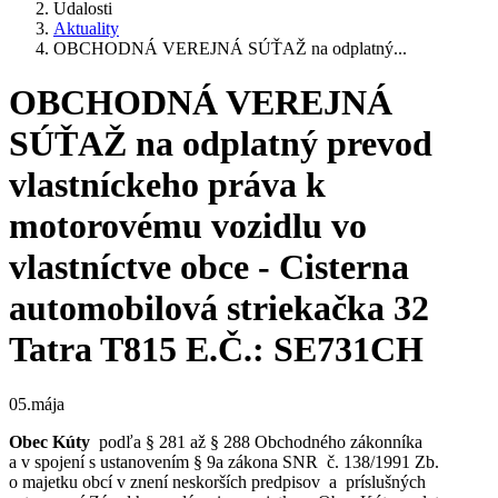
Udalosti
Aktuality
OBCHODNÁ VEREJNÁ SÚŤAŽ na odplatný...
OBCHODNÁ VEREJNÁ
SÚŤAŽ na odplatný prevod
vlastníckeho práva k
motorovému vozidlu vo
vlastníctve obce - Cisterna
automobilová striekačka 32
Tatra T815 E.Č.: SE731CH
05.mája
Obec Kúty
podľa § 281 až § 288 Obchodného zákonníka
a v spojení s ustanovením § 9a zákona SNR č. 138/1991 Zb.
o majetku obcí v znení neskorších predpisov a príslušných