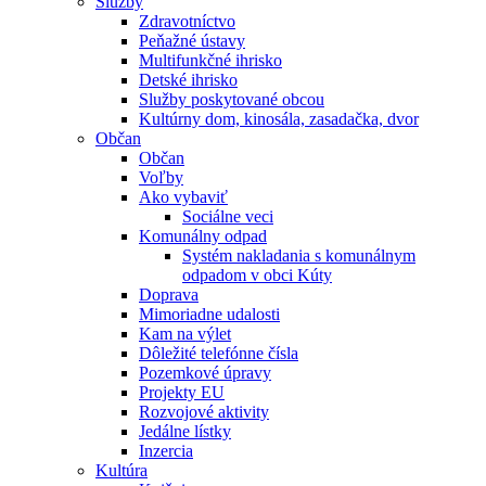
Služby
Zdravotníctvo
Peňažné ústavy
Multifunkčné ihrisko
Detské ihrisko
Služby poskytované obcou
Kultúrny dom, kinosála, zasadačka, dvor
Občan
Občan
Voľby
Ako vybaviť
Sociálne veci
Komunálny odpad
Systém nakladania s komunálnym
odpadom v obci Kúty
Doprava
Mimoriadne udalosti
Kam na výlet
Dôležité telefónne čísla
Pozemkové úpravy
Projekty EU
Rozvojové aktivity
Jedálne lístky
Inzercia
Kultúra