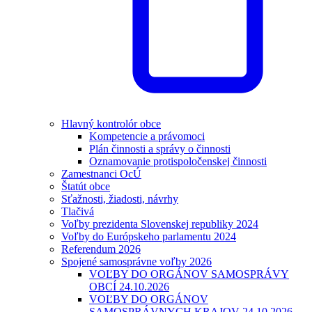
Hlavný kontrolór obce
Kompetencie a právomoci
Plán činnosti a správy o činnosti
Oznamovanie protispoločenskej činnosti
Zamestnanci OcÚ
Štatút obce
Sťažnosti, žiadosti, návrhy
Tlačivá
Voľby prezidenta Slovenskej republiky 2024
Voľby do Európskeho parlamentu 2024
Referendum 2026
Spojené samosprávne voľby 2026
VOĽBY DO ORGÁNOV SAMOSPRÁVY
OBCÍ 24.10.2026
VOĽBY DO ORGÁNOV
SAMOSPRÁVNYCH KRAJOV 24.10.2026