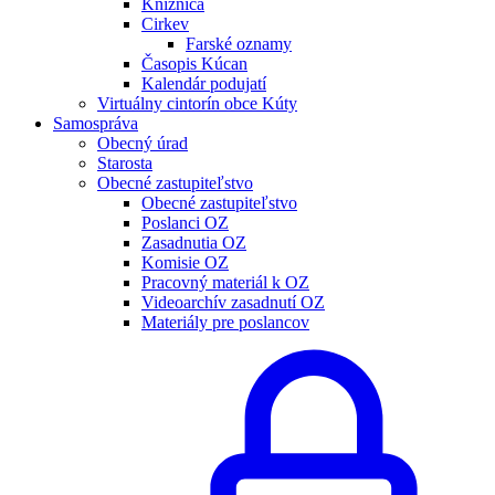
Knižnica
Cirkev
Farské oznamy
Časopis Kúcan
Kalendár podujatí
Virtuálny cintorín obce Kúty
Samospráva
Obecný úrad
Starosta
Obecné zastupiteľstvo
Obecné zastupiteľstvo
Poslanci OZ
Zasadnutia OZ
Komisie OZ
Pracovný materiál k OZ
Videoarchív zasadnutí OZ
Materiály pre poslancov