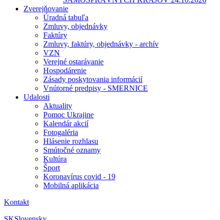
Zverejňovanie
Úradná tabuľa
Zmluvy, objednávky
Faktúry
Zmluvy, faktúry, objednávky - archív
VZN
Verejné ostarávanie
Hospodárenie
Zásady poskytovania informácií
Vnútorné predpisy - SMERNICE
Udalosti
Aktuality
Pomoc Ukrajine
Kalendár akcií
Fotogaléria
Hlásenie rozhlasu
Smútočné oznamy
Kultúra
Šport
Koronavírus covid - 19
Mobilná aplikácia
Kontakt
SK
Slovensky