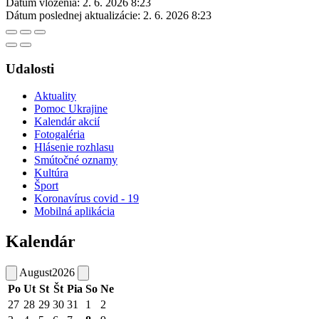
Dátum vloženia:
2. 6. 2026 8:23
Dátum poslednej aktualizácie:
2. 6. 2026 8:23
Udalosti
Aktuality
Pomoc Ukrajine
Kalendár akcií
Fotogaléria
Hlásenie rozhlasu
Smútočné oznamy
Kultúra
Šport
Koronavírus covid - 19
Mobilná aplikácia
Kalendár
August
2026
Po
Ut
St
Št
Pia
So
Ne
27
28
29
30
31
1
2