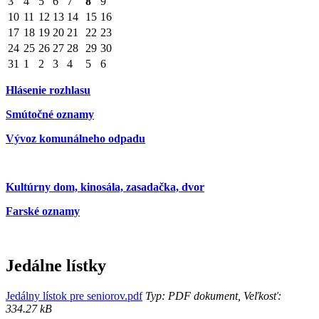
3
4
5
6
7
8
9
10
11
12
13
14
15
16
17
18
19
20
21
22
23
24
25
26
27
28
29
30
31
1
2
3
4
5
6
Hlásenie rozhlasu
Smútočné oznamy
Vývoz komunálneho odpadu
Kultúrny dom, kinosála, zasadačka, dvor
Farské oznamy
Jedálne lístky
Jedálny lístok pre seniorov.pdf
Typ: PDF dokument, Veľkosť:
334.27 kB