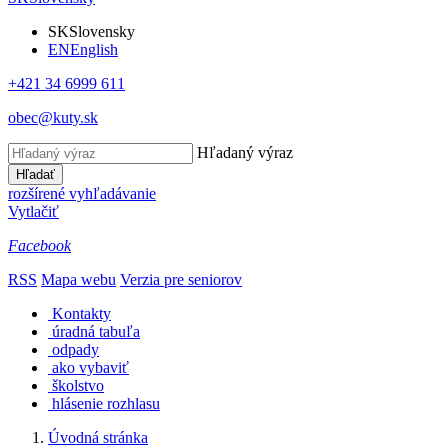
SK
Slovensky
EN
English
+421 34 6999 611
obec@kuty.sk
Hľadaný výraz
Hľadať
rozšírené vyhľadávanie
Vytlačiť
Facebook
RSS
Mapa webu
Verzia pre seniorov
Kontakty
úradná tabuľa
odpady
ako vybaviť
školstvo
hlásenie rozhlasu
Úvodná stránka