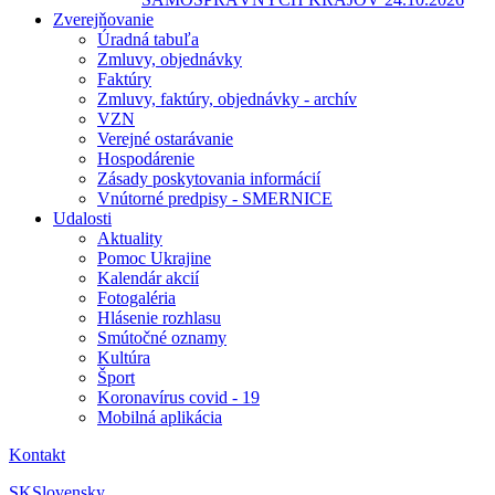
Zverejňovanie
Úradná tabuľa
Zmluvy, objednávky
Faktúry
Zmluvy, faktúry, objednávky - archív
VZN
Verejné ostarávanie
Hospodárenie
Zásady poskytovania informácií
Vnútorné predpisy - SMERNICE
Udalosti
Aktuality
Pomoc Ukrajine
Kalendár akcií
Fotogaléria
Hlásenie rozhlasu
Smútočné oznamy
Kultúra
Šport
Koronavírus covid - 19
Mobilná aplikácia
Kontakt
SK
Slovensky