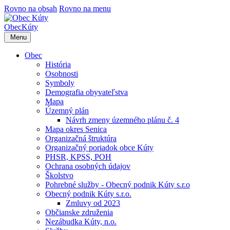
Rovno na obsah
Rovno na menu
Obec
Kúty
Menu
Obec
História
Osobnosti
Symboly
Demografia obyvateľstva
Mapa
Územný plán
Návrh zmeny územného plánu č. 4
Mapa okres Senica
Organizačná štruktúra
Organizačný poriadok obce Kúty
PHSR, KPSS, POH
Ochrana osobných údajov
Školstvo
Pohrebné služby - Obecný podnik Kúty s.r.o
Obecný podnik Kúty s.r.o.
Zmluvy od 2023
Občianske združenia
Nezábudka Kúty, n.o.