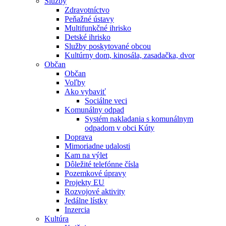
Služby
Zdravotníctvo
Peňažné ústavy
Multifunkčné ihrisko
Detské ihrisko
Služby poskytované obcou
Kultúrny dom, kinosála, zasadačka, dvor
Občan
Občan
Voľby
Ako vybaviť
Sociálne veci
Komunálny odpad
Systém nakladania s komunálnym
odpadom v obci Kúty
Doprava
Mimoriadne udalosti
Kam na výlet
Dôležité telefónne čísla
Pozemkové úpravy
Projekty EU
Rozvojové aktivity
Jedálne lístky
Inzercia
Kultúra