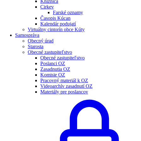
Knižnica
Cirkev
Farské oznamy
Časopis Kúcan
Kalendár podujatí
Virtuálny cintorín obce Kúty
Samospráva
Obecný úrad
Starosta
Obecné zastupiteľstvo
Obecné zastupiteľstvo
Poslanci OZ
Zasadnutia OZ
Komisie OZ
Pracovný materiál k OZ
Videoarchív zasadnutí OZ
Materiály pre poslancov