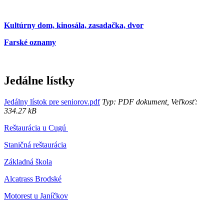
Kultúrny dom, kinosála, zasadačka, dvor
Farské oznamy
Jedálne lístky
Jedálny lístok pre seniorov.pdf
Typ: PDF dokument, Veľkosť:
334.27 kB
Reštaurácia u Cugú
Staničná reštaurácia
Základná škola
Alcatrass Brodské
Motorest u Janíčkov