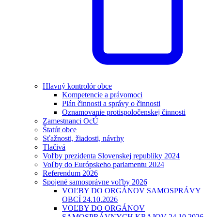
Hlavný kontrolór obce
Kompetencie a právomoci
Plán činnosti a správy o činnosti
Oznamovanie protispoločenskej činnosti
Zamestnanci OcÚ
Štatút obce
Sťažnosti, žiadosti, návrhy
Tlačivá
Voľby prezidenta Slovenskej republiky 2024
Voľby do Európskeho parlamentu 2024
Referendum 2026
Spojené samosprávne voľby 2026
VOĽBY DO ORGÁNOV SAMOSPRÁVY
OBCÍ 24.10.2026
VOĽBY DO ORGÁNOV
SAMOSPRÁVNYCH KRAJOV 24.10.2026