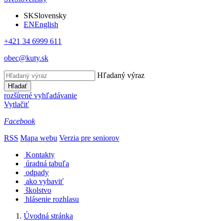
SK
Slovensky
EN
English
+421 34 6999 611
obec@kuty.sk
Hľadaný výraz
Hľadať
rozšírené vyhľadávanie
Vytlačiť
Facebook
RSS
Mapa webu
Verzia pre seniorov
Kontakty
úradná tabuľa
odpady
ako vybaviť
školstvo
hlásenie rozhlasu
Úvodná stránka