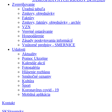
Zverejňovanie
Úradná tabuľa
Zmluvy, objednávky
Faktúry
Zmluvy, faktúry, objednávky - archív
VZN
Verejné ostarávanie
Hospodárenie
Zásady poskytovania informácií
Vnútorné predpisy - SMERNICE
Udalosti
Aktuality
Pomoc Ukrajine
Kalendár akcií
Fotogaléria
Hlásenie rozhlasu
Smútočné oznamy
Kultúra
Šport
Koronavírus covid - 19
Mobilná aplikácia
Kontakt
SK
Slovensky