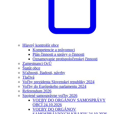
Hlavný kontrolór obce
Kompetencie a právomoci
Plán činnosti a správy o činnosti
Oznamovanie protispoločenskej činnosti
Zamestnanci OcÚ
Štatút obce
Sťažnosti, žiadosti, návrhy
Tlačivá
Voľby prezidenta Slovenskej republiky 2024
Voľby do Európskeho parlamentu 2024
Referendum 2026
Spojené samosprávne voľby 2026
VOĽBY DO ORGÁNOV SAMOSPRÁVY
OBCÍ 24.10.2026
VOĽBY DO ORGÁNOV
SAMOSPRÁVNYCH KRAJOV 24.10.2026