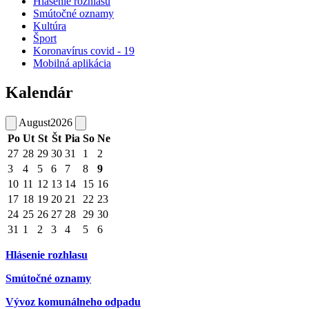
Hlásenie rozhlasu
Smútočné oznamy
Kultúra
Šport
Koronavírus covid - 19
Mobilná aplikácia
Kalendár
August
2026
Po
Ut
St
Št
Pia
So
Ne
27
28
29
30
31
1
2
3
4
5
6
7
8
9
10
11
12
13
14
15
16
17
18
19
20
21
22
23
24
25
26
27
28
29
30
31
1
2
3
4
5
6
Hlásenie rozhlasu
Smútočné oznamy
Vývoz komunálneho odpadu