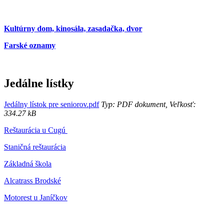
Kultúrny dom, kinosála, zasadačka, dvor
Farské oznamy
Jedálne lístky
Jedálny lístok pre seniorov.pdf
Typ: PDF dokument, Veľkosť:
334.27 kB
Reštaurácia u Cugú
Staničná reštaurácia
Základná škola
Alcatrass Brodské
Motorest u Janíčkov