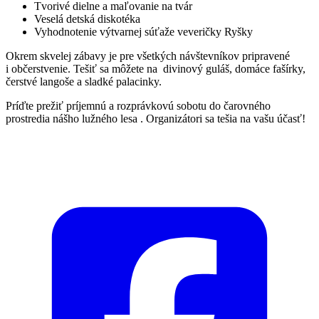
Tvorivé dielne a maľovanie na tvár
Veselá detská diskotéka
Vyhodnotenie výtvarnej súťaže veveričky Ryšky
Okrem skvelej zábavy je pre všetkých návštevníkov pripravené
i občerstvenie. Tešiť sa môžete na divinový guláš, domáce fašírky,
čerstvé langoše a sladké palacinky.
Príďte prežiť príjemnú a rozprávkovú sobotu do čarovného
prostredia nášho lužného lesa . Organizátori sa tešia na vašu účasť!