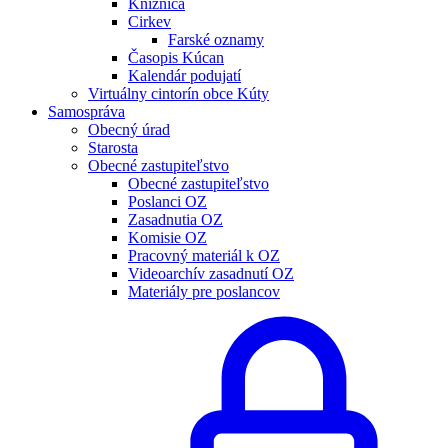
Knižnica
Cirkev
Farské oznamy
Časopis Kúcan
Kalendár podujatí
Virtuálny cintorín obce Kúty
Samospráva
Obecný úrad
Starosta
Obecné zastupiteľstvo
Obecné zastupiteľstvo
Poslanci OZ
Zasadnutia OZ
Komisie OZ
Pracovný materiál k OZ
Videoarchív zasadnutí OZ
Materiály pre poslancov