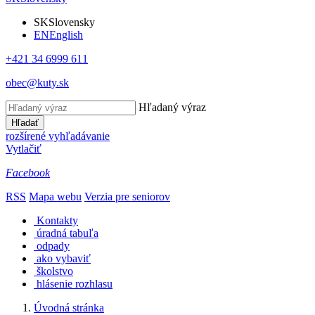
SK
Slovensky
EN
English
+421 34 6999 611
obec@kuty.sk
Hľadaný výraz
Hľadať
rozšírené vyhľadávanie
Vytlačiť
Facebook
RSS
Mapa webu
Verzia pre seniorov
Kontakty
úradná tabuľa
odpady
ako vybaviť
školstvo
hlásenie rozhlasu
Úvodná stránka