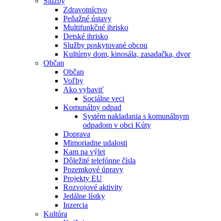
Služby
Zdravotníctvo
Peňažné ústavy
Multifunkčné ihrisko
Detské ihrisko
Služby poskytované obcou
Kultúrny dom, kinosála, zasadačka, dvor
Občan
Občan
Voľby
Ako vybaviť
Sociálne veci
Komunálny odpad
Systém nakladania s komunálnym
odpadom v obci Kúty
Doprava
Mimoriadne udalosti
Kam na výlet
Dôležité telefónne čísla
Pozemkové úpravy
Projekty EU
Rozvojové aktivity
Jedálne lístky
Inzercia
Kultúra