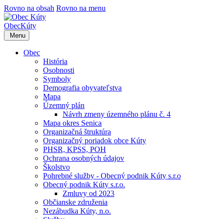
Rovno na obsah
Rovno na menu
Obec
Kúty
Menu
Obec
História
Osobnosti
Symboly
Demografia obyvateľstva
Mapa
Územný plán
Návrh zmeny územného plánu č. 4
Mapa okres Senica
Organizačná štruktúra
Organizačný poriadok obce Kúty
PHSR, KPSS, POH
Ochrana osobných údajov
Školstvo
Pohrebné služby - Obecný podnik Kúty s.r.o
Obecný podnik Kúty s.r.o.
Zmluvy od 2023
Občianske združenia
Nezábudka Kúty, n.o.