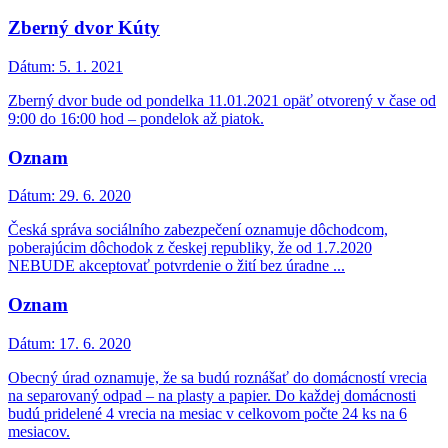
Zberný dvor Kúty
Dátum:
5. 1. 2021
Zberný dvor bude od pondelka 11.01.2021 opäť otvorený v čase od
9:00 do 16:00 hod – pondelok až piatok.
Oznam
Dátum:
29. 6. 2020
Česká správa sociálního zabezpečení oznamuje dôchodcom,
poberajúcim dôchodok z českej republiky, že od 1.7.2020
NEBUDE akceptovať potvrdenie o žití bez úradne ...
Oznam
Dátum:
17. 6. 2020
Obecný úrad oznamuje, že sa budú roznášať do domácností vrecia
na separovaný odpad – na plasty a papier. Do každej domácnosti
budú pridelené 4 vrecia na mesiac v celkovom počte 24 ks na 6
mesiacov.