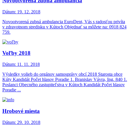
Novootvorená zubná ambulancia
Dátum:
19. 12. 2018
Novootvorená zubná ambulancia EuroDent, Vás s radosťou privíta
v zdravotnom stredisku v Kútoch Objednať sa môžete na: 0918 824
759.
Voľby 2018
Dátum:
11. 11. 2018
Výsledky volieb do orgánov samosprávy obcí 2018 Starosta obce
Kúty Kandidát Počet hlasov Poradie 1. Branislav Vávra, Ing. 840 1.
Poslanci Obecného zastupiteľstva v Kútoch Kandidát Počet hlasov
Poradie ...
Hrobové miesta
Dátum:
29. 10. 2018