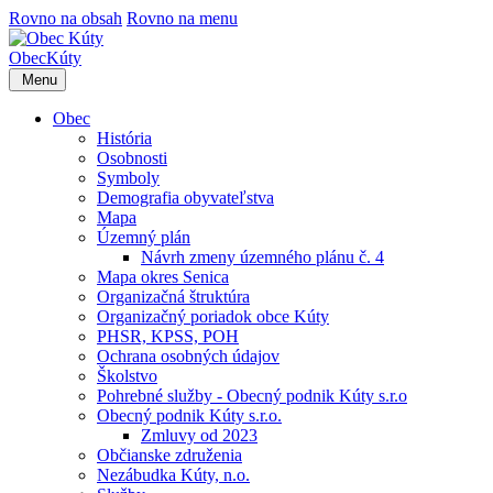
Rovno na obsah
Rovno na menu
Obec
Kúty
Menu
Obec
História
Osobnosti
Symboly
Demografia obyvateľstva
Mapa
Územný plán
Návrh zmeny územného plánu č. 4
Mapa okres Senica
Organizačná štruktúra
Organizačný poriadok obce Kúty
PHSR, KPSS, POH
Ochrana osobných údajov
Školstvo
Pohrebné služby - Obecný podnik Kúty s.r.o
Obecný podnik Kúty s.r.o.
Zmluvy od 2023
Občianske združenia
Nezábudka Kúty, n.o.