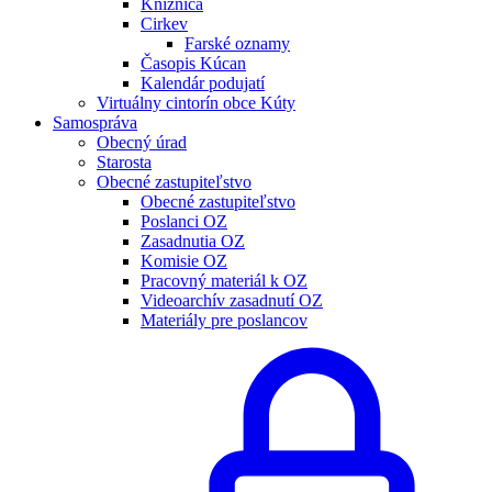
Knižnica
Cirkev
Farské oznamy
Časopis Kúcan
Kalendár podujatí
Virtuálny cintorín obce Kúty
Samospráva
Obecný úrad
Starosta
Obecné zastupiteľstvo
Obecné zastupiteľstvo
Poslanci OZ
Zasadnutia OZ
Komisie OZ
Pracovný materiál k OZ
Videoarchív zasadnutí OZ
Materiály pre poslancov