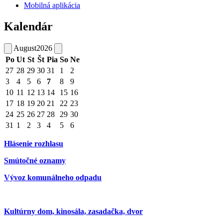
Mobilná aplikácia
Kalendár
August
2026
Po
Ut
St
Št
Pia
So
Ne
27
28
29
30
31
1
2
3
4
5
6
7
8
9
10
11
12
13
14
15
16
17
18
19
20
21
22
23
24
25
26
27
28
29
30
31
1
2
3
4
5
6
Hlásenie rozhlasu
Smútočné oznamy
Vývoz komunálneho odpadu
Kultúrny dom, kinosála, zasadačka, dvor