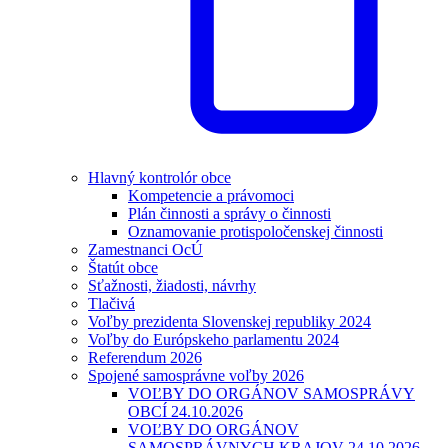
Hlavný kontrolór obce
Kompetencie a právomoci
Plán činnosti a správy o činnosti
Oznamovanie protispoločenskej činnosti
Zamestnanci OcÚ
Štatút obce
Sťažnosti, žiadosti, návrhy
Tlačivá
Voľby prezidenta Slovenskej republiky 2024
Voľby do Európskeho parlamentu 2024
Referendum 2026
Spojené samosprávne voľby 2026
VOĽBY DO ORGÁNOV SAMOSPRÁVY
OBCÍ 24.10.2026
VOĽBY DO ORGÁNOV
SAMOSPRÁVNYCH KRAJOV 24.10.2026