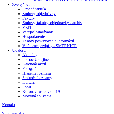
Zverejňovanie
Úradná tabuľa
Zmluvy, objednávky
Faktúry
Zmluvy, faktúry, objednávky - archív
VZN
Verejné ostarávanie
Hospodárenie
Zásady poskytovania informácií
Vnútorné predpisy - SMERNICE
Udalosti
Aktuality
Pomoc Ukrajine
Kalendár akcií
Fotogaléria
Hlásenie rozhlasu
Smútočné oznamy
Kultúra
Šport
Koronavírus covid - 19
Mobilná aplikácia
Kontakt
SK
Slovensky