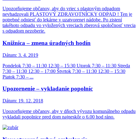
Upozorňujeme občanov, aby do vriec s plastovým odpadom
nevhadzovali PLASTOVÝ ZDRAVOTNÍCKY ODPAD ! Ten je
potrebné odniesť do lekárne v uzatvorenej nádobe. Po zistení
takéhoto odpadu vo vyložených vreciach zberová spoločnosť vrecia
s odpadom nezoberie.
Knižnica – zmena úradných hodín
Dátum:
3. 4. 2019
Pondelok 7:30 – 11:30 12:30 – 15:30 Utorok 7:30 – 11:30 Streda
7:30 – 11:30 12:30 – 17:00 Štvrtok 7:30 – 11:30 12:30 – 15:30
Piatok 7:30 – ...
Upozornenie – vykladanie popolníc
Dátum:
19. 12. 2018
Upozorňujeme občanov, aby v dňoch vývozu komunálneho odpadu
vykladali popolnice pred dom najneskôr o 6.00 hod ráno.