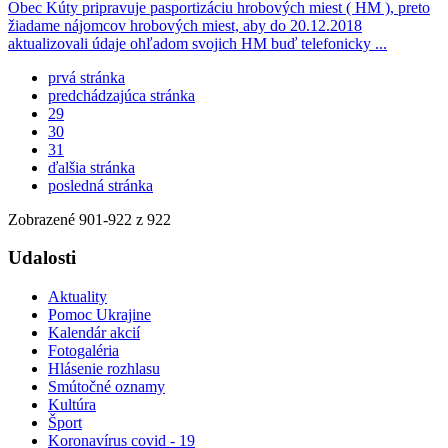
Obec Kúty pripravuje pasportizáciu hrobových miest ( HM ), preto
žiadame nájomcov hrobových miest, aby do 20.12.2018
aktualizovali údaje ohľadom svojich HM buď telefonicky ...
prvá stránka
predchádzajúca stránka
29
30
31
ďalšia stránka
posledná stránka
Zobrazené
901
-
922
z 922
Udalosti
Aktuality
Pomoc Ukrajine
Kalendár akcií
Fotogaléria
Hlásenie rozhlasu
Smútočné oznamy
Kultúra
Šport
Koronavírus covid - 19