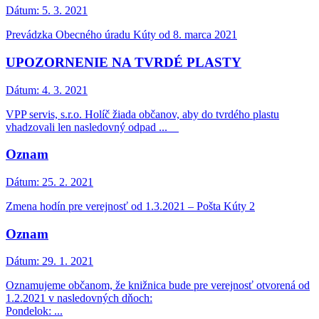
Dátum:
5. 3. 2021
Prevádzka Obecného úradu Kúty od 8. marca 2021
UPOZORNENIE NA TVRDÉ PLASTY
Dátum:
4. 3. 2021
VPP servis, s.r.o. Holíč žiada občanov, aby do tvrdého plastu
vhadzovali len nasledovný odpad ...
Oznam
Dátum:
25. 2. 2021
Zmena hodín pre verejnosť od 1.3.2021 – Pošta Kúty 2
Oznam
Dátum:
29. 1. 2021
Oznamujeme občanom, že knižnica bude pre verejnosť otvorená od
1.2.2021 v nasledovných dňoch:
Pondelok: ...