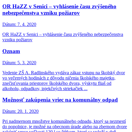
OR HaZZ v Senici – vyhlásenie času zvýšeného
nebezpečenstva vzniku požiarov
Dátum:
7. 4. 2020
OR HaZZ v Senici – vyhlásenie času zvýšeného nebezpečenstva
vzniku požiarov
Oznam
Dátum:
5. 3. 2020
Vedenie ZŠ A. Radlinského vydáva zákaz vstupu na školský dvor
vo večerných hodinách z dôvodu ničenia školského majetku,
znečisťovania priestorov školského dvora, výskytu fliaš od
alkoholu, odpadkov, injekčných striekačiek ...
Možnosť zakúpenia vriec na komunálny odpad
Dátum:
20. 1. 2020
Pri nadmernom množstve komunálneho odpadu, ktorý sa nezmestí
do popolnice, je možné na obecnom úrade alebo na zbernom dvore
zakúpiť vrece veľkosti 120 l so štítkom, ktoré sa vyloží v deň