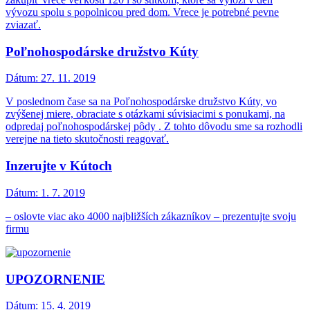
vývozu spolu s popolnicou pred dom. Vrece je potrebné pevne
zviazať.
Poľnohospodárske družstvo Kúty
Dátum:
27. 11. 2019
V poslednom čase sa na Poľnohospodárske družstvo Kúty, vo
zvýšenej miere, obraciate s otázkami súvisiacimi s ponukami, na
odpredaj poľnohospodárskej pôdy . Z tohto dôvodu sme sa rozhodli
verejne na tieto skutočnosti reagovať.
Inzerujte v Kútoch
Dátum:
1. 7. 2019
– oslovte viac ako 4000 najbližších zákazníkov – prezentujte svoju
firmu
UPOZORNENIE
Dátum:
15. 4. 2019