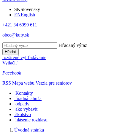
SK
Slovensky
EN
English
+421 34 6999 611
obec@kuty.sk
Hľadaný výraz
Hľadať
rozšírené vyhľadávanie
Vytlačiť
Facebook
RSS
Mapa webu
Verzia pre seniorov
Kontakty
úradná tabuľa
odpady
ako vybaviť
školstvo
hlásenie rozhlasu
Úvodná stránka