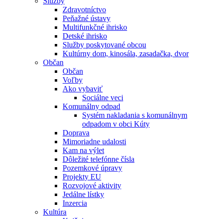
Služby
Zdravotníctvo
Peňažné ústavy
Multifunkčné ihrisko
Detské ihrisko
Služby poskytované obcou
Kultúrny dom, kinosála, zasadačka, dvor
Občan
Občan
Voľby
Ako vybaviť
Sociálne veci
Komunálny odpad
Systém nakladania s komunálnym
odpadom v obci Kúty
Doprava
Mimoriadne udalosti
Kam na výlet
Dôležité telefónne čísla
Pozemkové úpravy
Projekty EU
Rozvojové aktivity
Jedálne lístky
Inzercia
Kultúra