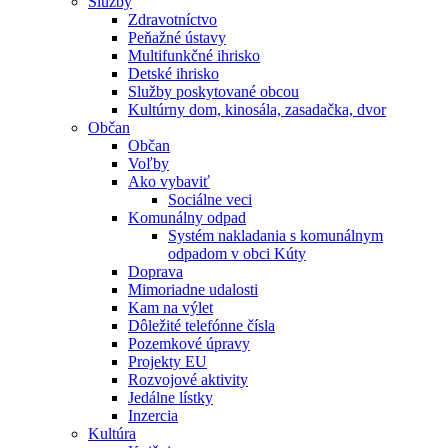
Služby
Zdravotníctvo
Peňažné ústavy
Multifunkčné ihrisko
Detské ihrisko
Služby poskytované obcou
Kultúrny dom, kinosála, zasadačka, dvor
Občan
Občan
Voľby
Ako vybaviť
Sociálne veci
Komunálny odpad
Systém nakladania s komunálnym
odpadom v obci Kúty
Doprava
Mimoriadne udalosti
Kam na výlet
Dôležité telefónne čísla
Pozemkové úpravy
Projekty EU
Rozvojové aktivity
Jedálne lístky
Inzercia
Kultúra