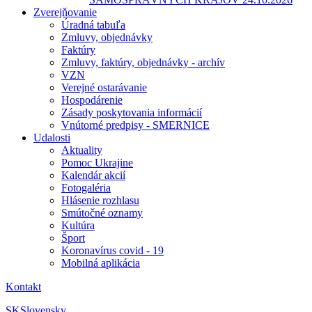
Zverejňovanie
Úradná tabuľa
Zmluvy, objednávky
Faktúry
Zmluvy, faktúry, objednávky - archív
VZN
Verejné ostarávanie
Hospodárenie
Zásady poskytovania informácií
Vnútorné predpisy - SMERNICE
Udalosti
Aktuality
Pomoc Ukrajine
Kalendár akcií
Fotogaléria
Hlásenie rozhlasu
Smútočné oznamy
Kultúra
Šport
Koronavírus covid - 19
Mobilná aplikácia
Kontakt
SK
Slovensky