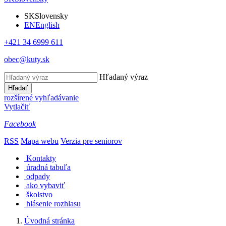
SK
Slovensky
EN
English
+421 34 6999 611
obec@kuty.sk
Hľadaný výraz
Hľadať
rozšírené vyhľadávanie
Vytlačiť
Facebook
RSS
Mapa webu
Verzia pre seniorov
Kontakty
úradná tabuľa
odpady
ako vybaviť
školstvo
hlásenie rozhlasu
Úvodná stránka