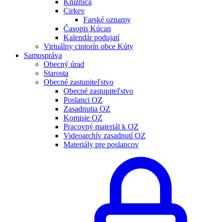
Knižnica
Cirkev
Farské oznamy
Časopis Kúcan
Kalendár podujatí
Virtuálny cintorín obce Kúty
Samospráva
Obecný úrad
Starosta
Obecné zastupiteľstvo
Obecné zastupiteľstvo
Poslanci OZ
Zasadnutia OZ
Komisie OZ
Pracovný materiál k OZ
Videoarchív zasadnutí OZ
Materiály pre poslancov