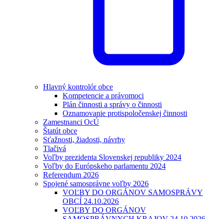
Hlavný kontrolór obce
Kompetencie a právomoci
Plán činnosti a správy o činnosti
Oznamovanie protispoločenskej činnosti
Zamestnanci OcÚ
Štatút obce
Sťažnosti, žiadosti, návrhy
Tlačivá
Voľby prezidenta Slovenskej republiky 2024
Voľby do Európskeho parlamentu 2024
Referendum 2026
Spojené samosprávne voľby 2026
VOĽBY DO ORGÁNOV SAMOSPRÁVY
OBCÍ 24.10.2026
VOĽBY DO ORGÁNOV
SAMOSPRÁVNYCH KRAJOV 24.10.2026