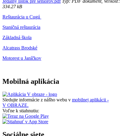
Jedálny lístok pre seniorov.pdf
Typ: PDF dokument, Veľkosť:
334.27 kB
Reštaurácia u Cugú
Staničná reštaurácia
Základná škola
Alcatrass Brodské
Motorest u Janíčkov
Mobilná aplikácia
Sledujte informácie z nášho webu v
mobilnej aplikácii -
V OBRAZE.
Voľne k stiahnutiu:
Sociálne siete