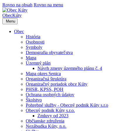
Rovno na obsah
Rovno na menu
Obec
Kúty
Menu
Obec
História
Osobnosti
Symboly
Demografia obyvateľstva
Mapa
Územný plán
Návrh zmeny územného plánu č. 4
Mapa okres Senica
Organizačná štruktúra
Organizačný poriadok obce Kúty
PHSR, KPSS, POH
Ochrana osobných údajov
Školstvo
Pohrebné služby - Obecný podnik Kúty s.r.o
Obecný podnik Kúty s.r.o.
Zmluvy od 2023
Občianske združenia
Nezábudka Kúty, n.o.