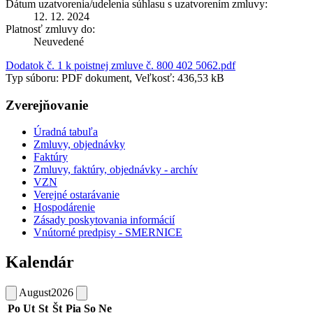
Dátum uzatvorenia/udelenia súhlasu s uzatvorením zmluvy:
12. 12. 2024
Platnosť zmluvy do:
Neuvedené
Dodatok č. 1 k poistnej zmluve č. 800 402 5062.pdf
Typ súboru: PDF dokument, Veľkosť: 436,53 kB
Zverejňovanie
Úradná tabuľa
Zmluvy, objednávky
Faktúry
Zmluvy, faktúry, objednávky - archív
VZN
Verejné ostarávanie
Hospodárenie
Zásady poskytovania informácií
Vnútorné predpisy - SMERNICE
Kalendár
August
2026
Po
Ut
St
Št
Pia
So
Ne