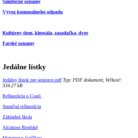
Smútočné oznamy
Vývoz komunálneho odpadu
Kultúrny dom, kinosála, zasadačka, dvor
Farské oznamy
Jedálne lístky
Jedálny lístok pre seniorov.pdf
Typ: PDF dokument, Veľkosť:
334.27 kB
Reštaurácia u Cugú
Staničná reštaurácia
Základná škola
Alcatrass Brodské
Motorest u Janíčkov