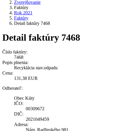
Zverejňovanie
Faktúry
Rok 2021
Faktúry
Detail faktúry 7468
Detail faktúry 7468
Číslo faktúry:
7468
Popis plnenia:
Recyklácia stav.odpadu
Cena:
131,38 EUR
Odberateľ:
Obec Kúty
IČO:
00309672
DIČ:
2021049459
Adresa:
Nám. Radlinského 981