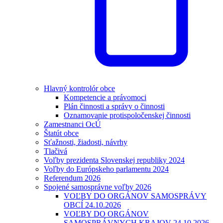
Hlavný kontrolór obce
Kompetencie a právomoci
Plán činnosti a správy o činnosti
Oznamovanie protispoločenskej činnosti
Zamestnanci OcÚ
Štatút obce
Sťažnosti, žiadosti, návrhy
Tlačivá
Voľby prezidenta Slovenskej republiky 2024
Voľby do Európskeho parlamentu 2024
Referendum 2026
Spojené samosprávne voľby 2026
VOĽBY DO ORGÁNOV SAMOSPRÁVY
OBCÍ 24.10.2026
VOĽBY DO ORGÁNOV
SAMOSPRÁVNYCH KRAJOV 24.10.2026