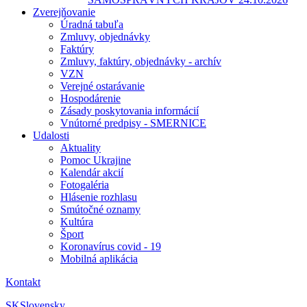
Zverejňovanie
Úradná tabuľa
Zmluvy, objednávky
Faktúry
Zmluvy, faktúry, objednávky - archív
VZN
Verejné ostarávanie
Hospodárenie
Zásady poskytovania informácií
Vnútorné predpisy - SMERNICE
Udalosti
Aktuality
Pomoc Ukrajine
Kalendár akcií
Fotogaléria
Hlásenie rozhlasu
Smútočné oznamy
Kultúra
Šport
Koronavírus covid - 19
Mobilná aplikácia
Kontakt
SK
Slovensky