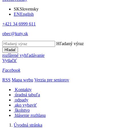
SK
Slovensky
EN
English
+421 34 6999 611
obec@kuty.sk
Hľadaný výraz
Hľadať
rozšírené vyhľadávanie
Vytlačiť
Facebook
RSS
Mapa webu
Verzia pre seniorov
Kontakty
úradná tabuľa
odpady
ako vybaviť
školstvo
hlásenie rozhlasu
Úvodná stránka