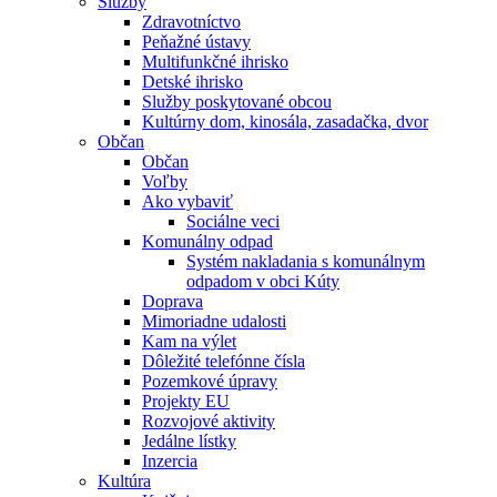
Služby
Zdravotníctvo
Peňažné ústavy
Multifunkčné ihrisko
Detské ihrisko
Služby poskytované obcou
Kultúrny dom, kinosála, zasadačka, dvor
Občan
Občan
Voľby
Ako vybaviť
Sociálne veci
Komunálny odpad
Systém nakladania s komunálnym
odpadom v obci Kúty
Doprava
Mimoriadne udalosti
Kam na výlet
Dôležité telefónne čísla
Pozemkové úpravy
Projekty EU
Rozvojové aktivity
Jedálne lístky
Inzercia
Kultúra