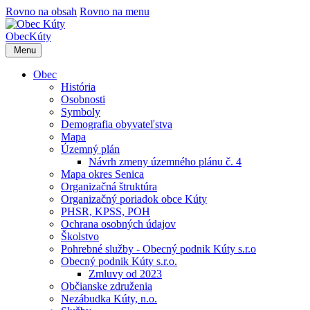
Rovno na obsah
Rovno na menu
Obec
Kúty
Menu
Obec
História
Osobnosti
Symboly
Demografia obyvateľstva
Mapa
Územný plán
Návrh zmeny územného plánu č. 4
Mapa okres Senica
Organizačná štruktúra
Organizačný poriadok obce Kúty
PHSR, KPSS, POH
Ochrana osobných údajov
Školstvo
Pohrebné služby - Obecný podnik Kúty s.r.o
Obecný podnik Kúty s.r.o.
Zmluvy od 2023
Občianske združenia
Nezábudka Kúty, n.o.