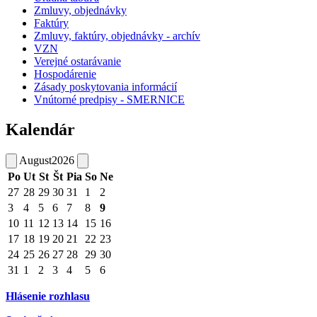
Zmluvy, objednávky
Faktúry
Zmluvy, faktúry, objednávky - archív
VZN
Verejné ostarávanie
Hospodárenie
Zásady poskytovania informácií
Vnútorné predpisy - SMERNICE
Kalendár
August
2026
Po
Ut
St
Št
Pia
So
Ne
27
28
29
30
31
1
2
3
4
5
6
7
8
9
10
11
12
13
14
15
16
17
18
19
20
21
22
23
24
25
26
27
28
29
30
31
1
2
3
4
5
6
Hlásenie rozhlasu