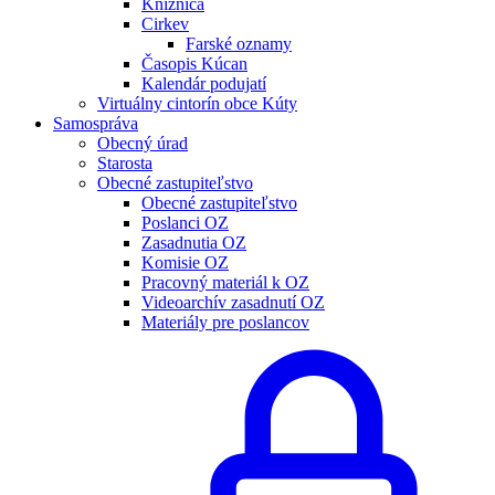
Knižnica
Cirkev
Farské oznamy
Časopis Kúcan
Kalendár podujatí
Virtuálny cintorín obce Kúty
Samospráva
Obecný úrad
Starosta
Obecné zastupiteľstvo
Obecné zastupiteľstvo
Poslanci OZ
Zasadnutia OZ
Komisie OZ
Pracovný materiál k OZ
Videoarchív zasadnutí OZ
Materiály pre poslancov