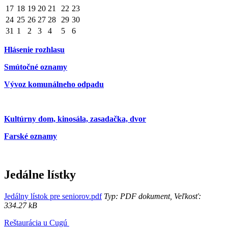
17
18
19
20
21
22
23
24
25
26
27
28
29
30
31
1
2
3
4
5
6
Hlásenie rozhlasu
Smútočné oznamy
Vývoz komunálneho odpadu
Kultúrny dom, kinosála, zasadačka, dvor
Farské oznamy
Jedálne lístky
Jedálny lístok pre seniorov.pdf
Typ: PDF dokument, Veľkosť:
334.27 kB
Reštaurácia u Cugú