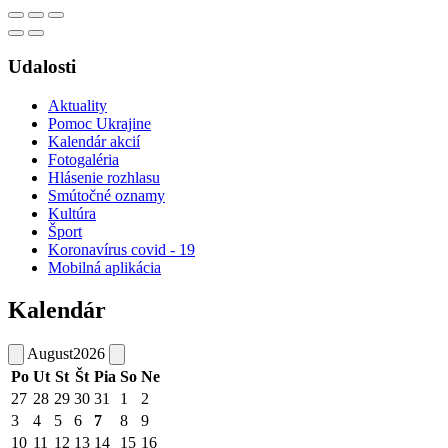
Udalosti
Aktuality
Pomoc Ukrajine
Kalendár akcií
Fotogaléria
Hlásenie rozhlasu
Smútočné oznamy
Kultúra
Šport
Koronavírus covid - 19
Mobilná aplikácia
Kalendár
August
2026
Po
Ut
St
Št
Pia
So
Ne
27
28
29
30
31
1
2
3
4
5
6
7
8
9
10
11
12
13
14
15
16