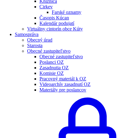
Knižnica
Cirkev
Farské oznamy
Časopis Kúcan
Kalendár podujatí
Virtuálny cintorín obce Kúty
Samospráva
Obecný úrad
Starosta
Obecné zastupiteľstvo
Obecné zastupiteľstvo
Poslanci OZ
Zasadnutia OZ
Komisie OZ
Pracovný materiál k OZ
Videoarchív zasadnutí OZ
Materiály pre poslancov