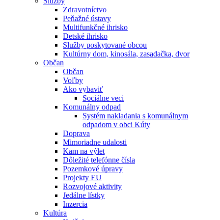
Služby
Zdravotníctvo
Peňažné ústavy
Multifunkčné ihrisko
Detské ihrisko
Služby poskytované obcou
Kultúrny dom, kinosála, zasadačka, dvor
Občan
Občan
Voľby
Ako vybaviť
Sociálne veci
Komunálny odpad
Systém nakladania s komunálnym
odpadom v obci Kúty
Doprava
Mimoriadne udalosti
Kam na výlet
Dôležité telefónne čísla
Pozemkové úpravy
Projekty EU
Rozvojové aktivity
Jedálne lístky
Inzercia
Kultúra