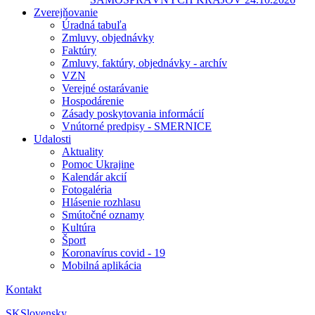
Zverejňovanie
Úradná tabuľa
Zmluvy, objednávky
Faktúry
Zmluvy, faktúry, objednávky - archív
VZN
Verejné ostarávanie
Hospodárenie
Zásady poskytovania informácií
Vnútorné predpisy - SMERNICE
Udalosti
Aktuality
Pomoc Ukrajine
Kalendár akcií
Fotogaléria
Hlásenie rozhlasu
Smútočné oznamy
Kultúra
Šport
Koronavírus covid - 19
Mobilná aplikácia
Kontakt
SK
Slovensky