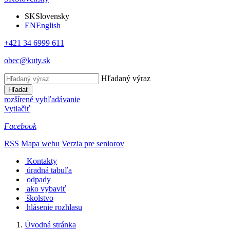
SK
Slovensky
EN
English
+421 34 6999 611
obec@kuty.sk
Hľadaný výraz
Hľadať
rozšírené vyhľadávanie
Vytlačiť
Facebook
RSS
Mapa webu
Verzia pre seniorov
Kontakty
úradná tabuľa
odpady
ako vybaviť
školstvo
hlásenie rozhlasu
Úvodná stránka