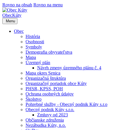
Rovno na obsah
Rovno na menu
Obec
Kúty
Menu
Obec
História
Osobnosti
Symboly
Demografia obyvateľstva
Mapa
Územný plán
Návrh zmeny územného plánu č. 4
Mapa okres Senica
Organizačná štruktúra
Organizačný poriadok obce Kúty
PHSR, KPSS, POH
Ochrana osobných údajov
Školstvo
Pohrebné služby - Obecný podnik Kúty s.r.o
Obecný podnik Kúty s.r.o.
Zmluvy od 2023
Občianske združenia
Nezábudka Kúty, n.o.