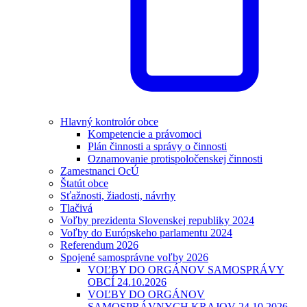
Hlavný kontrolór obce
Kompetencie a právomoci
Plán činnosti a správy o činnosti
Oznamovanie protispoločenskej činnosti
Zamestnanci OcÚ
Štatút obce
Sťažnosti, žiadosti, návrhy
Tlačivá
Voľby prezidenta Slovenskej republiky 2024
Voľby do Európskeho parlamentu 2024
Referendum 2026
Spojené samosprávne voľby 2026
VOĽBY DO ORGÁNOV SAMOSPRÁVY
OBCÍ 24.10.2026
VOĽBY DO ORGÁNOV
SAMOSPRÁVNYCH KRAJOV 24.10.2026