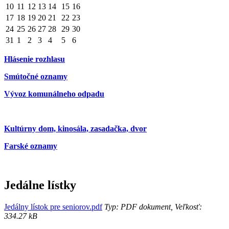
10
11
12
13
14
15
16
17
18
19
20
21
22
23
24
25
26
27
28
29
30
31
1
2
3
4
5
6
Hlásenie rozhlasu
Smútočné oznamy
Vývoz komunálneho odpadu
Kultúrny dom, kinosála, zasadačka, dvor
Farské oznamy
Jedálne lístky
Jedálny lístok pre seniorov.pdf
Typ: PDF dokument, Veľkosť:
334.27 kB