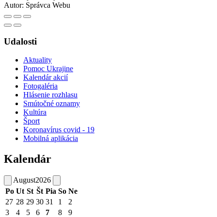
Autor:
Správca Webu
Udalosti
Aktuality
Pomoc Ukrajine
Kalendár akcií
Fotogaléria
Hlásenie rozhlasu
Smútočné oznamy
Kultúra
Šport
Koronavírus covid - 19
Mobilná aplikácia
Kalendár
August
2026
Po
Ut
St
Št
Pia
So
Ne
27
28
29
30
31
1
2
3
4
5
6
7
8
9