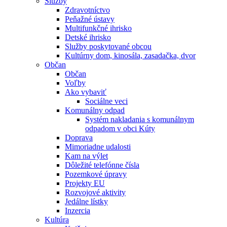
Služby
Zdravotníctvo
Peňažné ústavy
Multifunkčné ihrisko
Detské ihrisko
Služby poskytované obcou
Kultúrny dom, kinosála, zasadačka, dvor
Občan
Občan
Voľby
Ako vybaviť
Sociálne veci
Komunálny odpad
Systém nakladania s komunálnym
odpadom v obci Kúty
Doprava
Mimoriadne udalosti
Kam na výlet
Dôležité telefónne čísla
Pozemkové úpravy
Projekty EU
Rozvojové aktivity
Jedálne lístky
Inzercia
Kultúra