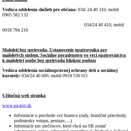
Vedúca oddelenia služieb pre občana
: 034/ 24 40 310, mobil
0905 582 132
034/24 40 410, mobil
0918 794 210
Maloletí bez sprievodu, Ustanovenie opatrovníka pre
maloletých súdom, Sociálne poradenstvo vo veci opatrovníctva
k maloletej osobe bez sprievodu blízkou osobou
Vedúca oddelenia sociálnoprávnej ochrany detí a sociálnej
kurately:
034/24 40 600, mobil 0918 530 011
Užitočná web stránka
www.ua.gov.sk
Informácie o prechode cez hranicu (rady, hraničné priechody,
podmienky vstupu, peniaze, ...)
Informácie pre utečencov, ktorí chcú na SR zostať