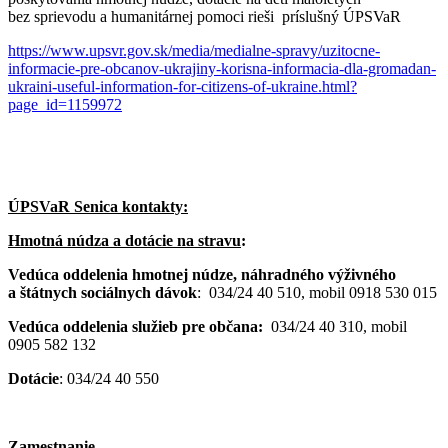
bez sprievodu a humanitárnej pomoci rieši príslušný ÚPSVaR
https://www.upsvr.gov.sk/media/medialne-spravy/uzitocne-
informacie-pre-obcanov-ukrajiny-korisna-informacia-dla-gromadan-
ukraini-useful-information-for-citizens-of-ukraine.html?
page_id=1159972
ÚPSVaR Senica kontakty:
Hmotná núdza a dotácie na stravu
:
Vedúca oddelenia hmotnej núdze, náhradného výživného
a štátnych sociálnych dávok
: 034/24 40 510, mobil 0918 530 015
Vedúca oddelenia služieb pre občana:
034/24 40 310, mobil
0905 582 132
Dotácie
: 034/24 40 550
Zamestnanie