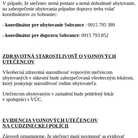
V prípade, že utečenec nemá peniaze a nemá dohodnuté ubytovanie,
na zabezpečenie ubytovania prípadne dopravy treba volať
koordinátorov zo Sobraniec:
-
koordinátor pre ubytovanie Sobrance
: 0915 795 389
-
koordinátor pre dopravu Sobrance
: 0915 793 852
ZDRAVOTNÁ STAROSTLIVOSŤ O VOJNOVÝCH
UTEČENCOV
Všeobecná zdravotná starostlivosť vojnovým utečencom
ubytovaných v súkromí bude zabezpečovaná všeobecným lekárom,
ktorý poskytuje starostlivosť rodine ubytovateľa.
Utečencom ubytovaným v zariadení bude pridelený lekár
v spolupráci s VÚC.
EVIDENCIA VOJNOVÝCH UTEČENCOV
NA CUDZINECKEJ POLÍCII
Zároveň oznamujeme, že utečenci majú povinnosť sa evidovať