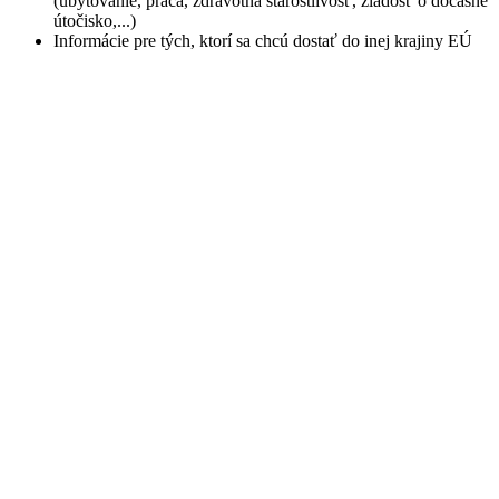
(ubytovanie, práca, zdravotná starostlivosť, žiadosť o dočasné
útočisko,...)
Informácie pre tých, ktorí sa chcú dostať do inej krajiny EÚ