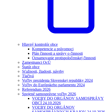
Hlavný kontrolór obce
Kompetencie a právomoci
Plán činnosti a správy o činnosti
Oznamovanie protispoločenskej činnosti
Zamestnanci OcÚ
Štatút obce
Sťažnosti, žiadosti, návrhy
Tlačivá
Voľby prezidenta Slovenskej republiky 2024
Voľby do Európskeho parlamentu 2024
Referendum 2026
Spojené samosprávne voľby 2026
VOĽBY DO ORGÁNOV SAMOSPRÁVY
OBCÍ 24.10.2026
VOĽBY DO ORGÁNOV
SAMOSPRÁVNYCH KRAJOV 24.10.2026