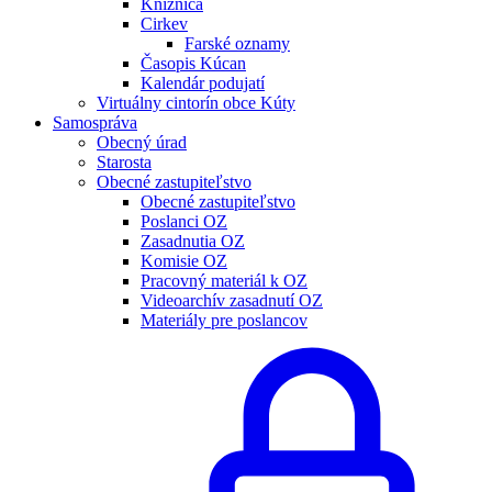
Knižnica
Cirkev
Farské oznamy
Časopis Kúcan
Kalendár podujatí
Virtuálny cintorín obce Kúty
Samospráva
Obecný úrad
Starosta
Obecné zastupiteľstvo
Obecné zastupiteľstvo
Poslanci OZ
Zasadnutia OZ
Komisie OZ
Pracovný materiál k OZ
Videoarchív zasadnutí OZ
Materiály pre poslancov