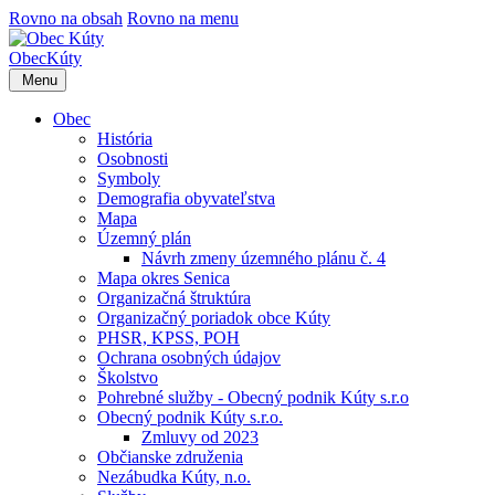
Rovno na obsah
Rovno na menu
Obec
Kúty
Menu
Obec
História
Osobnosti
Symboly
Demografia obyvateľstva
Mapa
Územný plán
Návrh zmeny územného plánu č. 4
Mapa okres Senica
Organizačná štruktúra
Organizačný poriadok obce Kúty
PHSR, KPSS, POH
Ochrana osobných údajov
Školstvo
Pohrebné služby - Obecný podnik Kúty s.r.o
Obecný podnik Kúty s.r.o.
Zmluvy od 2023
Občianske združenia
Nezábudka Kúty, n.o.