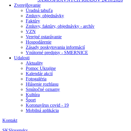
Zverejňovanie
Úradná tabuľa
Zmluvy, objednávky
Faktúry
Zmluvy, faktúry, objednávky - archív
VZN
Verejné ostarávanie
Hospodárenie
Zásady poskytovania informácií
Vnútorné predpisy - SMERNICE
Udalosti
Aktuality
Pomoc Ukrajine
Kalendár akcií
Fotogaléria
Hlásenie rozhlasu
Smútočné oznamy
Kultúra
Šport
Koronavírus covid - 19
Mobilná aplikácia
Kontakt
SK
Slovensky