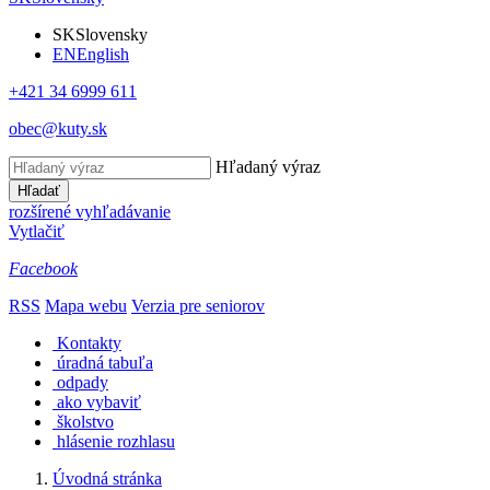
SK
Slovensky
EN
English
+421 34 6999 611
obec@kuty.sk
Hľadaný výraz
Hľadať
rozšírené vyhľadávanie
Vytlačiť
Facebook
RSS
Mapa webu
Verzia pre seniorov
Kontakty
úradná tabuľa
odpady
ako vybaviť
školstvo
hlásenie rozhlasu
Úvodná stránka