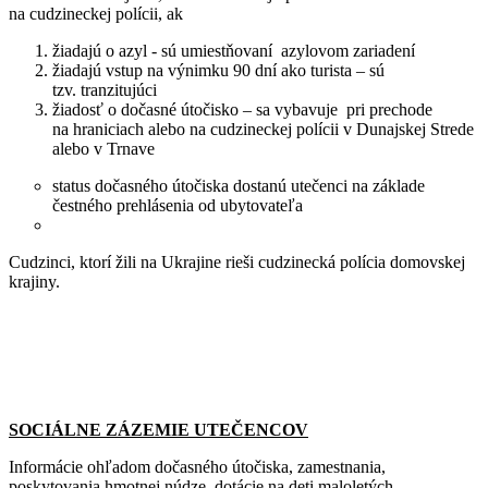
na cudzineckej polícii, ak
žiadajú o azyl - sú umiestňovaní azylovom zariadení
žiadajú vstup na výnimku 90 dní ako turista – sú
tzv. tranzitujúci
žiadosť o dočasné útočisko – sa vybavuje pri prechode
na hraniciach alebo na cudzineckej polícii v Dunajskej Strede
alebo v Trnave
status dočasného útočiska dostanú utečenci na základe
čestného prehlásenia od ubytovateľa
Cudzinci, ktorí žili na Ukrajine rieši cudzinecká polícia domovskej
krajiny.
SOCIÁLNE ZÁZEMIE UTEČENCOV
Informácie ohľadom dočasného útočiska, zamestnania,
poskytovania hmotnej núdze, dotácie na deti maloletých