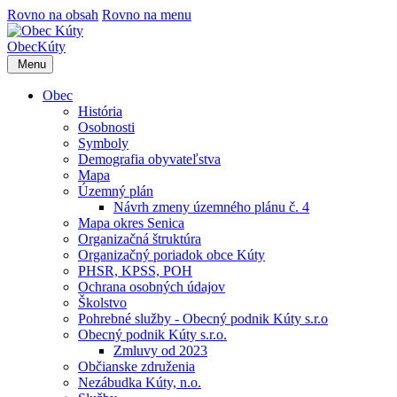
Rovno na obsah
Rovno na menu
Obec
Kúty
Menu
Obec
História
Osobnosti
Symboly
Demografia obyvateľstva
Mapa
Územný plán
Návrh zmeny územného plánu č. 4
Mapa okres Senica
Organizačná štruktúra
Organizačný poriadok obce Kúty
PHSR, KPSS, POH
Ochrana osobných údajov
Školstvo
Pohrebné služby - Obecný podnik Kúty s.r.o
Obecný podnik Kúty s.r.o.
Zmluvy od 2023
Občianske združenia
Nezábudka Kúty, n.o.