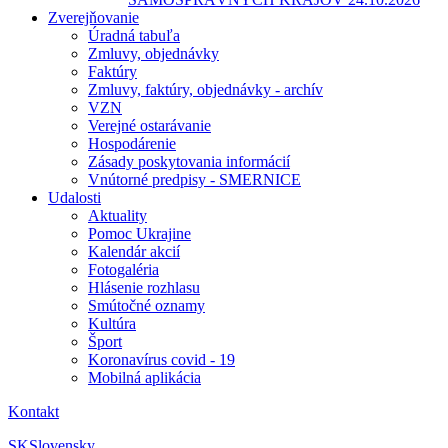
Zverejňovanie
Úradná tabuľa
Zmluvy, objednávky
Faktúry
Zmluvy, faktúry, objednávky - archív
VZN
Verejné ostarávanie
Hospodárenie
Zásady poskytovania informácií
Vnútorné predpisy - SMERNICE
Udalosti
Aktuality
Pomoc Ukrajine
Kalendár akcií
Fotogaléria
Hlásenie rozhlasu
Smútočné oznamy
Kultúra
Šport
Koronavírus covid - 19
Mobilná aplikácia
Kontakt
SK
Slovensky