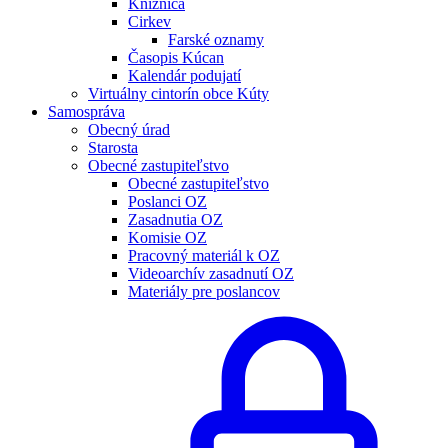
Knižnica
Cirkev
Farské oznamy
Časopis Kúcan
Kalendár podujatí
Virtuálny cintorín obce Kúty
Samospráva
Obecný úrad
Starosta
Obecné zastupiteľstvo
Obecné zastupiteľstvo
Poslanci OZ
Zasadnutia OZ
Komisie OZ
Pracovný materiál k OZ
Videoarchív zasadnutí OZ
Materiály pre poslancov