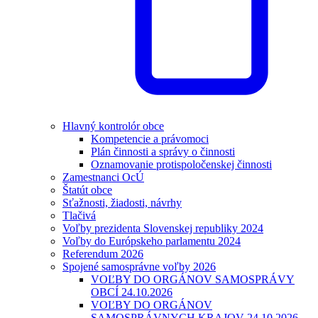
Hlavný kontrolór obce
Kompetencie a právomoci
Plán činnosti a správy o činnosti
Oznamovanie protispoločenskej činnosti
Zamestnanci OcÚ
Štatút obce
Sťažnosti, žiadosti, návrhy
Tlačivá
Voľby prezidenta Slovenskej republiky 2024
Voľby do Európskeho parlamentu 2024
Referendum 2026
Spojené samosprávne voľby 2026
VOĽBY DO ORGÁNOV SAMOSPRÁVY
OBCÍ 24.10.2026
VOĽBY DO ORGÁNOV
SAMOSPRÁVNYCH KRAJOV 24.10.2026