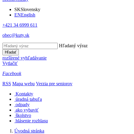
SK
Slovensky
EN
English
+421 34 6999 611
obec@kuty.sk
Hľadaný výraz
Hľadať
rozšírené vyhľadávanie
Vytlačiť
Facebook
RSS
Mapa webu
Verzia pre seniorov
Kontakty
úradná tabuľa
odpady
ako vybaviť
školstvo
hlásenie rozhlasu
Úvodná stránka