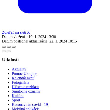
Zdieľať na sieti X
Dátum vloženia:
19. 1. 2024 13:30
Dátum poslednej aktualizácie:
22. 1. 2024 10:15
Udalosti
Aktuality
Pomoc Ukrajine
Kalendár akcií
Fotogaléria
Hlásenie rozhlasu
Smútočné oznamy
Kultúra
Šport
Koronavírus covid - 19
Mobilná aplikácia