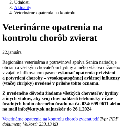
Udalosti
Aktuality
Veterinárne opatrenia na kontrolu...
Veterinárne opatrenia na
kontrolu chorôb zvierat
22.januára
Regionálna veterinárna a potravinová správa Senica nariaďuje
obciam a všetkým chovateľom hydiny a iného vtáctva držaného
v zajatí v infikovanom pásme
vykonať opatrenia pri zistení
a potvrdení choroby – vysokopatogénnej aviárnej influenzy
(vtáčej chrípky) uvedené v prílohe tohto oznamu.
Z uvedeného dôvodu žiadame všetkých chovateľov hydiny
a iných vtákov, aby svoj chov nahlásili telefonicky v čase
úradných hodín obecného úradu na č.t. 034/ 699 9611 alebo
na mail info@kuty.sk najneskôr do 26.1.2024
Veterinárne opatrenia na kontrolu chorob zvierat.pdf
Typ: PDF
dokument, Velkosť: 233.13 kB