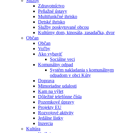
Služby
Zdravotníctvo
Peňažné ústavy
Multifunkčné ihrisko
Detské ihrisko
Služby poskytované obcou
Kultúrny dom, kinosála, zasadačka, dvor
Občan
Občan
Voľby
Ako vybaviť
Sociálne veci
Komunálny odpad
Systém nakladania s komunálnym
odpadom v obci Kúty
Doprava
Mimoriadne udalosti
Kam na výlet
Dôležité telefónne čísla
Pozemkové úpravy
Projekty EU
Rozvojové aktivity
Jedálne lístky
Inzercia
Kultúra