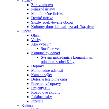
Služby
Zdravotníctvo
Peňažné ústavy
Multifunkčné ihrisko
Detské ihrisko
Služby poskytované obcou
Kultúrny dom, kinosála, zasadačka, dvor
Občan
Občan
Voľby
Ako vybaviť
Sociálne veci
Komunálny odpad
Systém nakladania s komunálnym
odpadom v obci Kúty
Doprava
Mimoriadne udalosti
Kam na výlet
Dôležité telefónne čísla
Pozemkové úpravy
Projekty EU
Rozvojové aktivity
Jedálne lístky
Inzercia
Kultúra