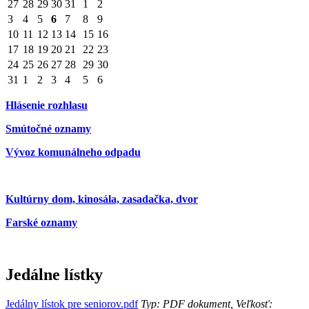
27
28
29
30
31
1
2
3
4
5
6
7
8
9
10
11
12
13
14
15
16
17
18
19
20
21
22
23
24
25
26
27
28
29
30
31
1
2
3
4
5
6
Hlásenie rozhlasu
Smútočné oznamy
Vývoz komunálneho odpadu
Kultúrny dom, kinosála, zasadačka, dvor
Farské oznamy
Jedálne lístky
Jedálny lístok pre seniorov.pdf
Typ: PDF dokument, Veľkosť: