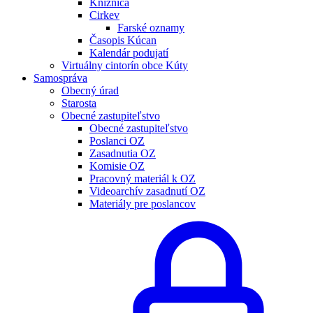
Knižnica
Cirkev
Farské oznamy
Časopis Kúcan
Kalendár podujatí
Virtuálny cintorín obce Kúty
Samospráva
Obecný úrad
Starosta
Obecné zastupiteľstvo
Obecné zastupiteľstvo
Poslanci OZ
Zasadnutia OZ
Komisie OZ
Pracovný materiál k OZ
Videoarchív zasadnutí OZ
Materiály pre poslancov