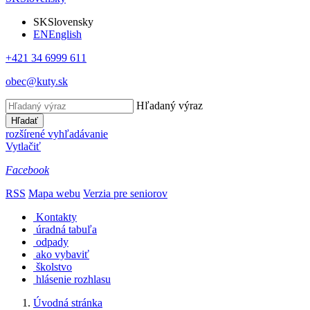
SK
Slovensky
EN
English
+421 34 6999 611
obec@kuty.sk
Hľadaný výraz
Hľadať
rozšírené vyhľadávanie
Vytlačiť
Facebook
RSS
Mapa webu
Verzia pre seniorov
Kontakty
úradná tabuľa
odpady
ako vybaviť
školstvo
hlásenie rozhlasu
Úvodná stránka