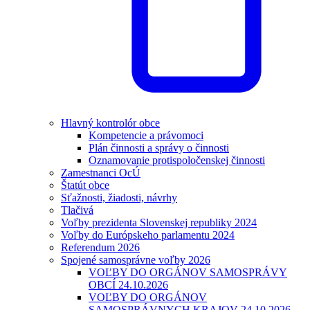
Hlavný kontrolór obce
Kompetencie a právomoci
Plán činnosti a správy o činnosti
Oznamovanie protispoločenskej činnosti
Zamestnanci OcÚ
Štatút obce
Sťažnosti, žiadosti, návrhy
Tlačivá
Voľby prezidenta Slovenskej republiky 2024
Voľby do Európskeho parlamentu 2024
Referendum 2026
Spojené samosprávne voľby 2026
VOĽBY DO ORGÁNOV SAMOSPRÁVY
OBCÍ 24.10.2026
VOĽBY DO ORGÁNOV
SAMOSPRÁVNYCH KRAJOV 24.10.2026