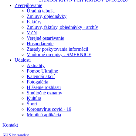
Zverejňovanie
Úradná tabuľa
Zmluvy, objednávky
Faktúry
Zmluvy, faktúry, objednávky - archív
VZN
Verejné ostarávanie
Hospodárenie
Zásady poskytovania informácií
Vnútorné predpisy - SMERNICE
Udalosti
Aktuality
Pomoc Ukrajine
Kalendár akcií
Fotogaléria
Hlásenie rozhlasu
Smútočné oznamy
Kultúra
Šport
Koronavírus covid - 19
Mobilná aplikácia
Kontakt
SK
Slovensky