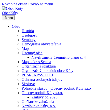
Rovno na obsah
Rovno na menu
Obec
Kúty
Menu
Obec
História
Osobnosti
Symboly
Demografia obyvateľstva
Mapa
Územný plán
Návrh zmeny územného plánu č. 4
Mapa okres Senica
Organizačná štruktúra
Organizačný poriadok obce Kúty
PHSR, KPSS, POH
Ochrana osobných údajov
Školstvo
Pohrebné služby - Obecný podnik Kúty s.r.o
Obecný podnik Kúty s.r.o.
Zmluvy od 2023
Občianske združenia
Nezábudka Kúty, n.o.