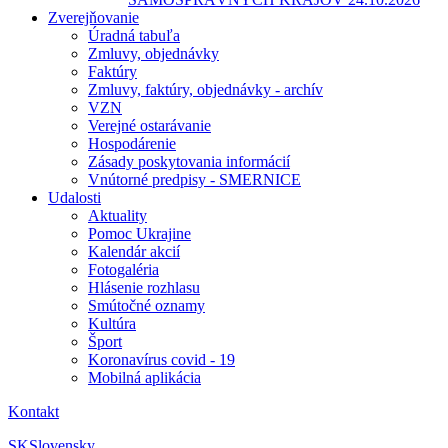
Zverejňovanie
Úradná tabuľa
Zmluvy, objednávky
Faktúry
Zmluvy, faktúry, objednávky - archív
VZN
Verejné ostarávanie
Hospodárenie
Zásady poskytovania informácií
Vnútorné predpisy - SMERNICE
Udalosti
Aktuality
Pomoc Ukrajine
Kalendár akcií
Fotogaléria
Hlásenie rozhlasu
Smútočné oznamy
Kultúra
Šport
Koronavírus covid - 19
Mobilná aplikácia
Kontakt
SK
Slovensky