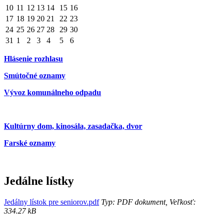
10
11
12
13
14
15
16
17
18
19
20
21
22
23
24
25
26
27
28
29
30
31
1
2
3
4
5
6
Hlásenie rozhlasu
Smútočné oznamy
Vývoz komunálneho odpadu
Kultúrny dom, kinosála, zasadačka, dvor
Farské oznamy
Jedálne lístky
Jedálny lístok pre seniorov.pdf
Typ: PDF dokument, Veľkosť:
334.27 kB