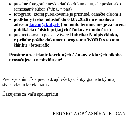
prosíme fotografie nevkladať do dokumentu, ale poslať ako
samostatný súbor (*.jpg, *.png)
fotografiu, ktorej publikovanie je prioritné, označte číslom 1
podklady treba odoslať do 03.07.2026 na e-mailovú
adresu:
kucan@kuty.sk
(po tomto termíne nie je zaručená
publikácia ďalších prijatých článkov v tomto čísle)
predmet e-mailu poslať v tvare
Rubrika: Nadpis článku,
v prílohe pošlite dokument programu WORD s textom
článku +fotografie
Prosíme o zasielanie korektných článkov v ktorých nikoho
neosočujete a neobviňujete!
Pred vydaním čísla prechádzajú všetky články gramatickými aj
štylistickými korektúrami.
Ďakujeme za Vašu spoluprácu!
REDAKCIA OBČASNÍKA KÚCAN