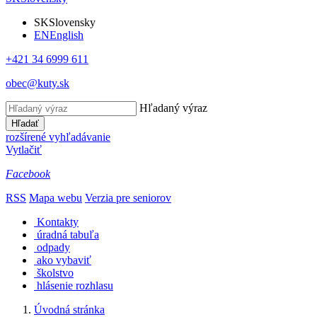
SK
Slovensky
EN
English
+421 34 6999 611
obec@kuty.sk
Hľadaný výraz
Hľadať
rozšírené vyhľadávanie
Vytlačiť
Facebook
RSS
Mapa webu
Verzia pre seniorov
Kontakty
úradná tabuľa
odpady
ako vybaviť
školstvo
hlásenie rozhlasu
Úvodná stránka