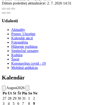
Dátum poslednej aktualizácie:
2. 7. 2026 14:31
Udalosti
Aktuality
Pomoc Ukrajine
Kalendár akcií
Fotogaléria
Hlásenie rozhlasu
Smútočné oznamy
Kultúra
Šport
Koronavírus covid - 19
Mobilná aplikácia
Kalendár
August
2026
Po
Ut
St
Št
Pia
So
Ne
27
28
29
30
31
1
2
3
4
5
6
7
8
9