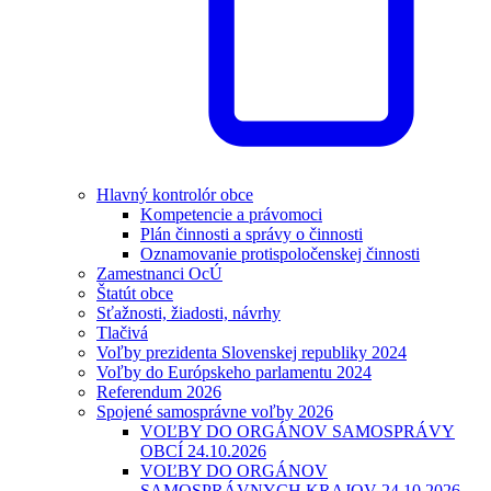
Hlavný kontrolór obce
Kompetencie a právomoci
Plán činnosti a správy o činnosti
Oznamovanie protispoločenskej činnosti
Zamestnanci OcÚ
Štatút obce
Sťažnosti, žiadosti, návrhy
Tlačivá
Voľby prezidenta Slovenskej republiky 2024
Voľby do Európskeho parlamentu 2024
Referendum 2026
Spojené samosprávne voľby 2026
VOĽBY DO ORGÁNOV SAMOSPRÁVY
OBCÍ 24.10.2026
VOĽBY DO ORGÁNOV
SAMOSPRÁVNYCH KRAJOV 24.10.2026