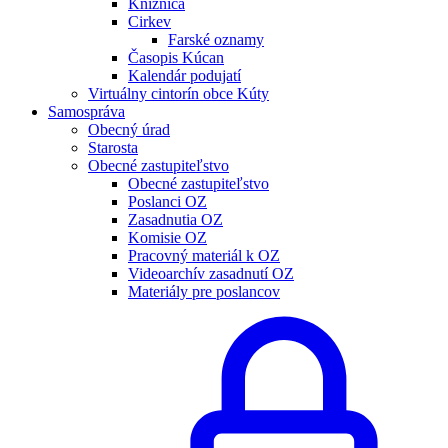
Knižnica
Cirkev
Farské oznamy
Časopis Kúcan
Kalendár podujatí
Virtuálny cintorín obce Kúty
Samospráva
Obecný úrad
Starosta
Obecné zastupiteľstvo
Obecné zastupiteľstvo
Poslanci OZ
Zasadnutia OZ
Komisie OZ
Pracovný materiál k OZ
Videoarchív zasadnutí OZ
Materiály pre poslancov