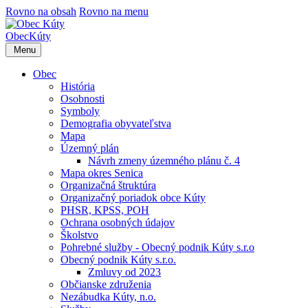
Rovno na obsah
Rovno na menu
Obec
Kúty
Menu
Obec
História
Osobnosti
Symboly
Demografia obyvateľstva
Mapa
Územný plán
Návrh zmeny územného plánu č. 4
Mapa okres Senica
Organizačná štruktúra
Organizačný poriadok obce Kúty
PHSR, KPSS, POH
Ochrana osobných údajov
Školstvo
Pohrebné služby - Obecný podnik Kúty s.r.o
Obecný podnik Kúty s.r.o.
Zmluvy od 2023
Občianske združenia
Nezábudka Kúty, n.o.