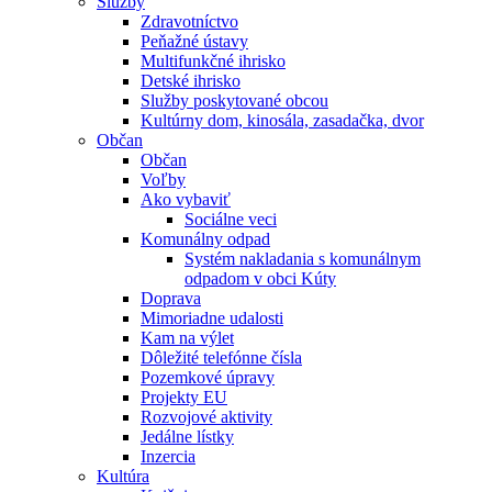
Služby
Zdravotníctvo
Peňažné ústavy
Multifunkčné ihrisko
Detské ihrisko
Služby poskytované obcou
Kultúrny dom, kinosála, zasadačka, dvor
Občan
Občan
Voľby
Ako vybaviť
Sociálne veci
Komunálny odpad
Systém nakladania s komunálnym
odpadom v obci Kúty
Doprava
Mimoriadne udalosti
Kam na výlet
Dôležité telefónne čísla
Pozemkové úpravy
Projekty EU
Rozvojové aktivity
Jedálne lístky
Inzercia
Kultúra