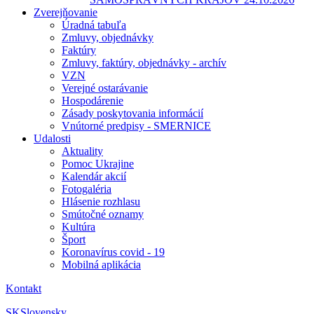
Zverejňovanie
Úradná tabuľa
Zmluvy, objednávky
Faktúry
Zmluvy, faktúry, objednávky - archív
VZN
Verejné ostarávanie
Hospodárenie
Zásady poskytovania informácií
Vnútorné predpisy - SMERNICE
Udalosti
Aktuality
Pomoc Ukrajine
Kalendár akcií
Fotogaléria
Hlásenie rozhlasu
Smútočné oznamy
Kultúra
Šport
Koronavírus covid - 19
Mobilná aplikácia
Kontakt
SK
Slovensky