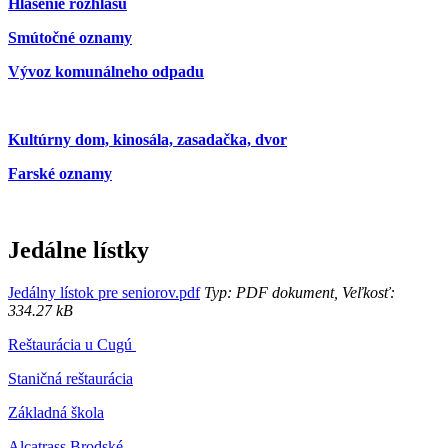
Hlásenie rozhlasu
Smútočné oznamy
Vývoz komunálneho odpadu
Kultúrny dom, kinosála, zasadačka, dvor
Farské oznamy
Jedálne lístky
Jedálny lístok pre seniorov.pdf
Typ: PDF dokument, Veľkosť:
334.27 kB
Reštaurácia u Cugú
Staničná reštaurácia
Základná škola
Alcatrass Brodské