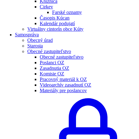
Knižnica
Cirkev
Farské oznamy
Časopis Kúcan
Kalendár podujatí
Virtuálny cintorín obce Kúty
Samospráva
Obecný úrad
Starosta
Obecné zastupiteľstvo
Obecné zastupiteľstvo
Poslanci OZ
Zasadnutia OZ
Komisie OZ
Pracovný materiál k OZ
Videoarchív zasadnutí OZ
Materiály pre poslancov