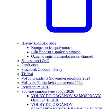
Hlavný kontrolór obce
Kompetencie a právomoci
Plán činnosti a správy o činnosti
Oznamovanie protispoločenskej činnosti
Zamestnanci OcÚ
Štatút obce
Sťažnosti, žiadosti, návrhy
Tlačivá
Voľby prezidenta Slovenskej republiky 2024
Voľby do Európskeho parlamentu 2024
Referendum 2026
Spojené samosprávne voľby 2026
VOĽBY DO ORGÁNOV SAMOSPRÁVY
OBCÍ 24.10.2026
VOĽBY DO ORGÁNOV
SAMOSPRÁVNYCH KRAJOV 24.10.2026