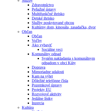
Služby
Zdravotníctvo
Peňažné ústavy
Multifunkčné ihrisko
Detské ihrisko
Služby poskytované obcou
Kultúrny dom, kinosála, zasadačka, dvor
Občan
Občan
Voľby
Ako vybaviť
Sociálne veci
Komunálny odpad
Systém nakladania s komunálnym
odpadom v obci Kúty
Doprava
Mimoriadne udalosti
Kam na výlet
Dôležité telefónne čísla
Pozemkové úpravy
Projekty EU
Rozvojové aktivity
Jedálne lístky
Inzercia
Kultúra