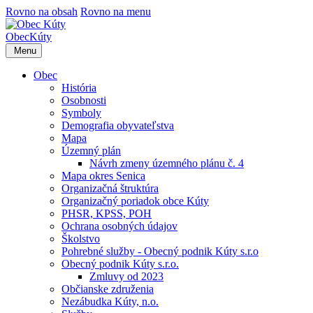
Rovno na obsah
Rovno na menu
Obec
Kúty
Menu
Obec
História
Osobnosti
Symboly
Demografia obyvateľstva
Mapa
Územný plán
Návrh zmeny územného plánu č. 4
Mapa okres Senica
Organizačná štruktúra
Organizačný poriadok obce Kúty
PHSR, KPSS, POH
Ochrana osobných údajov
Školstvo
Pohrebné služby - Obecný podnik Kúty s.r.o
Obecný podnik Kúty s.r.o.
Zmluvy od 2023
Občianske združenia
Nezábudka Kúty, n.o.