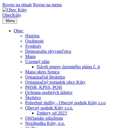
Rovno na obsah
Rovno na menu
Obec
Kúty
Menu
Obec
História
Osobnosti
Symboly
Demografia obyvateľstva
Mapa
Územný plán
Návrh zmeny územného plánu č. 4
Mapa okres Senica
Organizačná štruktúra
Organizačný poriadok obce Kúty
PHSR, KPSS, POH
Ochrana osobných údajov
Školstvo
Pohrebné služby - Obecný podnik Kúty s.r.o
Obecný podnik Kúty s.r.o.
Zmluvy od 2023
Občianske združenia
Nezábudka Kúty, n.o.