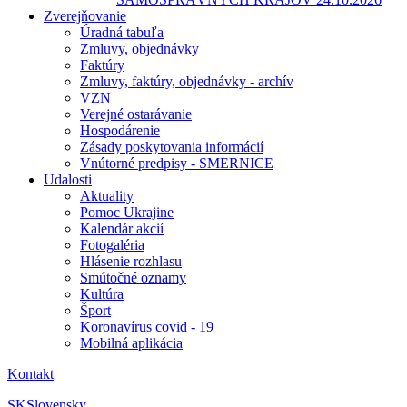
Zverejňovanie
Úradná tabuľa
Zmluvy, objednávky
Faktúry
Zmluvy, faktúry, objednávky - archív
VZN
Verejné ostarávanie
Hospodárenie
Zásady poskytovania informácií
Vnútorné predpisy - SMERNICE
Udalosti
Aktuality
Pomoc Ukrajine
Kalendár akcií
Fotogaléria
Hlásenie rozhlasu
Smútočné oznamy
Kultúra
Šport
Koronavírus covid - 19
Mobilná aplikácia
Kontakt
SK
Slovensky