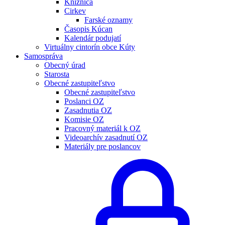
Knižnica
Cirkev
Farské oznamy
Časopis Kúcan
Kalendár podujatí
Virtuálny cintorín obce Kúty
Samospráva
Obecný úrad
Starosta
Obecné zastupiteľstvo
Obecné zastupiteľstvo
Poslanci OZ
Zasadnutia OZ
Komisie OZ
Pracovný materiál k OZ
Videoarchív zasadnutí OZ
Materiály pre poslancov