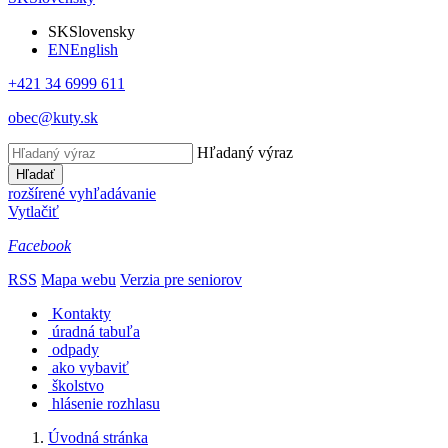
SK
Slovensky
EN
English
+421 34 6999 611
obec@kuty.sk
Hľadaný výraz
Hľadať
rozšírené vyhľadávanie
Vytlačiť
Facebook
RSS
Mapa webu
Verzia pre seniorov
Kontakty
úradná tabuľa
odpady
ako vybaviť
školstvo
hlásenie rozhlasu
Úvodná stránka