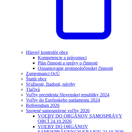
Hlavný kontrolór obce
Kompetencie a právomoci
Plán činnosti a správy o činnosti
Oznamovanie protispoločenskej činnosti
Zamestnanci OcÚ
Štatút obce
Sťažnosti, žiadosti, návrhy
Tlačivá
Voľby prezidenta Slovenskej republiky 2024
Voľby do Európskeho parlamentu 2024
Referendum 2026
Spojené samosprávne voľby 2026
VOĽBY DO ORGÁNOV SAMOSPRÁVY
OBCÍ 24.10.2026
VOĽBY DO ORGÁNOV
SAMOSPRÁVNYCH KRAJOV 24.10.2026