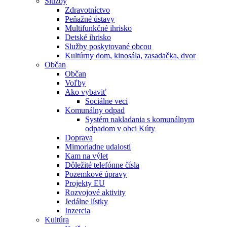
Služby
Zdravotníctvo
Peňažné ústavy
Multifunkčné ihrisko
Detské ihrisko
Služby poskytované obcou
Kultúrny dom, kinosála, zasadačka, dvor
Občan
Občan
Voľby
Ako vybaviť
Sociálne veci
Komunálny odpad
Systém nakladania s komunálnym
odpadom v obci Kúty
Doprava
Mimoriadne udalosti
Kam na výlet
Dôležité telefónne čísla
Pozemkové úpravy
Projekty EU
Rozvojové aktivity
Jedálne lístky
Inzercia
Kultúra