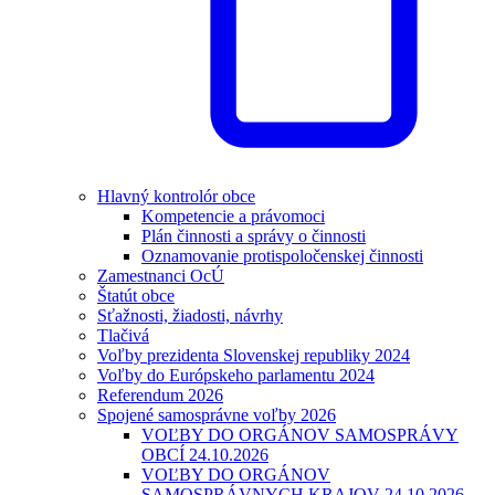
Hlavný kontrolór obce
Kompetencie a právomoci
Plán činnosti a správy o činnosti
Oznamovanie protispoločenskej činnosti
Zamestnanci OcÚ
Štatút obce
Sťažnosti, žiadosti, návrhy
Tlačivá
Voľby prezidenta Slovenskej republiky 2024
Voľby do Európskeho parlamentu 2024
Referendum 2026
Spojené samosprávne voľby 2026
VOĽBY DO ORGÁNOV SAMOSPRÁVY
OBCÍ 24.10.2026
VOĽBY DO ORGÁNOV
SAMOSPRÁVNYCH KRAJOV 24.10.2026