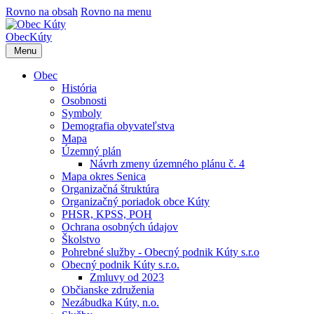
Rovno na obsah
Rovno na menu
Obec
Kúty
Menu
Obec
História
Osobnosti
Symboly
Demografia obyvateľstva
Mapa
Územný plán
Návrh zmeny územného plánu č. 4
Mapa okres Senica
Organizačná štruktúra
Organizačný poriadok obce Kúty
PHSR, KPSS, POH
Ochrana osobných údajov
Školstvo
Pohrebné služby - Obecný podnik Kúty s.r.o
Obecný podnik Kúty s.r.o.
Zmluvy od 2023
Občianske združenia
Nezábudka Kúty, n.o.