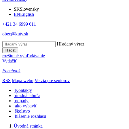
SK
Slovensky
EN
English
+421 34 6999 611
obec@kuty.sk
Hľadaný výraz
Hľadať
rozšírené vyhľadávanie
Vytlačiť
Facebook
RSS
Mapa webu
Verzia pre seniorov
Kontakty
úradná tabuľa
odpady
ako vybaviť
školstvo
hlásenie rozhlasu
Úvodná stránka