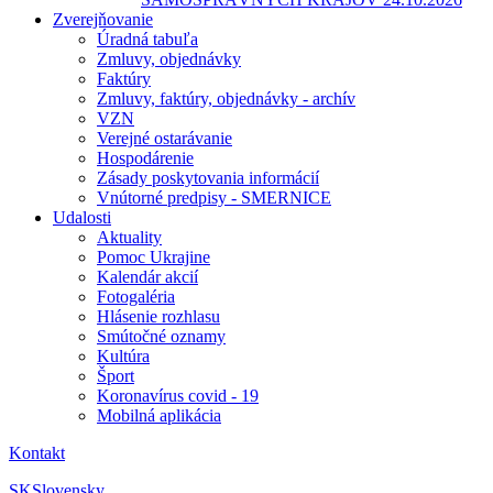
Zverejňovanie
Úradná tabuľa
Zmluvy, objednávky
Faktúry
Zmluvy, faktúry, objednávky - archív
VZN
Verejné ostarávanie
Hospodárenie
Zásady poskytovania informácií
Vnútorné predpisy - SMERNICE
Udalosti
Aktuality
Pomoc Ukrajine
Kalendár akcií
Fotogaléria
Hlásenie rozhlasu
Smútočné oznamy
Kultúra
Šport
Koronavírus covid - 19
Mobilná aplikácia
Kontakt
SK
Slovensky