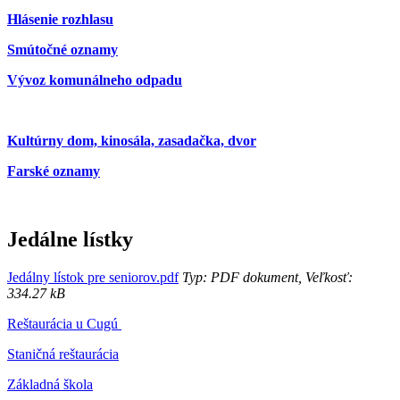
Hlásenie rozhlasu
Smútočné oznamy
Vývoz komunálneho odpadu
Kultúrny dom, kinosála, zasadačka, dvor
Farské oznamy
Jedálne lístky
Jedálny lístok pre seniorov.pdf
Typ: PDF dokument, Veľkosť:
334.27 kB
Reštaurácia u Cugú
Staničná reštaurácia
Základná škola