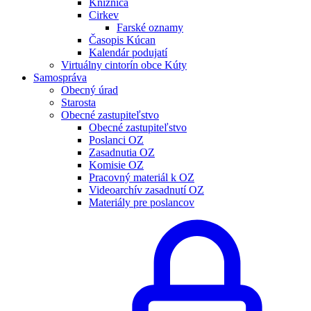
Knižnica
Cirkev
Farské oznamy
Časopis Kúcan
Kalendár podujatí
Virtuálny cintorín obce Kúty
Samospráva
Obecný úrad
Starosta
Obecné zastupiteľstvo
Obecné zastupiteľstvo
Poslanci OZ
Zasadnutia OZ
Komisie OZ
Pracovný materiál k OZ
Videoarchív zasadnutí OZ
Materiály pre poslancov