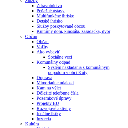
Služby
Zdravotníctvo
Peňažné ústavy
Multifunkčné ihrisko
Detské ihrisko
Služby poskytované obcou
Kultúrny dom, kinosála, zasadačka, dvor
Občan
Občan
Voľby
Ako vybaviť
Sociálne veci
Komunálny odpad
Systém nakladania s komunálnym
odpadom v obci Kúty
Doprava
Mimoriadne udalosti
Kam na výlet
Dôležité telefónne čísla
Pozemkové úpravy
Projekty EU
Rozvojové aktivity
Jedálne lístky
Inzercia
Kultúra