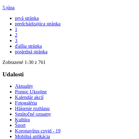
5.júna
prvá stránka
predchádzajúca stránka
1
2
3
ďalšia stránka
posledná stránka
Zobrazené
1
-
30
z 761
Udalosti
Aktuality
Pomoc Ukrajine
Kalendár akcií
Fotogaléria
Hlásenie rozhlasu
Smútočné oznamy
Kultúra
Šport
Koronavírus covid - 19
Mobilná aplikácia