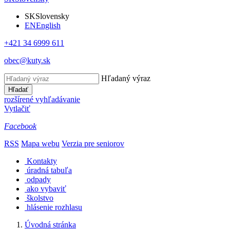
SK
Slovensky
EN
English
+421 34 6999 611
obec@kuty.sk
Hľadaný výraz
Hľadať
rozšírené vyhľadávanie
Vytlačiť
Facebook
RSS
Mapa webu
Verzia pre seniorov
Kontakty
úradná tabuľa
odpady
ako vybaviť
školstvo
hlásenie rozhlasu
Úvodná stránka