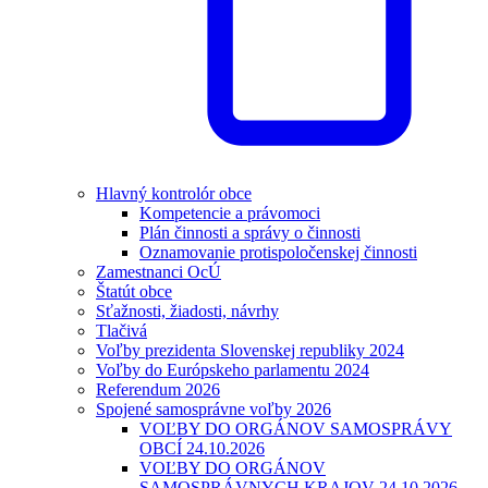
Hlavný kontrolór obce
Kompetencie a právomoci
Plán činnosti a správy o činnosti
Oznamovanie protispoločenskej činnosti
Zamestnanci OcÚ
Štatút obce
Sťažnosti, žiadosti, návrhy
Tlačivá
Voľby prezidenta Slovenskej republiky 2024
Voľby do Európskeho parlamentu 2024
Referendum 2026
Spojené samosprávne voľby 2026
VOĽBY DO ORGÁNOV SAMOSPRÁVY
OBCÍ 24.10.2026
VOĽBY DO ORGÁNOV
SAMOSPRÁVNYCH KRAJOV 24.10.2026