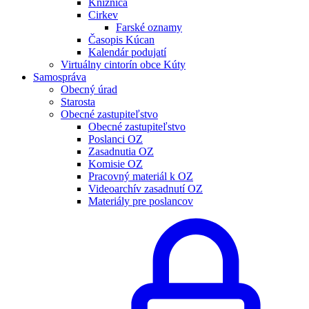
Knižnica
Cirkev
Farské oznamy
Časopis Kúcan
Kalendár podujatí
Virtuálny cintorín obce Kúty
Samospráva
Obecný úrad
Starosta
Obecné zastupiteľstvo
Obecné zastupiteľstvo
Poslanci OZ
Zasadnutia OZ
Komisie OZ
Pracovný materiál k OZ
Videoarchív zasadnutí OZ
Materiály pre poslancov