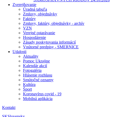
Zverejňovanie
Úradná tabuľa
Zmluvy, objednávky
Faktúry
Zmluvy, faktúry, objednávky - archív
VZN
Verejné ostarávanie
Hospodárenie
Zásady poskytovania informácií
Vnútorné predpisy - SMERNICE
Udalosti
Aktuality
Pomoc Ukrajine
Kalendár akcií
Fotogaléria
Hlásenie rozhlasu
Smútočné oznamy
Kultúra
Šport
Koronavírus covid - 19
Mobilná aplikácia
Kontakt
SK
Slovensky