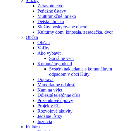
Služby
Zdravotníctvo
Peňažné ústavy
Multifunkčné ihrisko
Detské ihrisko
Služby poskytované obcou
Kultúrny dom, kinosála, zasadačka, dvor
Občan
Občan
Voľby
Ako vybaviť
Sociálne veci
Komunálny odpad
Systém nakladania s komunálnym
odpadom v obci Kúty
Doprava
Mimoriadne udalosti
Kam na výlet
Dôležité telefónne čísla
Pozemkové úpravy
Projekty EU
Rozvojové aktivity
Jedálne lístky
Inzercia
Kultúra