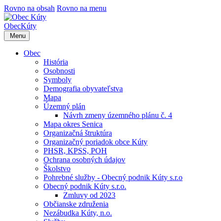
Rovno na obsah
Rovno na menu
Obec
Kúty
Menu
Obec
História
Osobnosti
Symboly
Demografia obyvateľstva
Mapa
Územný plán
Návrh zmeny územného plánu č. 4
Mapa okres Senica
Organizačná štruktúra
Organizačný poriadok obce Kúty
PHSR, KPSS, POH
Ochrana osobných údajov
Školstvo
Pohrebné služby - Obecný podnik Kúty s.r.o
Obecný podnik Kúty s.r.o.
Zmluvy od 2023
Občianske združenia
Nezábudka Kúty, n.o.