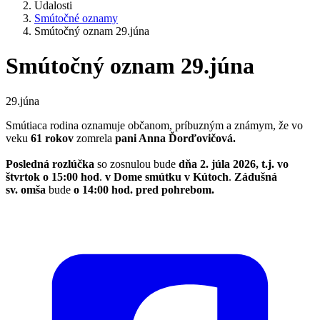
Udalosti
Smútočné oznamy
Smútočný oznam 29.júna
Smútočný oznam 29.júna
29.júna
Smútiaca rodina oznamuje občanom, príbuzným a známym, že vo
veku
61 rokov
zomrela
pani Anna Ďorďovičová.
Posledná rozlúčka
so zosnulou bude
dňa
2. júla 2026, t.j. vo
štvrtok o 15:00 hod
.
v Dome smútku v Kútoch
.
Zádušná
sv. omša
bude
o 14:00 hod. pred pohrebom.