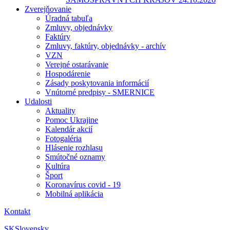
Zverejňovanie
Úradná tabuľa
Zmluvy, objednávky
Faktúry
Zmluvy, faktúry, objednávky - archív
VZN
Verejné ostarávanie
Hospodárenie
Zásady poskytovania informácií
Vnútorné predpisy - SMERNICE
Udalosti
Aktuality
Pomoc Ukrajine
Kalendár akcií
Fotogaléria
Hlásenie rozhlasu
Smútočné oznamy
Kultúra
Šport
Koronavírus covid - 19
Mobilná aplikácia
Kontakt
SK
Slovensky