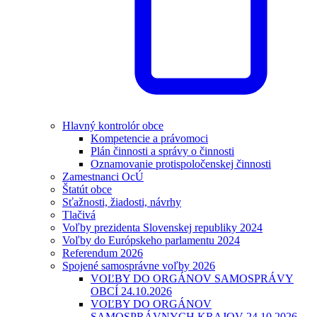
Hlavný kontrolór obce
Kompetencie a právomoci
Plán činnosti a správy o činnosti
Oznamovanie protispoločenskej činnosti
Zamestnanci OcÚ
Štatút obce
Sťažnosti, žiadosti, návrhy
Tlačivá
Voľby prezidenta Slovenskej republiky 2024
Voľby do Európskeho parlamentu 2024
Referendum 2026
Spojené samosprávne voľby 2026
VOĽBY DO ORGÁNOV SAMOSPRÁVY
OBCÍ 24.10.2026
VOĽBY DO ORGÁNOV
SAMOSPRÁVNYCH KRAJOV 24.10.2026