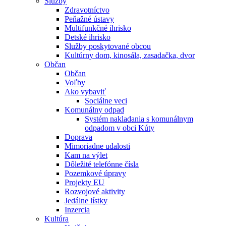
Služby
Zdravotníctvo
Peňažné ústavy
Multifunkčné ihrisko
Detské ihrisko
Služby poskytované obcou
Kultúrny dom, kinosála, zasadačka, dvor
Občan
Občan
Voľby
Ako vybaviť
Sociálne veci
Komunálny odpad
Systém nakladania s komunálnym
odpadom v obci Kúty
Doprava
Mimoriadne udalosti
Kam na výlet
Dôležité telefónne čísla
Pozemkové úpravy
Projekty EU
Rozvojové aktivity
Jedálne lístky
Inzercia
Kultúra