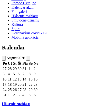
Pomoc Ukrajine
Kalendár akcií
Fotogaléria
Hlásenie rozhlasu
Smútočné oznamy
Kultúra
Šport
Koronavírus covid - 19
Mobilná aplikácia
Kalendár
August
2026
Po
Ut
St
Št
Pia
So
Ne
27
28
29
30
31
1
2
3
4
5
6
7
8
9
10
11
12
13
14
15
16
17
18
19
20
21
22
23
24
25
26
27
28
29
30
31
1
2
3
4
5
6
Hlásenie rozhlasu