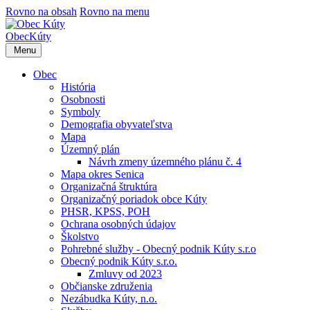
Rovno na obsah
Rovno na menu
Obec
Kúty
Menu
Obec
História
Osobnosti
Symboly
Demografia obyvateľstva
Mapa
Územný plán
Návrh zmeny územného plánu č. 4
Mapa okres Senica
Organizačná štruktúra
Organizačný poriadok obce Kúty
PHSR, KPSS, POH
Ochrana osobných údajov
Školstvo
Pohrebné služby - Obecný podnik Kúty s.r.o
Obecný podnik Kúty s.r.o.
Zmluvy od 2023
Občianske združenia
Nezábudka Kúty, n.o.