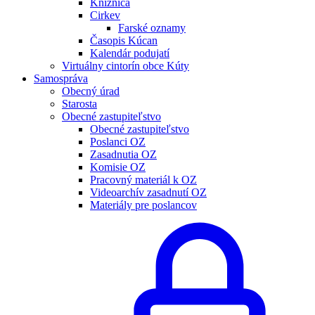
Knižnica
Cirkev
Farské oznamy
Časopis Kúcan
Kalendár podujatí
Virtuálny cintorín obce Kúty
Samospráva
Obecný úrad
Starosta
Obecné zastupiteľstvo
Obecné zastupiteľstvo
Poslanci OZ
Zasadnutia OZ
Komisie OZ
Pracovný materiál k OZ
Videoarchív zasadnutí OZ
Materiály pre poslancov