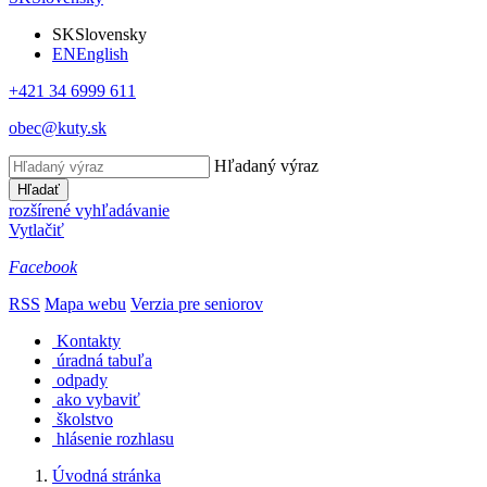
SK
Slovensky
EN
English
+421 34 6999 611
obec@kuty.sk
Hľadaný výraz
Hľadať
rozšírené vyhľadávanie
Vytlačiť
Facebook
RSS
Mapa webu
Verzia pre seniorov
Kontakty
úradná tabuľa
odpady
ako vybaviť
školstvo
hlásenie rozhlasu
Úvodná stránka