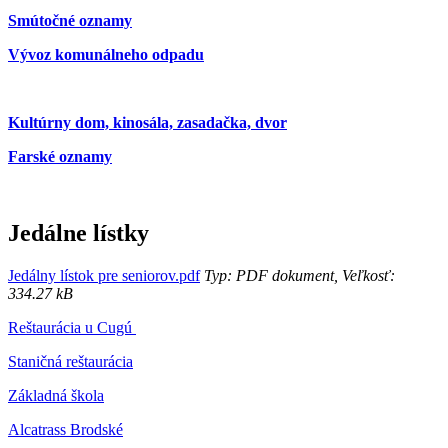
Smútočné oznamy
Vývoz komunálneho odpadu
Kultúrny dom, kinosála, zasadačka, dvor
Farské oznamy
Jedálne lístky
Jedálny lístok pre seniorov.pdf
Typ: PDF dokument, Veľkosť:
334.27 kB
Reštaurácia u Cugú
Staničná reštaurácia
Základná škola
Alcatrass Brodské