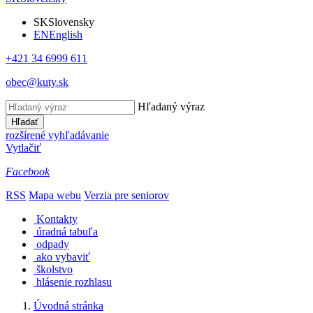
SK
Slovensky
EN
English
+421 34 6999 611
obec@kuty.sk
Hľadaný výraz
Hľadať
rozšírené vyhľadávanie
Vytlačiť
Facebook
RSS
Mapa webu
Verzia pre seniorov
Kontakty
úradná tabuľa
odpady
ako vybaviť
školstvo
hlásenie rozhlasu
Úvodná stránka