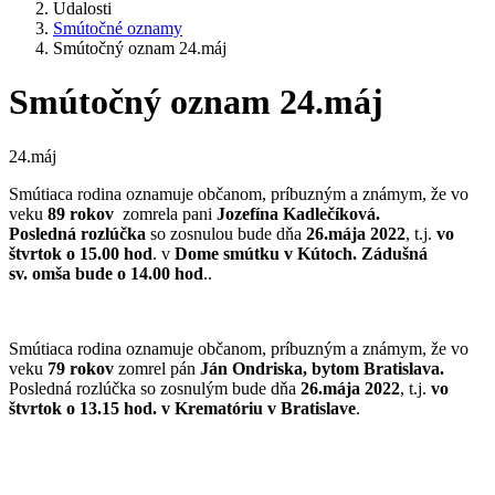
Udalosti
Smútočné oznamy
Smútočný oznam 24.máj
Smútočný oznam 24.máj
24.máj
Smútiaca rodina oznamuje občanom, príbuzným a známym, že vo
veku
89 rokov
zomrela pani
Jozefína Kadlečíková.
Posledná rozlúčka
so zosnulou bude dňa
26.mája 2022
, t.j.
vo
štvrtok o 15.00 hod
. v
Dome smútku v Kútoch.
Zádušná
sv. omša bude o 14.00 hod
..
Smútiaca rodina oznamuje občanom, príbuzným a známym, že vo
veku
79 rokov
zomrel pán
Ján Ondriska, bytom Bratislava.
Posledná rozlúčka so zosnulým bude dňa
26.mája 2022
, t.j.
vo
štvrtok o 13.15 hod. v Krematóriu v Bratislave
.