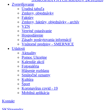
Zverejňovanie
Úradná tabuľa
Zmluvy, objednávky
Faktúry
Zmluvy, faktúry, objednávky - archív
VZN
Verejné ostarávanie
Hospodárenie
Zásady poskytovania informácií
Vnútorné predpisy - SMERNICE
Udalosti
Aktuality
Pomoc Ukrajine
Kalendár akcií
Fotogaléria
Hlásenie rozhlasu
Smútočné oznamy
Kultúra
Šport
Koronavírus covid - 19
Mobilná aplikácia
Kontakt
SK
Slovensky