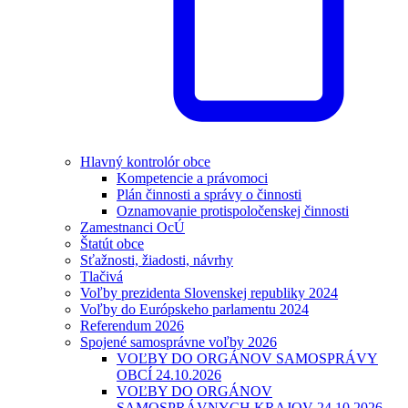
Hlavný kontrolór obce
Kompetencie a právomoci
Plán činnosti a správy o činnosti
Oznamovanie protispoločenskej činnosti
Zamestnanci OcÚ
Štatút obce
Sťažnosti, žiadosti, návrhy
Tlačivá
Voľby prezidenta Slovenskej republiky 2024
Voľby do Európskeho parlamentu 2024
Referendum 2026
Spojené samosprávne voľby 2026
VOĽBY DO ORGÁNOV SAMOSPRÁVY
OBCÍ 24.10.2026
VOĽBY DO ORGÁNOV
SAMOSPRÁVNYCH KRAJOV 24.10.2026