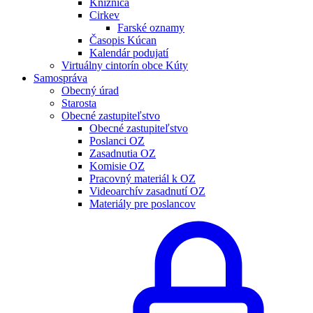
Knižnica
Cirkev
Farské oznamy
Časopis Kúcan
Kalendár podujatí
Virtuálny cintorín obce Kúty
Samospráva
Obecný úrad
Starosta
Obecné zastupiteľstvo
Obecné zastupiteľstvo
Poslanci OZ
Zasadnutia OZ
Komisie OZ
Pracovný materiál k OZ
Videoarchív zasadnutí OZ
Materiály pre poslancov