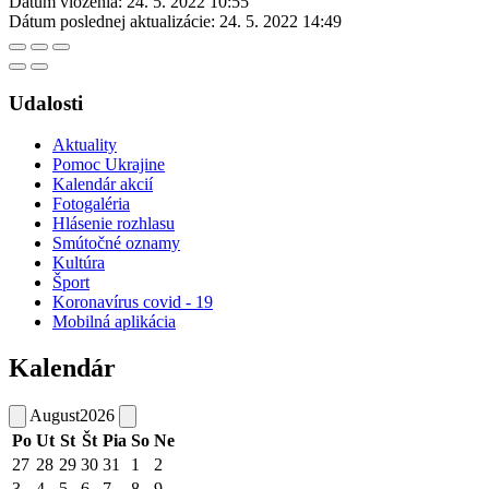
Dátum vloženia:
24. 5. 2022 10:55
Dátum poslednej aktualizácie:
24. 5. 2022 14:49
Udalosti
Aktuality
Pomoc Ukrajine
Kalendár akcií
Fotogaléria
Hlásenie rozhlasu
Smútočné oznamy
Kultúra
Šport
Koronavírus covid - 19
Mobilná aplikácia
Kalendár
August
2026
Po
Ut
St
Št
Pia
So
Ne
27
28
29
30
31
1
2
3
4
5
6
7
8
9