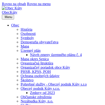
Rovno na obsah
Rovno na menu
Obec
Kúty
Menu
Obec
História
Osobnosti
Symboly
Demografia obyvateľstva
Mapa
Územný plán
Návrh zmeny územného plánu č. 4
Mapa okres Senica
Organizačná štruktúra
Organizačný poriadok obce Kúty
PHSR, KPSS, POH
Ochrana osobných údajov
Školstvo
Pohrebné služby - Obecný podnik Kúty s.r.o
Obecný podnik Kúty s.r.o.
Zmluvy od 2023
Občianske združenia
Nezábudka Kúty, n.o.