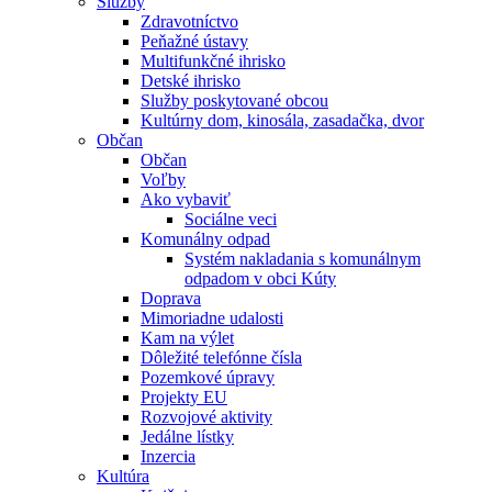
Služby
Zdravotníctvo
Peňažné ústavy
Multifunkčné ihrisko
Detské ihrisko
Služby poskytované obcou
Kultúrny dom, kinosála, zasadačka, dvor
Občan
Občan
Voľby
Ako vybaviť
Sociálne veci
Komunálny odpad
Systém nakladania s komunálnym
odpadom v obci Kúty
Doprava
Mimoriadne udalosti
Kam na výlet
Dôležité telefónne čísla
Pozemkové úpravy
Projekty EU
Rozvojové aktivity
Jedálne lístky
Inzercia
Kultúra