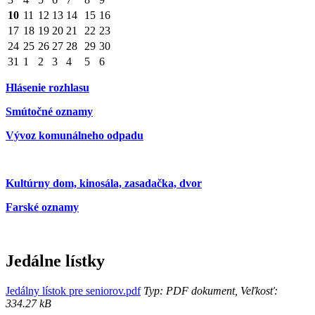
10
11
12
13
14
15
16
17
18
19
20
21
22
23
24
25
26
27
28
29
30
31
1
2
3
4
5
6
Hlásenie rozhlasu
Smútočné oznamy
Vývoz komunálneho odpadu
Kultúrny dom, kinosála, zasadačka, dvor
Farské oznamy
Jedálne lístky
Jedálny lístok pre seniorov.pdf
Typ: PDF dokument, Veľkosť:
334.27 kB