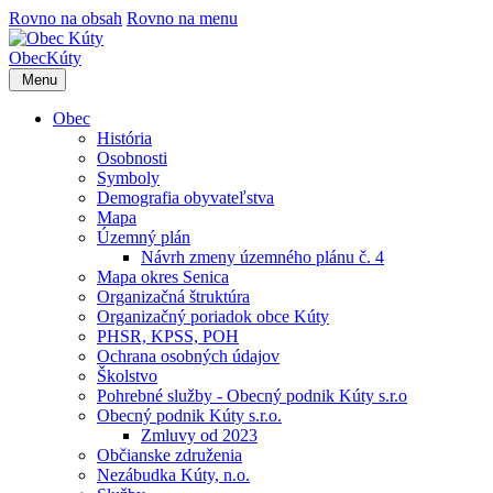
Rovno na obsah
Rovno na menu
Obec
Kúty
Menu
Obec
História
Osobnosti
Symboly
Demografia obyvateľstva
Mapa
Územný plán
Návrh zmeny územného plánu č. 4
Mapa okres Senica
Organizačná štruktúra
Organizačný poriadok obce Kúty
PHSR, KPSS, POH
Ochrana osobných údajov
Školstvo
Pohrebné služby - Obecný podnik Kúty s.r.o
Obecný podnik Kúty s.r.o.
Zmluvy od 2023
Občianske združenia
Nezábudka Kúty, n.o.