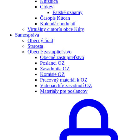
Knižnica
Cirkev
Farské oznamy
Časopis Kúcan
Kalendár podujatí
Virtuálny cintorín obce Kúty
Samospráva
Obecný úrad
Starosta
Obecné zastupiteľstvo
Obecné zastupiteľstvo
Poslanci OZ
Zasadnutia OZ
Komisie OZ
Pracovný materiál k OZ
Videoarchív zasadnutí OZ
Materiály pre poslancov