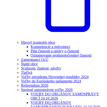
Hlavný kontrolór obce
Kompetencie a právomoci
Plán činnosti a správy o činnosti
Oznamovanie protispoločenskej činnosti
Zamestnanci OcÚ
Štatút obce
Sťažnosti, žiadosti, návrhy
Tlačivá
Voľby prezidenta Slovenskej republiky 2024
Voľby do Európskeho parlamentu 2024
Referendum 2026
Spojené samosprávne voľby 2026
VOĽBY DO ORGÁNOV SAMOSPRÁVY
OBCÍ 24.10.2026
VOĽBY DO ORGÁNOV
SAMOSPRÁVNYCH KRAJOV 24.10.2026