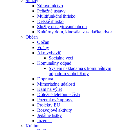
Služby
Zdravotníctvo
Peňažné ústavy
Multifunkčné ihrisko
Detské ihrisko
Služby poskytované obcou
Kultúrny dom, kinosála, zasadačka, dvor
Občan
Občan
Voľby
Ako vybaviť
Sociálne veci
Komunálny odpad
Systém nakladania s komunálnym
odpadom v obci Kúty
Doprava
Mimoriadne udalosti
Kam na výlet
Dôležité telefónne čísla
Pozemkové úpravy
Projekty EU
Rozvojové aktivity
Jedálne lístky
Inzercia
Kultúra