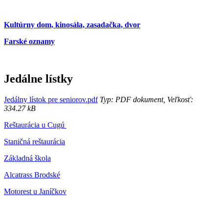
Kultúrny dom, kinosála, zasadačka, dvor
Farské oznamy
Jedálne lístky
Jedálny lístok pre seniorov.pdf
Typ: PDF dokument, Veľkosť:
334.27 kB
Reštaurácia u Cugú
Staničná reštaurácia
Základná škola
Alcatrass Brodské
Motorest u Janíčkov