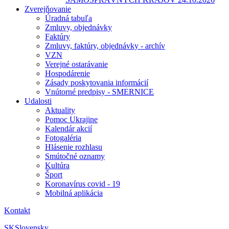
Zverejňovanie
Úradná tabuľa
Zmluvy, objednávky
Faktúry
Zmluvy, faktúry, objednávky - archív
VZN
Verejné ostarávanie
Hospodárenie
Zásady poskytovania informácií
Vnútorné predpisy - SMERNICE
Udalosti
Aktuality
Pomoc Ukrajine
Kalendár akcií
Fotogaléria
Hlásenie rozhlasu
Smútočné oznamy
Kultúra
Šport
Koronavírus covid - 19
Mobilná aplikácia
Kontakt
SK
Slovensky