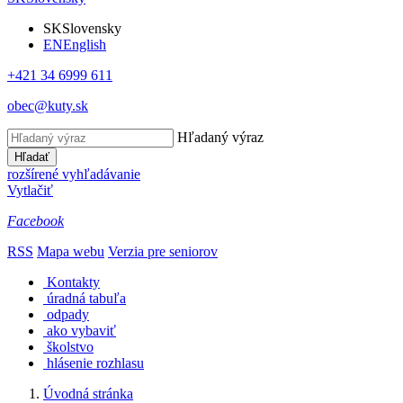
SK
Slovensky
EN
English
+421 34 6999 611
obec@kuty.sk
Hľadaný výraz
Hľadať
rozšírené vyhľadávanie
Vytlačiť
Facebook
RSS
Mapa webu
Verzia pre seniorov
Kontakty
úradná tabuľa
odpady
ako vybaviť
školstvo
hlásenie rozhlasu
Úvodná stránka