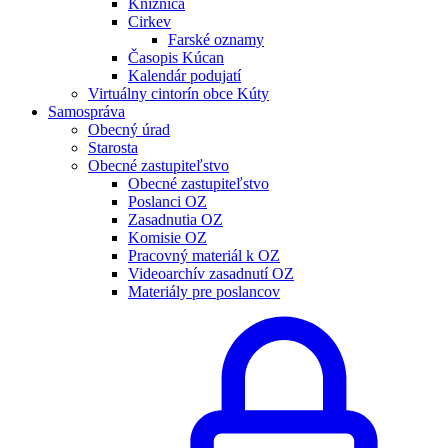
Knižnica
Cirkev
Farské oznamy
Časopis Kúcan
Kalendár podujatí
Virtuálny cintorín obce Kúty
Samospráva
Obecný úrad
Starosta
Obecné zastupiteľstvo
Obecné zastupiteľstvo
Poslanci OZ
Zasadnutia OZ
Komisie OZ
Pracovný materiál k OZ
Videoarchív zasadnutí OZ
Materiály pre poslancov