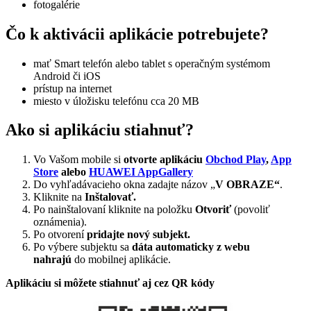
fotogalérie
Čo k aktivácii aplikácie potrebujete?
mať Smart telefón alebo tablet s operačným systémom
Android či iOS
prístup na internet
miesto v úložisku telefónu cca 20 MB
Ako si aplikáciu stiahnuť?
Vo Vašom mobile si
otvorte aplikáciu
Obchod Play
,
App
Store
alebo
HUAWEI AppGallery
Do vyhľadávacieho okna zadajte názov „
V OBRAZE“
.
Kliknite na
Inštalovať.
Po nainštalovaní kliknite na položku
Otvoriť
(povoliť
oznámenia).
Po otvorení
pridajte nový subjekt.
Po výbere subjektu sa
dáta automaticky z webu
nahrajú
do mobilnej aplikácie.
Aplikáciu si môžete stiahnuť aj cez QR kódy