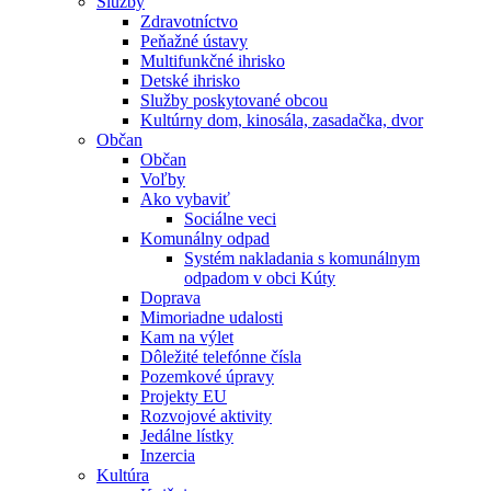
Služby
Zdravotníctvo
Peňažné ústavy
Multifunkčné ihrisko
Detské ihrisko
Služby poskytované obcou
Kultúrny dom, kinosála, zasadačka, dvor
Občan
Občan
Voľby
Ako vybaviť
Sociálne veci
Komunálny odpad
Systém nakladania s komunálnym
odpadom v obci Kúty
Doprava
Mimoriadne udalosti
Kam na výlet
Dôležité telefónne čísla
Pozemkové úpravy
Projekty EU
Rozvojové aktivity
Jedálne lístky
Inzercia
Kultúra