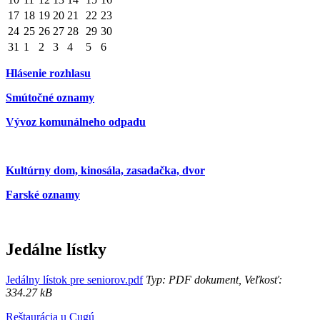
17
18
19
20
21
22
23
24
25
26
27
28
29
30
31
1
2
3
4
5
6
Hlásenie rozhlasu
Smútočné oznamy
Vývoz komunálneho odpadu
Kultúrny dom, kinosála, zasadačka, dvor
Farské oznamy
Jedálne lístky
Jedálny lístok pre seniorov.pdf
Typ: PDF dokument, Veľkosť:
334.27 kB
Reštaurácia u Cugú