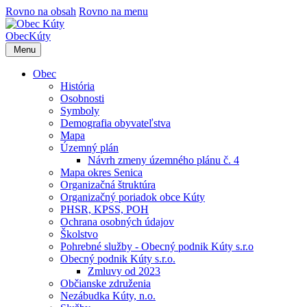
Rovno na obsah
Rovno na menu
Obec
Kúty
Menu
Obec
História
Osobnosti
Symboly
Demografia obyvateľstva
Mapa
Územný plán
Návrh zmeny územného plánu č. 4
Mapa okres Senica
Organizačná štruktúra
Organizačný poriadok obce Kúty
PHSR, KPSS, POH
Ochrana osobných údajov
Školstvo
Pohrebné služby - Obecný podnik Kúty s.r.o
Obecný podnik Kúty s.r.o.
Zmluvy od 2023
Občianske združenia
Nezábudka Kúty, n.o.