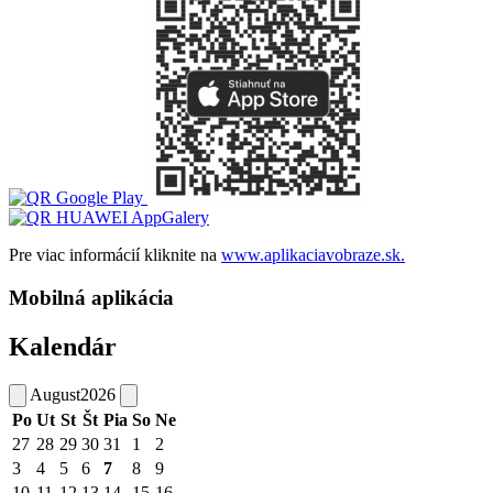
Pre viac informácií kliknite na
www.aplikaciavobraze.sk.
Mobilná aplikácia
Kalendár
August
2026
Po
Ut
St
Št
Pia
So
Ne
27
28
29
30
31
1
2
3
4
5
6
7
8
9
10
11
12
13
14
15
16