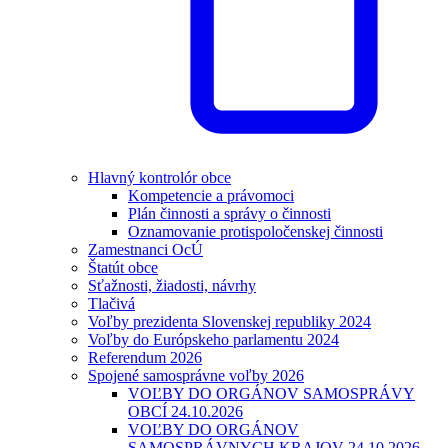
Hlavný kontrolór obce
Kompetencie a právomoci
Plán činnosti a správy o činnosti
Oznamovanie protispoločenskej činnosti
Zamestnanci OcÚ
Štatút obce
Sťažnosti, žiadosti, návrhy
Tlačivá
Voľby prezidenta Slovenskej republiky 2024
Voľby do Európskeho parlamentu 2024
Referendum 2026
Spojené samosprávne voľby 2026
VOĽBY DO ORGÁNOV SAMOSPRÁVY
OBCÍ 24.10.2026
VOĽBY DO ORGÁNOV
SAMOSPRÁVNYCH KRAJOV 24.10.2026