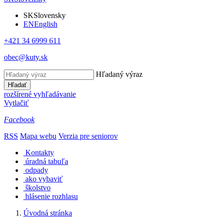
SK
Slovensky
EN
English
+421 34 6999 611
obec@kuty.sk
Hľadaný výraz
Hľadať
rozšírené vyhľadávanie
Vytlačiť
Facebook
RSS
Mapa webu
Verzia pre seniorov
Kontakty
úradná tabuľa
odpady
ako vybaviť
školstvo
hlásenie rozhlasu
Úvodná stránka