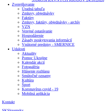
Zverejňovanie
Úradná tabuľa
Zmluvy, objednávky
Faktúry
Zmluvy, faktúry, objednávky - archív
VZN
Verejné ostarávanie
Hospodárenie
Zásady poskytovania informácií
Vnútorné predpisy - SMERNICE
Udalosti
Aktuality
Pomoc Ukrajine
Kalendár akcií
Fotogaléria
Hlásenie rozhlasu
Smútočné oznamy
Kultúra
Šport
Koronavírus covid - 19
Mobilná aplikácia
Kontakt
SK
Slovensky